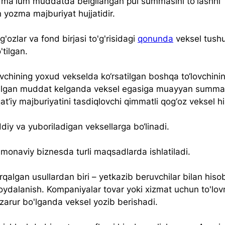
 ma'lum muddatda belgilangan pul summasini to'lashni 
 yozma majburiyat hujjatidir.
'ozlar va fond birjasi to'g'risidagi 
qonunda
 veksel tush
o'tilgan.
vchining yoxud vekselda ko‘rsatilgan boshqa to‘lovchini
ilgan muddat kelganda veksel egasiga muayyan summani
t’iy majburiyatini tasdiqlovchi qimmatli qog‘oz veksel h
diy va yuboriladigan veksellarga bo‘linadi.
monaviy biznesda turli maqsadlarda ishlatiladi. 
qalgan usullardan biri – yetkazib beruvchilar bilan hiso
oydalanish. Kompaniyalar tovar yoki xizmat uchun to'lovn
 zarur bo'lganda veksel yozib berishadi.