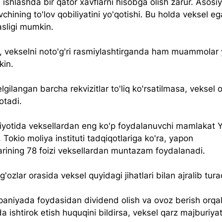
 ishlashda bir qator xavflarni hisobga olish zarur. Asosiy
chining to'lov qobiliyatini yo'qotishi. Bu holda veksel ega
asligi mumkin.
 vekselni noto'g'ri rasmiylashtirganda ham muammolar
in. 
ilangan barcha rekvizitlar to'liq ko'rsatilmasa, veksel 
otadi.
yotida veksellardan eng ko'p foydalanuvchi mamlakat 
 Tokio moliya instituti tadqiqotlariga ko'ra, yapon 
rining 78 foizi veksellardan muntazam foydalanadi.
'ozlar orasida veksel quyidagi jihatlari bilan ajralib tura
aniyada foydasidan dividend olish va ovoz berish orqal
 ishtirok etish huquqini bildirsa, veksel qarz majburiyat