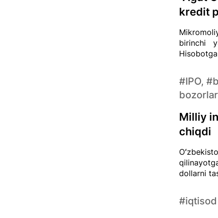
kredit 
Mikromoli
birinchi y
Hisobotga 
#IPO, #
bozorlar
Milliy 
chiqdi
Oʻzbekisto
qilinayotg
dollarni t
#iqtisod