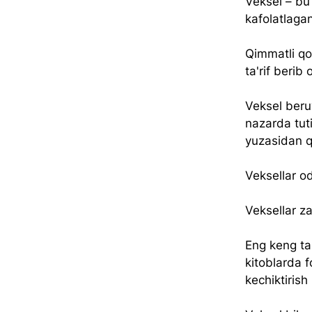
Veksel – bu
kafolatlagan
Qimmatli qog
ta'rif berib 
Veksel beru
nazarda tut
yuzasidan qa
Veksellar od
Veksellar za
Eng keng tar
kitoblarda f
kechiktirish