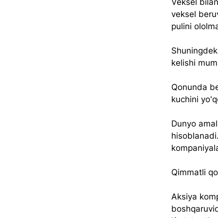
Veksel bilan
veksel beruv
pulini ololm
Shuningdek,
kelishi mumk
Qonunda belg
kuchini yo'q
Dunyo amali
hisoblanadi.
kompaniyala
Qimmatli qog
Aksiya komp
boshqaruvida