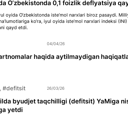
ida O‘zbekistonda 0,1 foizlik deflyatsiya qay
ul oyida O‘zbekistonda iste’mol narxlari biroz pasaydi. Milli
a’lumotlariga ko‘ra, iyul oyida iste’mol narxlari indeksi (INI) 
ani qayd etdi.
04/04/26
rtnomalar haqida aytilmaydigan haqiqatl
, #defitsit
26/03/26
lda byudjet taqchilligi (defitsit) YaMiga n
ga yetdi