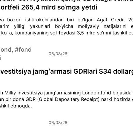
portfeli 265,4 mlrd so‘mga yetdi
ya bozori ishtirokchilaridan biri bo‘lgan Agat Credit 20
arim yilligi yakunlari bo‘yicha moliyaviy natijalarini e
ko‘ra, kompaniyaning sof foydasi 3,5 mlrd so‘mni tashkil et
bond, #fond
06/08/26
i
investitsiya jamgʻarmasi GDRlari $34 dollar
n Milliy investitsiya jamgʻarmasining London fond birjasid
an bir dona GDR (Global Depositary Receipt) narxi hozirda
ashkil etmoqda.
06/08/26