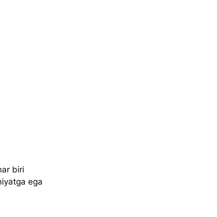
ar biri 
miyatga ega 