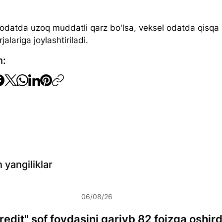
 odatda uzoq muddatli qarz bo'lsa, veksel odatda qisqa
rjalariga joylashtiriladi.
h:
 yangiliklar
06/08/26
redit" sof foydasini qariyb 82 foizga oshird