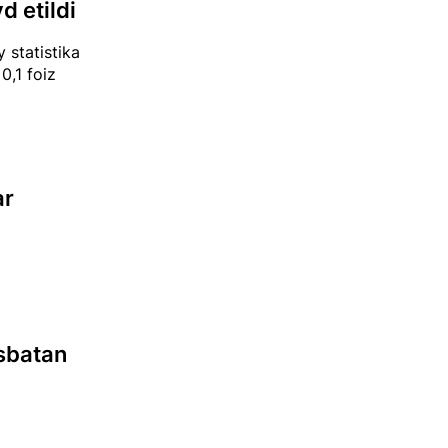
d etildi
y statistika
0,1 foiz
ar
isbatan