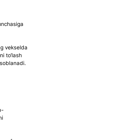
unchasiga 
ng vekselda 
 to‘lash 
isoblanadi.
b-
i 