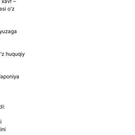
 xavf – 
si o'z 
 yuzaga 
o'z huquqiy 
Yaponiya 
di:
i 
ini 