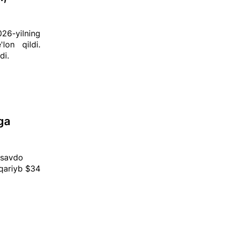
26-yilning
'lon qildi.
di.
ga
a savdo
 qariyb $34