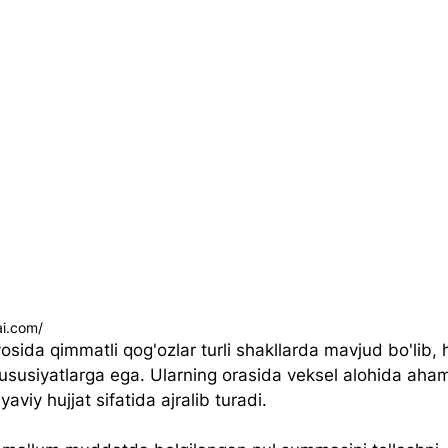
ai.com/
sida qimmatli qog'ozlar turli shakllarda mavjud bo'lib, h
xususiyatlarga ega. Ularning orasida veksel alohida aha
yaviy hujjat sifatida ajralib turadi.