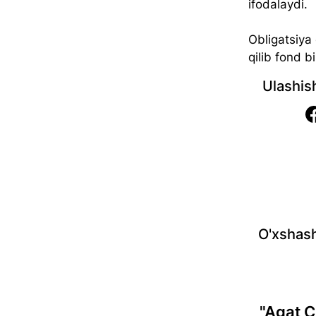
ifodalaydi.
Obligatsiya
qilib fond bi
Ulashis
O'xshash
"Agat C