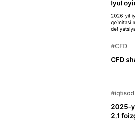
Iyul oy
2026-yil iy
qo‘mitasi m
deflyatsiy
#CFD
CFD sha
#iqtisod
2025-yi
2,1 foiz