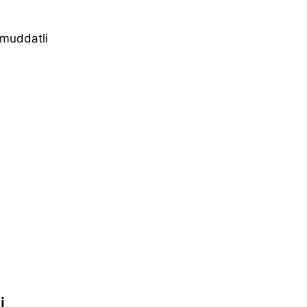
 muddatli 
i,