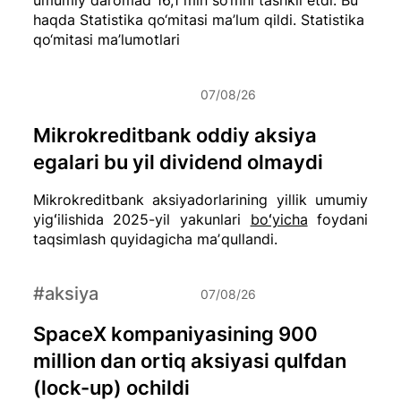
haqda Statistika qo‘mitasi ma’lum qildi.
Statistika
qo‘mitasi ma’lumotlari
07/08/26
Mikrokreditbank oddiy aksiya
egalari bu yil dividend olmaydi
Mikrokreditbank aksiyadorlarining yillik umumiy
yigʻilishida 2025-yil yakunlari
boʻyicha
foydani
taqsimlash quyidagicha maʼqullandi.
#aksiya
07/08/26
SpaceX kompaniyasining 900
million dan ortiq aksiyasi qulfdan
(lock-up) ochildi