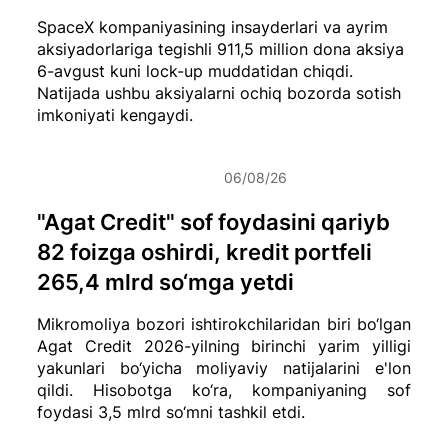
SpaceX kompaniyasining insayderlari va ayrim
aksiyadorlariga tegishli 911,5 million dona aksiya
6-avgust kuni lock-up muddatidan chiqdi.
Natijada ushbu aksiyalarni ochiq bozorda sotish
imkoniyati kengaydi.
06/08/26
"Agat Credit" sof foydasini qariyb
82 foizga oshirdi, kredit portfeli
265,4 mlrd so‘mga yetdi
Mikromoliya bozori ishtirokchilaridan biri bo‘lgan
Agat Credit 2026-yilning birinchi yarim yilligi
yakunlari bo‘yicha moliyaviy natijalarini e'lon
qildi. Hisobotga ko‘ra, kompaniyaning sof
foydasi 3,5 mlrd so‘mni tashkil etdi.