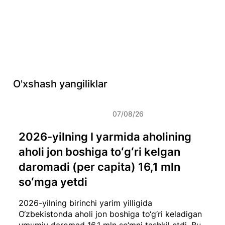
O'xshash yangiliklar
07/08/26
2026-yilning I yarmida aholining
aholi jon boshiga toʻgʻri kelgan
daromadi (per capita) 16,1 mln
soʻmga yetdi
2026-yilning birinchi yarim yilligida
O‘zbekistonda aholi jon boshiga to‘g‘ri keladigan
umumiy daromad 16,1 mln so‘mni tashkil etdi. Bu