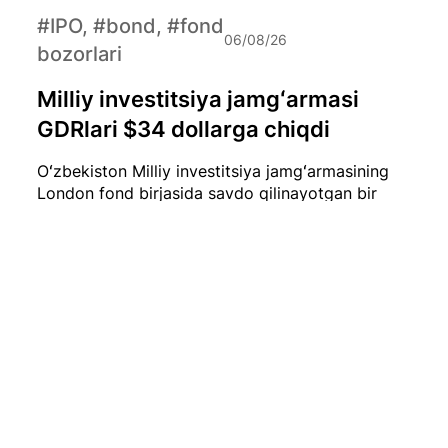
#IPO, #bond, #fond
06/08/26
bozorlari
Milliy investitsiya jamgʻarmasi
GDRlari $34 dollarga chiqdi
Oʻzbekiston Milliy investitsiya jamgʻarmasining
London fond birjasida savdo qilinayotgan bir
dona GDR (Global Depositary Receipt) narxi
hozirda qariyb $34 dollarni tashkil etmoqda.
#iqtisod
06/08/26
Iyul oyida O‘zbekistonda 0,1 foizlik
deflyatsiya qayd etildi
2026-yil iyul oyida O‘zbekistonda iste’mol
narxlari biroz pasaydi. Milliy statistika qo‘mitasi