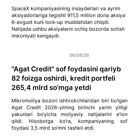
SpaceX kompaniyasining insayderlari va ayrim
aksiyadorlariga tegishli 911,5 million dona aksiya
6-avgust kuni lock-up muddatidan chiqdi.
Natijada ushbu aksiyalarni ochiq bozorda sotish
imkoniyati kengaydi.
06/08/26
"Agat Credit" sof foydasini qariyb
82 foizga oshirdi, kredit portfeli
265,4 mlrd so‘mga yetdi
Mikromoliya bozori ishtirokchilaridan biri bo‘lgan
Agat Credit 2026-yilning birinchi yarim yilligi
yakunlari bo‘yicha moliyaviy natijalarini e'lon
qildi. Hisobotga ko‘ra, kompaniyaning sof
foydasi 3,5 mlrd so‘mni tashkil etdi.