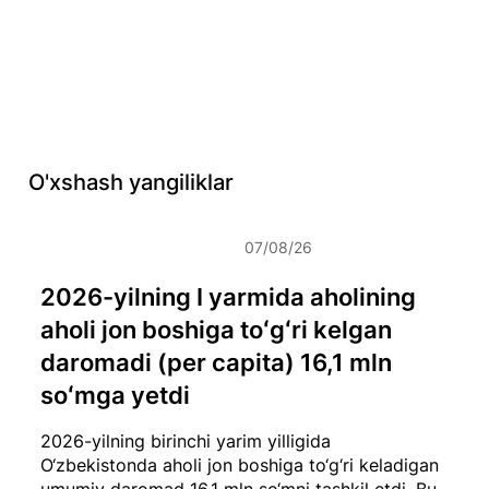
O'xshash yangiliklar
07/08/26
2026-yilning I yarmida aholining
aholi jon boshiga toʻgʻri kelgan
daromadi (per capita) 16,1 mln
soʻmga yetdi
2026-yilning birinchi yarim yilligida
O‘zbekistonda aholi jon boshiga to‘g‘ri keladigan
umumiy daromad 16,1 mln so‘mni tashkil etdi. Bu