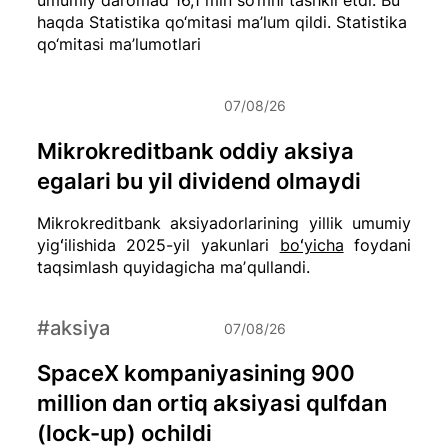
haqda Statistika qo‘mitasi ma’lum qildi.
Statistika
qo‘mitasi ma’lumotlari
07/08/26
Mikrokreditbank oddiy aksiya
egalari bu yil dividend olmaydi
Mikrokreditbank aksiyadorlarining yillik umumiy
yigʻilishida 2025-yil yakunlari
boʻyicha
foydani
taqsimlash quyidagicha maʼqullandi.
#aksiya
07/08/26
SpaceX kompaniyasining 900
million dan ortiq aksiyasi qulfdan
(lock-up) ochildi