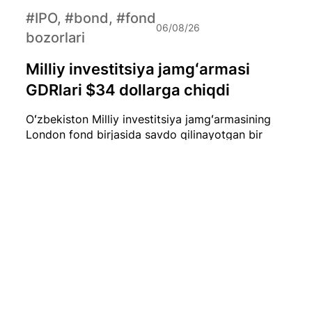
#IPO, #bond, #fond
06/08/26
bozorlari
Milliy investitsiya jamgʻarmasi
GDRlari $34 dollarga chiqdi
Oʻzbekiston Milliy investitsiya jamgʻarmasining
London fond birjasida savdo qilinayotgan bir
dona GDR (Global Depositary Receipt) narxi
hozirda qariyb $34 dollarni tashkil etmoqda.
#iqtisod
06/08/26
Iyul oyida O‘zbekistonda 0,1 foizlik
deflyatsiya qayd etildi
2026-yil iyul oyida O‘zbekistonda iste’mol
narxlari biroz pasaydi. Milliy statistika qo‘mitasi