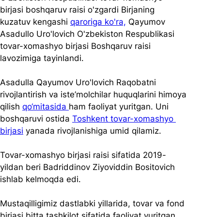
birjasi boshqaruv raisi o'zgardi Birjaning 
kuzatuv kengashi 
qaroriga ko'ra,
 Qayumov 
Asadullo Uro'lovich O'zbekiston Respublikasi 
tovar-xomashyo birjasi Boshqaruv raisi 
lavozimiga tayinlandi. 
Asadulla Qayumov Uro'lovich Raqobatni 
rivojlantirish va iste’molchilar huquqlarini himoya 
qilish 
qo‘mitasida 
ham faoliyat yuritgan. Uni 
boshqaruvi ostida 
Toshkent tovar-xomashyo 
birjasi
 yanada rivojlanishiga umid qilamiz. 
Tovar-xomashyo birjasi raisi sifatida 2019-
yildan beri Badriddinov Ziyoviddin Bositovich 
ishlab kelmoqda edi. 
Mustaqilligimiz dastlabki yillarida, tovar va fond 
birjasi bitta tashkilot sifatida faoliyat yuritgan. 