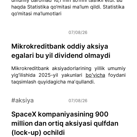
haqda Statistika qo‘mitasi ma’lum qildi.
Statistika
qo‘mitasi ma’lumotlari
07/08/26
Mikrokreditbank oddiy aksiya
egalari bu yil dividend olmaydi
Mikrokreditbank aksiyadorlarining yillik umumiy
yigʻilishida 2025-yil yakunlari
boʻyicha
foydani
taqsimlash quyidagicha maʼqullandi.
#aksiya
07/08/26
SpaceX kompaniyasining 900
million dan ortiq aksiyasi qulfdan
(lock-up) ochildi