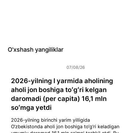
O'xshash yangiliklar
07/08/26
2026-yilning I yarmida aholining
aholi jon boshiga toʻgʻri kelgan
daromadi (per capita) 16,1 mln
soʻmga yetdi
2026-yilning birinchi yarim yilligida
O‘zbekistonda aholi jon boshiga to‘g‘ri keladigan
umumiy daromad 16,1 mln so‘mni tashkil etdi. Bu