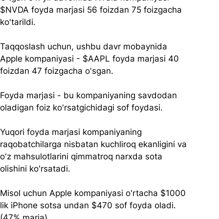
$NVDA
 foyda marjasi 56 foizdan 75 foizgacha
ko'tarildi. 
Taqqoslash uchun, ushbu davr mobaynida 
Apple kompaniyasi - 
$AAPL
 foyda marjasi 40 
foizdan 47 foizgacha o'sgan.
Foyda marjasi - bu kompaniyaning savdodan 
oladigan foiz ko'rsatgichidagi sof foydasi.
Yuqori foyda marjasi kompaniyaning 
raqobatchilarga nisbatan kuchliroq ekanligini va 
o'z mahsulotlarini qimmatroq narxda sota 
olishini ko'rsatadi.
Misol uchun Apple kompaniyasi o'rtacha $1000 
lik iPhone sotsa undan $470 sof foyda oladi. 
(47% marja)