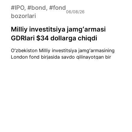
#IPO, #bond, #fond
06/08/26
bozorlari
Milliy investitsiya jamgʻarmasi
GDRlari $34 dollarga chiqdi
Oʻzbekiston Milliy investitsiya jamgʻarmasining
London fond birjasida savdo qilinayotgan bir
dona GDR (Global Depositary Receipt) narxi
hozirda qariyb $34 dollarni tashkil etmoqda.
#iqtisod
06/08/26
Iyul oyida O‘zbekistonda 0,1 foizlik
deflyatsiya qayd etildi
2026-yil iyul oyida O‘zbekistonda iste’mol
narxlari biroz pasaydi. Milliy statistika qo‘mitasi