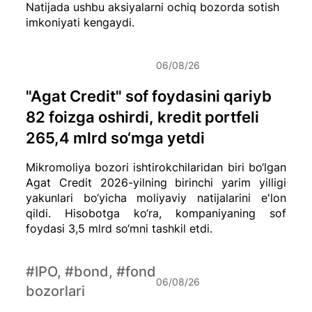
Natijada ushbu aksiyalarni ochiq bozorda sotish
imkoniyati kengaydi.
06/08/26
"Agat Credit" sof foydasini qariyb
82 foizga oshirdi, kredit portfeli
265,4 mlrd so‘mga yetdi
Mikromoliya bozori ishtirokchilaridan biri bo‘lgan
Agat Credit 2026-yilning birinchi yarim yilligi
yakunlari bo‘yicha moliyaviy natijalarini e'lon
qildi. Hisobotga ko‘ra, kompaniyaning sof
foydasi 3,5 mlrd so‘mni tashkil etdi.
#IPO, #bond, #fond
06/08/26
bozorlari