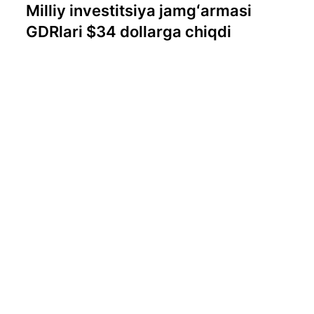
Milliy investitsiya jamgʻarmasi
GDRlari $34 dollarga chiqdi
Oʻzbekiston Milliy investitsiya jamgʻarmasining
London fond birjasida savdo qilinayotgan bir
dona GDR (Global Depositary Receipt) narxi
hozirda qariyb $34 dollarni tashkil etmoqda.
#iqtisod
06/08/26
Iyul oyida O‘zbekistonda 0,1 foizlik
deflyatsiya qayd etildi
2026-yil iyul oyida O‘zbekistonda iste’mol
narxlari biroz pasaydi. Milliy statistika qo‘mitasi
ma’lumotlariga ko‘ra, iyul oyida iste’mol narxlari
indeksi (INI) 0,1 foiz deflyatsiyani qayd etdi.