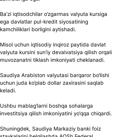
Ba’zi iqtisodchilar o‘zgarmas valyuta kursiga 
ega davlatlar pul-kredit siyosatining 
kamchiliklari borligini aytishadi.
Misol uchun iqtisodiy inqiroz paytida davlat 
valyuta kursini sun’iy devalvatsiya qilish orqali 
muvozanatni tiklash imkoniyati cheklanadi. 
Saudiya Arabiston valyutasi barqaror bo‘lishi 
uchun juda ko‘plab dollar zaxirasini saqlab 
keladi. 
Ushbu mablag‘larni boshqa sohalarga 
investitsiya qilish imkoniyatini yo‘qqa chiqardi.
Shuningdek, Saudiya Markaziy banki foiz 
stavkalarini belgilashda AQSh Federal 