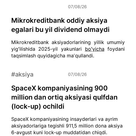
07/08/26
Mikrokreditbank oddiy aksiya
egalari bu yil dividend olmaydi
Mikrokreditbank aksiyadorlarining yillik umumiy
yigʻilishida 2025-yil yakunlari
boʻyicha
foydani
taqsimlash quyidagicha maʼqullandi.
#aksiya
07/08/26
SpaceX kompaniyasining 900
million dan ortiq aksiyasi qulfdan
(lock-up) ochildi
SpaceX kompaniyasining insayderlari va ayrim
aksiyadorlariga tegishli 911,5 million dona aksiya
6-avgust kuni lock-up muddatidan chiqdi.