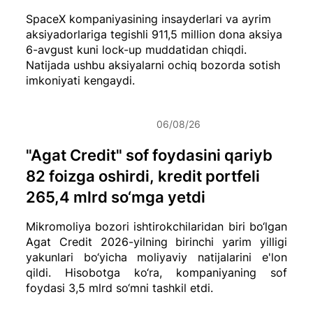
SpaceX kompaniyasining insayderlari va ayrim
aksiyadorlariga tegishli 911,5 million dona aksiya
6-avgust kuni lock-up muddatidan chiqdi.
Natijada ushbu aksiyalarni ochiq bozorda sotish
imkoniyati kengaydi.
06/08/26
"Agat Credit" sof foydasini qariyb
82 foizga oshirdi, kredit portfeli
265,4 mlrd so‘mga yetdi
Mikromoliya bozori ishtirokchilaridan biri bo‘lgan
Agat Credit 2026-yilning birinchi yarim yilligi
yakunlari bo‘yicha moliyaviy natijalarini e'lon
qildi. Hisobotga ko‘ra, kompaniyaning sof
foydasi 3,5 mlrd so‘mni tashkil etdi.