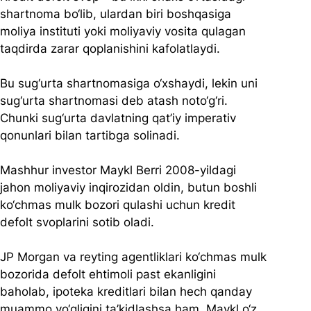
shartnoma bo‘lib, ulardan biri boshqasiga 
moliya instituti yoki moliyaviy vosita qulagan 
taqdirda zarar qoplanishini kafolatlaydi.
Bu sug‘urta shartnomasiga o‘xshaydi, lekin uni 
sug‘urta shartnomasi deb atash noto‘g‘ri. 
Chunki sug‘urta davlatning qat’iy imperativ 
qonunlari bilan tartibga solinadi.
Mashhur investor Maykl Berri 2008-yildagi 
jahon moliyaviy inqirozidan oldin, butun boshli 
ko‘chmas mulk bozori qulashi uchun kredit 
defolt svoplarini sotib oladi. 
JP Morgan va reyting agentliklari ko‘chmas mulk 
bozorida defolt ehtimoli past ekanligini 
baholab, ipoteka kreditlari bilan hech qanday 
muammo yo‘qligini ta’kidlashsa ham, Maykl o‘z 