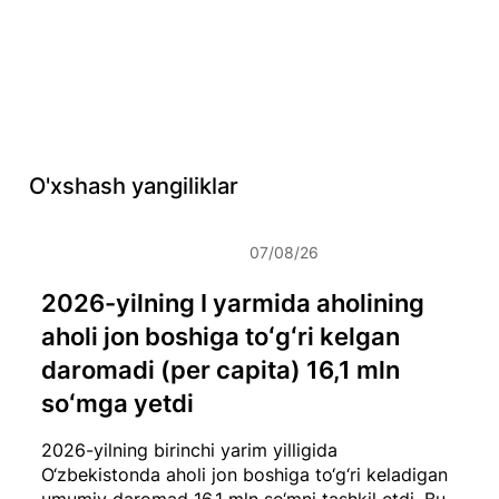
O'xshash yangiliklar
07/08/26
2026-yilning I yarmida aholining
aholi jon boshiga toʻgʻri kelgan
daromadi (per capita) 16,1 mln
soʻmga yetdi
2026-yilning birinchi yarim yilligida
O‘zbekistonda aholi jon boshiga to‘g‘ri keladigan
umumiy daromad 16,1 mln so‘mni tashkil etdi. Bu