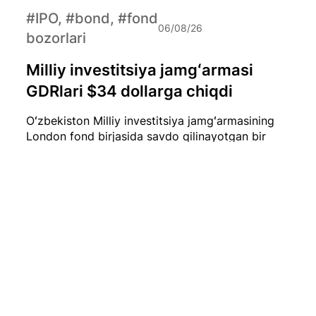
#IPO, #bond, #fond
06/08/26
bozorlari
Milliy investitsiya jamgʻarmasi
GDRlari $34 dollarga chiqdi
Oʻzbekiston Milliy investitsiya jamgʻarmasining
London fond birjasida savdo qilinayotgan bir
dona GDR (Global Depositary Receipt) narxi
hozirda qariyb $34 dollarni tashkil etmoqda.
#iqtisod
06/08/26
Iyul oyida O‘zbekistonda 0,1 foizlik
deflyatsiya qayd etildi
2026-yil iyul oyida O‘zbekistonda iste’mol
narxlari biroz pasaydi. Milliy statistika qo‘mitasi