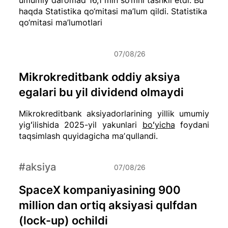
haqda Statistika qo‘mitasi ma’lum qildi.
Statistika
qo‘mitasi ma’lumotlari
07/08/26
Mikrokreditbank oddiy aksiya
egalari bu yil dividend olmaydi
Mikrokreditbank aksiyadorlarining yillik umumiy
yigʻilishida 2025-yil yakunlari
boʻyicha
foydani
taqsimlash quyidagicha maʼqullandi.
#aksiya
07/08/26
SpaceX kompaniyasining 900
million dan ortiq aksiyasi qulfdan
(lock-up) ochildi