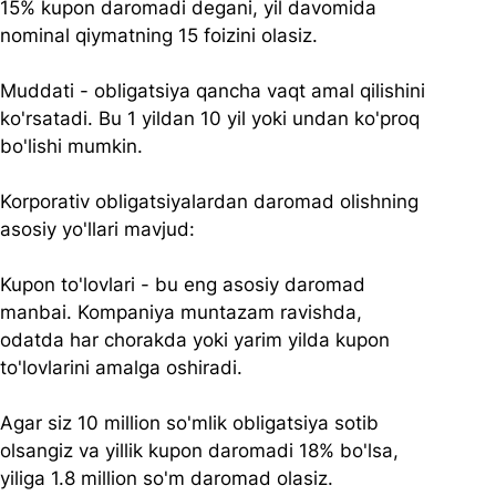
15% kupon daromadi degani, yil davomida 
nominal qiymatning 15 foizini olasiz.
Muddati - obligatsiya qancha vaqt amal qilishini 
ko'rsatadi. Bu 1 yildan 10 yil yoki undan ko'proq 
bo'lishi mumkin.
Korporativ obligatsiyalardan daromad olishning 
asosiy yo'llari mavjud:
Kupon to'lovlari - bu eng asosiy daromad 
manbai. Kompaniya muntazam ravishda, 
odatda har chorakda yoki yarim yilda kupon 
to'lovlarini amalga oshiradi. 
Agar siz 10 million so'mlik obligatsiya sotib 
olsangiz va yillik kupon daromadi 18% bo'lsa, 
yiliga 1.8 million so'm daromad olasiz.