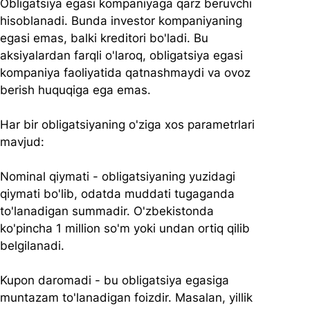
Obligatsiya egasi kompaniyaga qarz beruvchi 
hisoblanadi. Bunda investor kompaniyaning 
egasi emas, balki kreditori bo'ladi. Bu 
aksiyalardan farqli o'laroq, obligatsiya egasi 
kompaniya faoliyatida qatnashmaydi va ovoz 
berish huquqiga ega emas.
Har bir obligatsiyaning o'ziga xos parametrlari 
mavjud:
Nominal qiymati - obligatsiyaning yuzidagi 
qiymati bo'lib, odatda muddati tugaganda 
to'lanadigan summadir. O'zbekistonda 
ko'pincha 1 million so'm yoki undan ortiq qilib 
belgilanadi.
Kupon daromadi - bu obligatsiya egasiga 
muntazam to'lanadigan foizdir. Masalan, yillik 