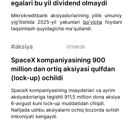
egalari bu yil dividend olmaydi
Mikrokreditbank aksiyadorlarining yillik umumiy
yigʻilishida 2025-yil yakunlari
boʻyicha
foydani
taqsimlash quyidagicha maʼqullandi.
#aksiya
07/08/26
SpaceX kompaniyasining 900
million dan ortiq aksiyasi qulfdan
(lock-up) ochildi
SpaceX kompaniyasining insayderlari va ayrim
aksiyadorlariga tegishli 911,5 million dona aksiya
6-avgust kuni lock-up muddatidan chiqdi.
Natijada ushbu aksiyalarni ochiq bozorda sotish
imkoniyati kengaydi.