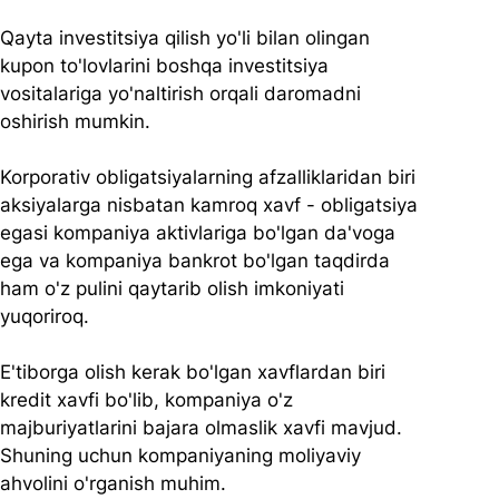
Qayta investitsiya qilish yo'li bilan olingan 
kupon to'lovlarini boshqa investitsiya 
vositalariga yo'naltirish orqali daromadni 
oshirish mumkin.
Korporativ obligatsiyalarning afzalliklaridan biri 
aksiyalarga nisbatan kamroq xavf - obligatsiya 
egasi kompaniya aktivlariga bo'lgan da'voga 
ega va kompaniya bankrot bo'lgan taqdirda 
ham o'z pulini qaytarib olish imkoniyati 
yuqoriroq.
E'tiborga olish kerak bo'lgan xavflardan biri 
kredit xavfi bo'lib, kompaniya o'z 
majburiyatlarini bajara olmaslik xavfi mavjud. 
Shuning uchun kompaniyaning moliyaviy 
ahvolini o'rganish muhim.