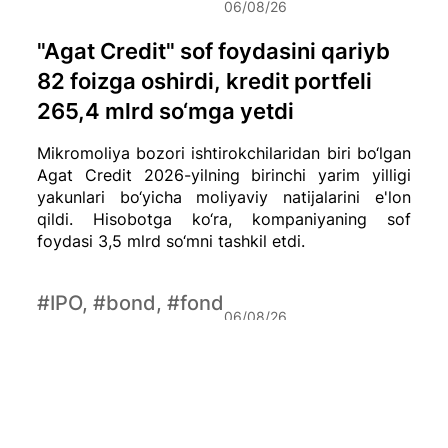
06/08/26
"Agat Credit" sof foydasini qariyb
82 foizga oshirdi, kredit portfeli
265,4 mlrd so‘mga yetdi
Mikromoliya bozori ishtirokchilaridan biri bo‘lgan
Agat Credit 2026-yilning birinchi yarim yilligi
yakunlari bo‘yicha moliyaviy natijalarini e'lon
qildi. Hisobotga ko‘ra, kompaniyaning sof
foydasi 3,5 mlrd so‘mni tashkil etdi.
#IPO, #bond, #fond
06/08/26
bozorlari
Milliy investitsiya jamgʻarmasi
GDRlari $34 dollarga chiqdi
Oʻzbekiston Milliy investitsiya jamgʻarmasining