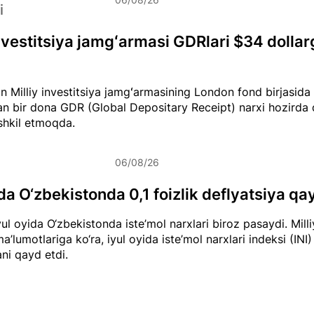
i
investitsiya jamgʻarmasi GDRlari $34 dollar
n Milliy investitsiya jamgʻarmasining London fond birjasid
an bir dona GDR (Global Depositary Receipt) narxi hozirda
ashkil etmoqda.
06/08/26
ida O‘zbekistonda 0,1 foizlik deflyatsiya qay
ul oyida O‘zbekistonda iste’mol narxlari biroz pasaydi. Milli
a’lumotlariga ko‘ra, iyul oyida iste’mol narxlari indeksi (INI) 
ani qayd etdi.