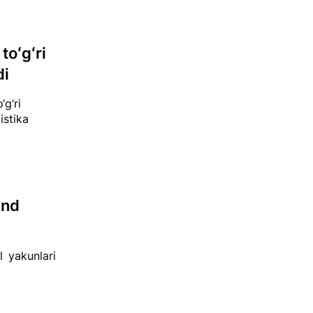
toʻgʻri
di
‘g‘ri
istika
end
l yakunlari