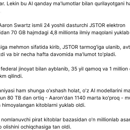
lar. Lekin bu AI qanday ma'lumotlar bilan qurilayotgani 
.
Aaron Swartz ismli 24 yoshli dasturchi JSTOR elektron 
dan 70 GB hajmdagi 4,8 millionta ilmiy maqolani yuklab o
ga mehmon sifatida kirib, JSTOR tarmog'iga ulanib, av
tdi va bir necha hafta davomida ma'lumot to'pladi.
federal jinoyat bilan ayblanib, 35 yil qamoq va 1 million 
m qilindi. 
iyasi ham shunga o’xshash holat, o'z AI modellarini m
hun 80 TB dan ortiq - Aaron'dan 1140 marta ko'proq - mua
 himoyalangan kitoblarni yuklab oldi.
nomlanuvchi pirat kitoblar bazasidan o'n millionlab asar
b olishini ochiqchasiga tan oldi.