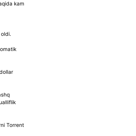
haqida kam 
ldi.  
tomatik 
dollar 
ashq 
lliflik 
ni Torrent 