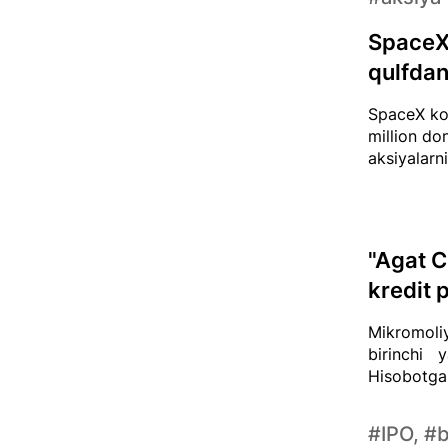
SpaceX 
qulfdan
SpaceX kom
million do
aksiyalarn
"Agat C
kredit 
Mikromoli
birinchi y
Hisobotga 
#IPO, #