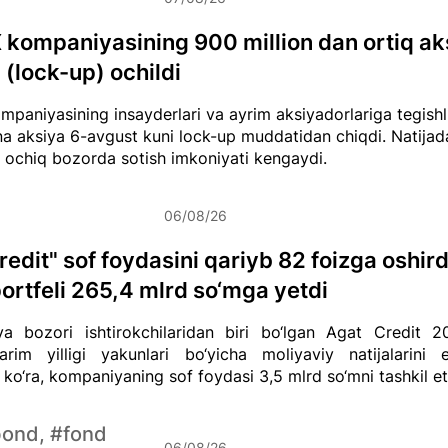
kompaniyasining 900 million dan ortiq ak
 (lock-up) ochildi
paniyasining insayderlari va ayrim aksiyadorlariga tegishli
na aksiya 6-avgust kuni lock-up muddatidan chiqdi. Natija
i ochiq bozorda sotish imkoniyati kengaydi.
06/08/26
redit" sof foydasini qariyb 82 foizga oshird
portfeli 265,4 mlrd so‘mga yetdi
ya bozori ishtirokchilaridan biri bo‘lgan Agat Credit 20
arim yilligi yakunlari bo‘yicha moliyaviy natijalarini e
ko‘ra, kompaniyaning sof foydasi 3,5 mlrd so‘mni tashkil et
bond, #fond
06/08/26