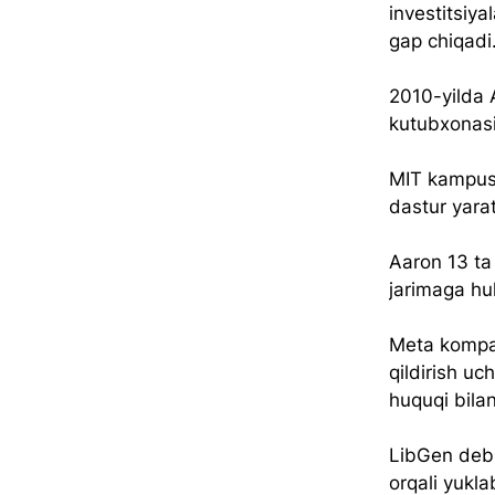
investitsiya
gap chiqadi
2010-yilda 
kutubxonasi
MIT kampusi
dastur yara
Aaron 13 ta 
jarimaga huk
Meta kompan
qildirish uc
huquqi bilan
LibGen deb 
orqali yukla