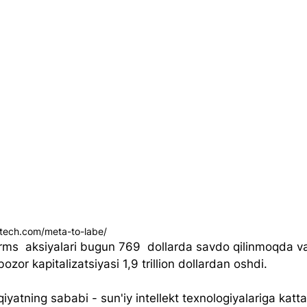
otech.com/meta-to-labe/
rms  aksiyalari bugun 769  dollarda savdo qilinmoqda v
zor kapitalizatsiyasi 1,9 trillion dollardan oshdi. 
yatning sababi - sun'iy intellekt texnologiyalariga katta