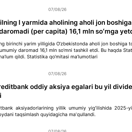
07/08/26
lning I yarmida aholining aholi jon boshiga 
daromadi (per capita) 16,1 mln soʻmga yet
g birinchi yarim yilligida O‘zbekistonda aholi jon boshiga to
umumiy daromad 16,1 mln so‘mni tashkil etdi. Bu haqda Stat
ma’lum qildi.
Statistika qo‘mitasi ma’lumotlari
07/08/26
editbank oddiy aksiya egalari bu yil divid
i
tbank aksiyadorlarining yillik umumiy yigʻilishida 2025-yi
ydani taqsimlash quyidagicha maʼqullandi.
07/08/26