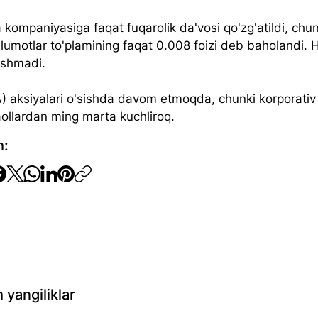
 kompaniyasiga faqat fuqarolik da'vosi qo'zg'atildi, chun
umotlar to'plamining faqat 0.008 foizi deb baholandi. 
shmadi.
 aksiyalari o'sishda davom etmoqda, chunki korporativ
aollardan ming marta kuchliroq.
h:
 yangiliklar