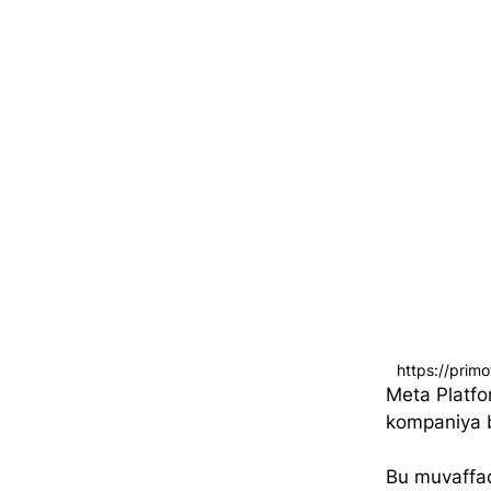
https://prim
Meta Platfo
kompaniya bo
Bu muvaffaqi