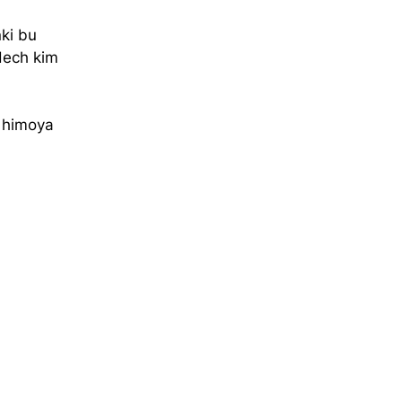
ki bu 
Hech kim 
 himoya 