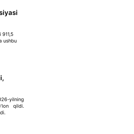
siyasi
 911,5
da ushbu
i,
26-yilning
'lon qildi.
di.