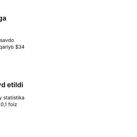
ga
a savdo
 qariyb $34
d etildi
y statistika
0,1 foiz