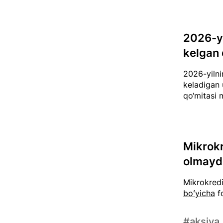
2026-yi
kelgan 
2026-yilnin
keladigan 
qo‘mitasi 
Mikrokr
olmayd
Mikrokredi
boʻyicha
fo
#aksiya