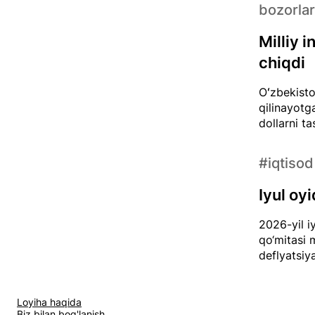
bozorlar
Milliy 
chiqdi
Oʻzbekisto
qilinayotg
dollarni t
#iqtisod
Iyul oy
2026-yil iy
qo‘mitasi m
deflyatsiy
Loyiha haqida
Biz bilan bog'lanish