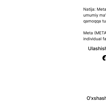
Natija: Meta
umumiy ma'l
qamoqqa tu
Meta (META)
individual f
Ulashis
O'xshash