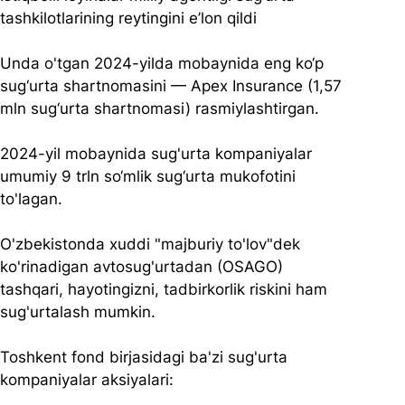
tashkilotlarining reytingini e’lon qildi
Unda o'tgan 2024-yilda mobaynida eng ko‘p 
sug‘urta shartnomasini — Apex Insurance (1,57 
mln sug‘urta shartnomasi) rasmiylashtirgan. 
2024-yil mobaynida sug'urta kompaniyalar 
umumiy 9 trln so‘mlik sug‘urta mukofotini 
to'lagan.
O'zbekistonda xuddi "majburiy to'lov"dek 
ko'rinadigan avtosug'urtadan (OSAGO) 
tashqari, hayotingizni, tadbirkorlik riskini ham 
sug'urtalash mumkin.
Toshkent fond birjasidagi ba'zi sug'urta 
kompaniyalar aksiyalari: