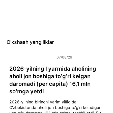
O'xshash yangiliklar
07/08/26
2026-yilning I yarmida aholining
aholi jon boshiga toʻgʻri kelgan
daromadi (per capita) 16,1 mln
soʻmga yetdi
2026-yilning birinchi yarim yilligida
O‘zbekistonda aholi jon boshiga to‘g‘ri keladigan
umumiy daromad 16,1 mln so‘mni tashkil etdi. Bu