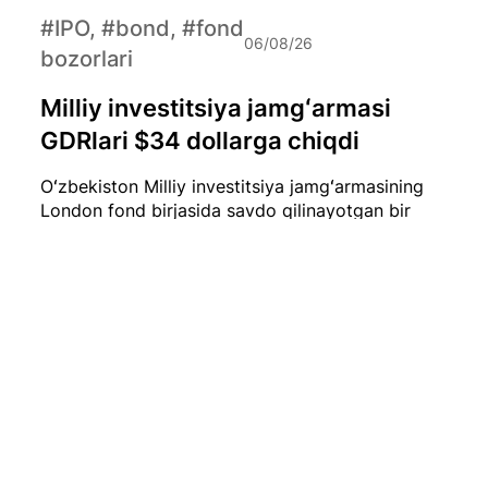
#IPO, #bond, #fond
06/08/26
bozorlari
Milliy investitsiya jamgʻarmasi
GDRlari $34 dollarga chiqdi
Oʻzbekiston Milliy investitsiya jamgʻarmasining
London fond birjasida savdo qilinayotgan bir
dona GDR (Global Depositary Receipt) narxi
hozirda qariyb $34 dollarni tashkil etmoqda.
#iqtisod
06/08/26
Iyul oyida O‘zbekistonda 0,1 foizlik
deflyatsiya qayd etildi
2026-yil iyul oyida O‘zbekistonda iste’mol
narxlari biroz pasaydi. Milliy statistika qo‘mitasi