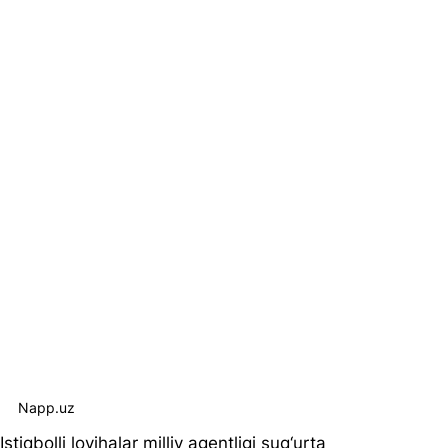
Napp.uz
Istiqbolli loyihalar milliy agentligi sug‘urta 