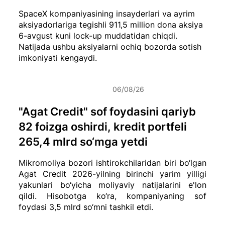
SpaceX kompaniyasining insayderlari va ayrim
aksiyadorlariga tegishli 911,5 million dona aksiya
6-avgust kuni lock-up muddatidan chiqdi.
Natijada ushbu aksiyalarni ochiq bozorda sotish
imkoniyati kengaydi.
06/08/26
"Agat Credit" sof foydasini qariyb
82 foizga oshirdi, kredit portfeli
265,4 mlrd so‘mga yetdi
Mikromoliya bozori ishtirokchilaridan biri bo‘lgan
Agat Credit 2026-yilning birinchi yarim yilligi
yakunlari bo‘yicha moliyaviy natijalarini e'lon
qildi. Hisobotga ko‘ra, kompaniyaning sof
foydasi 3,5 mlrd so‘mni tashkil etdi.