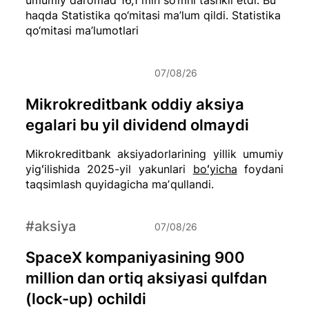
haqda Statistika qo‘mitasi ma’lum qildi.
Statistika
qo‘mitasi ma’lumotlari
07/08/26
Mikrokreditbank oddiy aksiya
egalari bu yil dividend olmaydi
Mikrokreditbank aksiyadorlarining yillik umumiy
yigʻilishida 2025-yil yakunlari
boʻyicha
foydani
taqsimlash quyidagicha maʼqullandi.
#aksiya
07/08/26
SpaceX kompaniyasining 900
million dan ortiq aksiyasi qulfdan
(lock-up) ochildi