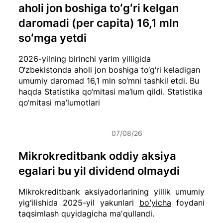
aholi jon boshiga toʻgʻri kelgan
daromadi (per capita) 16,1 mln
soʻmga yetdi
2026-yilning birinchi yarim yilligida
O‘zbekistonda aholi jon boshiga to‘g‘ri keladigan
umumiy daromad 16,1 mln so‘mni tashkil etdi. Bu
haqda Statistika qo‘mitasi ma’lum qildi.
Statistika
qo‘mitasi ma’lumotlari
07/08/26
Mikrokreditbank oddiy aksiya
egalari bu yil dividend olmaydi
Mikrokreditbank aksiyadorlarining yillik umumiy
yigʻilishida 2025-yil yakunlari
boʻyicha
foydani
taqsimlash quyidagicha maʼqullandi.