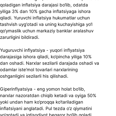
qoladigan inflatsiya darajasi bo‘lib, odatda 
yiliga 3% dan 10% gacha inflatsiyaga ishora 
qiladi. Yuruvchi inflatsiya hukumatlar uchun 
tashvish uyg‘otadi va uning kuchayishiga yo‘l 
qo‘ymaslik uchun markaziy banklar aralashuv 
zarurligini bildiradi.   
Yuguruvchi inflyatsiya - yuqori inflyatsiya 
darajasiga ishora qiladi, ko‘pincha yiliga 10% 
dan oshadi. Narxlar sezilarli darajada oshadi va 
odamlar iste’mol tovarlari narxlarining 
oshganligini sezilarli his qilishadi.  
Giperinflyatsiya - eng yomon holat bo‘lib, 
narxlar nazoratdan chiqib ketadi va oyiga 50% 
yoki undan ham ko‘proqqa ko‘tariladigan 
inflatsiyani anglatadi. Pul tezda o‘z qiymatini 
yo‘qotadi va iqtisodiyot beqaror bo‘lib qoladi.   