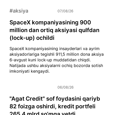
#aksiya
07/08/26
SpaceX kompaniyasining 900
million dan ortiq aksiyasi qulfdan
(lock-up) ochildi
SpaceX kompaniyasining insayderlari va ayrim
aksiyadorlariga tegishli 911,5 million dona aksiya
6-avgust kuni lock-up muddatidan chiqdi.
Natijada ushbu aksiyalarni ochiq bozorda sotish
imkoniyati kengaydi.
06/08/26
"Agat Credit" sof foydasini qariyb
82 foizga oshirdi, kredit portfeli
265,4 mlrd so‘mga yetdi