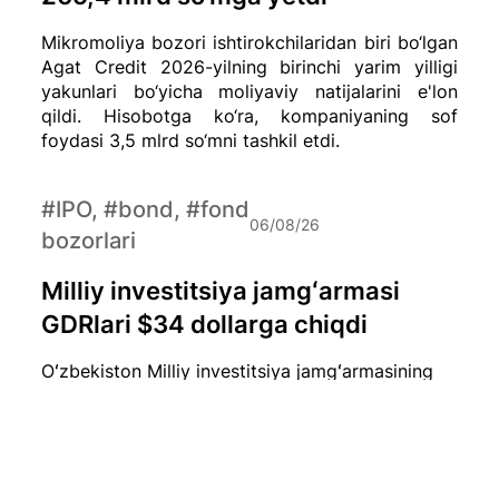
Mikromoliya bozori ishtirokchilaridan biri bo‘lgan
Agat Credit 2026-yilning birinchi yarim yilligi
yakunlari bo‘yicha moliyaviy natijalarini e'lon
qildi. Hisobotga ko‘ra, kompaniyaning sof
foydasi 3,5 mlrd so‘mni tashkil etdi.
#IPO, #bond, #fond
06/08/26
bozorlari
Milliy investitsiya jamgʻarmasi
GDRlari $34 dollarga chiqdi
Oʻzbekiston Milliy investitsiya jamgʻarmasining
London fond birjasida savdo qilinayotgan bir
dona GDR (Global Depositary Receipt) narxi
hozirda qariyb $34 dollarni tashkil etmoqda.