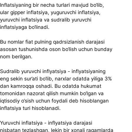
Inflatsiyaning bir necha turlari mavjud bo‘lib, 
ular gipper inflatsiya, yuguruvchi inflatsiya, 
yuruvchi inflatsiya va sudralib yuruvchi 
inflatsiyaga bo‘linadi. 
Bu nomlar fiat pulning qadrsizlanish darajasi 
asosan tushunishda oson bo‘lish uchun bunday 
nom berilgan.   
Sudralib yuruvchi inflyatsiya - inflyatsiyaning 
eng sekin sur’ati bo‘lib, narxlar odatda yiliga 3% 
dan kamroqqa oshadi. Bu odatda hukumat 
tomonidan nazorat qilish mumkin bo‘lgan va 
iqtisodiy o‘sish uchun foydali deb hisoblangan 
inflatsiya turi hisoblanadi.   
Yuruvchi inflatsiya - inflyatsiya darajasi 
nisbatan tezlashgan, lekin bir xonali raqamlarda 