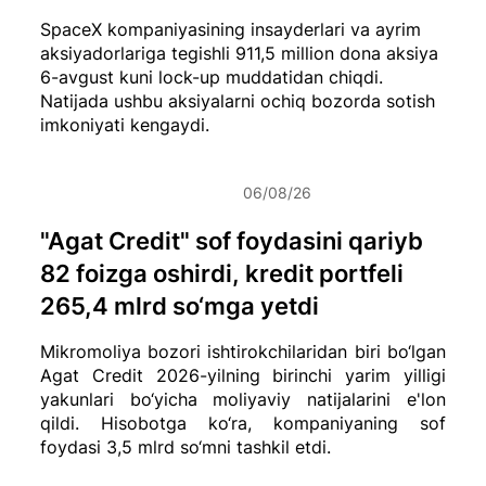
SpaceX kompaniyasining insayderlari va ayrim
aksiyadorlariga tegishli 911,5 million dona aksiya
6-avgust kuni lock-up muddatidan chiqdi.
Natijada ushbu aksiyalarni ochiq bozorda sotish
imkoniyati kengaydi.
06/08/26
"Agat Credit" sof foydasini qariyb
82 foizga oshirdi, kredit portfeli
265,4 mlrd so‘mga yetdi
Mikromoliya bozori ishtirokchilaridan biri bo‘lgan
Agat Credit 2026-yilning birinchi yarim yilligi
yakunlari bo‘yicha moliyaviy natijalarini e'lon
qildi. Hisobotga ko‘ra, kompaniyaning sof
foydasi 3,5 mlrd so‘mni tashkil etdi.