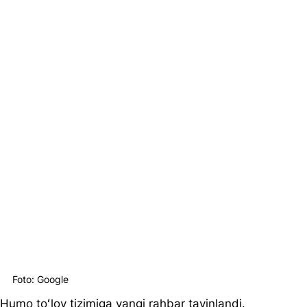
Foto: Google
Humo toʻlov tizimiga yangi rahbar tayinlandi.  