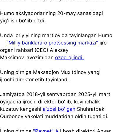
Humo aksiyadorlarining 20-may sanasidagi 
yigʻilish boʻlib oʻtdi. 
Unda joriy yilning mart oyida tayinlangan Humo 
— 
"Milliy banklararo protsessing markazi"
 ijro 
organi rahbari (CEO) Aleksey 
Maksimov lavozimidan 
ozod qilindi.
Uning oʻrniga Maksadjon Muxitdinov yangi 
ijrochi direktor etib tayinlandi. 
Jamiyatda 2018-yil sentyabrdan 2025-yil mart 
oyigacha ijrochi direktor boʻlib, keyinchalik 
kuzatuv kengashi 
aʼzosi boʻlgan
 Shuhratbek 
Qurbonov vakolati muddatidan oldin tugatildi. 
Uning oʻrniga 
"Paynet" AJ
 bosh direktori Anvar 