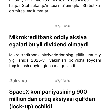
haqda Statistika qo‘mitasi ma’lum qildi.
Statistika
qo‘mitasi ma’lumotlari
07/08/26
Mikrokreditbank oddiy aksiya
egalari bu yil dividend olmaydi
Mikrokreditbank aksiyadorlarining yillik umumiy
yigʻilishida 2025-yil yakunlari
boʻyicha
foydani
taqsimlash quyidagicha maʼqullandi.
#aksiya
07/08/26
SpaceX kompaniyasining 900
million dan ortiq aksiyasi qulfdan
(lock-up) ochildi