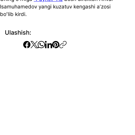
Isamuhamedov yangi kuzatuv kengashi aʼzosi 
boʻlib kirdi. 
Ulashish: