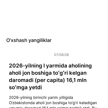
O'xshash yangiliklar
07/08/26
2026-yilning I yarmida aholining
aholi jon boshiga toʻgʻri kelgan
daromadi (per capita) 16,1 mln
soʻmga yetdi
2026-yilning birinchi yarim yilligida
O‘zbekistonda aholi jon boshiga to‘g‘ri keladigan
umumiy daromad 16,1 mln so‘mni tashkil etdi. Bu