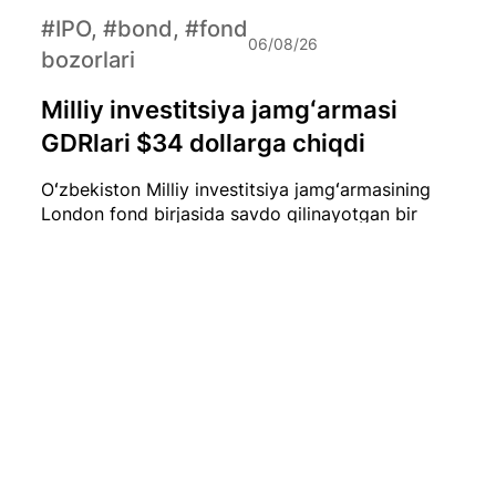
#IPO, #bond, #fond
06/08/26
bozorlari
Milliy investitsiya jamgʻarmasi
GDRlari $34 dollarga chiqdi
Oʻzbekiston Milliy investitsiya jamgʻarmasining
London fond birjasida savdo qilinayotgan bir
dona GDR (Global Depositary Receipt) narxi
hozirda qariyb $34 dollarni tashkil etmoqda.
#iqtisod
06/08/26
Iyul oyida O‘zbekistonda 0,1 foizlik
deflyatsiya qayd etildi
2026-yil iyul oyida O‘zbekistonda iste’mol
narxlari biroz pasaydi. Milliy statistika qo‘mitasi