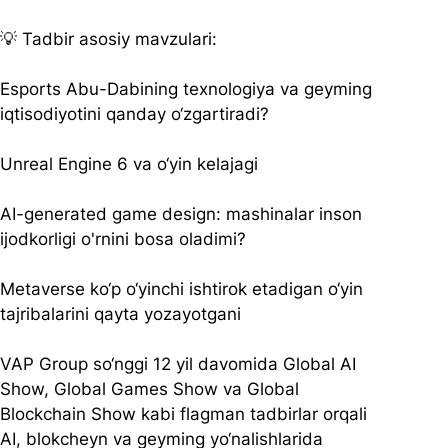
💡 Tadbir asosiy mavzulari:
Esports Abu-Dabining texnologiya va geyming 
iqtisodiyotini qanday o‘zgartiradi?
Unreal Engine 6 va o‘yin kelajagi
AI-generated game design: mashinalar inson 
ijodkorligi o'rnini bosa oladimi?
Metaverse ko‘p o‘yinchi ishtirok etadigan o‘yin 
tajribalarini qayta yozayotgani
VAP Group so‘nggi 12 yil davomida Global AI 
Show, Global Games Show va Global 
Blockchain Show kabi flagman tadbirlar orqali 
AI, blokcheyn va geyming yo‘nalishlarida 