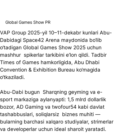
Global Games Show PR
VAP Group 2025-yil 10–11-dekabr kunlari Abu-
Dabidagi Space42 Arena maydonida bo‘lib 
o‘tadigan Global Games Show 2025 uchun 
mashhur  spikerlar tarkibini e’lon qildi. Tadbir 
Times of Games hamkorligida, Abu Dhabi 
Convention & Exhibition Bureau ko‘magida 
o‘tkaziladi.
Abu-Dabi bugun  Sharqning geyming va e-
sport markaziga aylanyapti: 1,5 mlrd dollarlik 
bozor, AD Gaming va twofour54 kabi davlat 
tashabbuslari, soliqlarsiz  biznes muhiti — 
bularning barchasi xalqaro studiyalar, strimerlar 
va developerlar uchun ideal sharoit yaratadi.