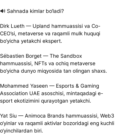
🔊 Sahnada kimlar bo‘ladi?
Dirk Lueth — Upland hammuassisi va Co-
CEO’si, metaverse va raqamli mulk huquqi 
bo‘yicha yetakchi ekspert.
Sébastien Borget — The Sandbox 
hammuassisi, NFTs va ochiq metaverse 
bo‘yicha dunyo miqyosida tan olingan shaxs.
Mohammed Yaseen — Esports & Gaming 
Association UAE asoschisi, mintaqadagi e-
sport ekotizimini qurayotgan yetakchi.
Yat Siu — Animoca Brands hammuassisi, Web3 
o‘yinlar va raqamli aktivlar bozoridagi eng kuchli 
o‘yinchilardan biri.