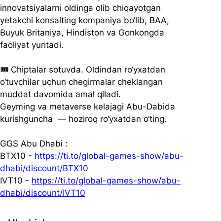
innovatsiyalarni oldinga olib chiqayotgan 
yetakchi konsalting kompaniya bo‘lib, BAA, 
Buyuk Britaniya, Hindiston va Gonkongda 
faoliyat yuritadi.
🎟 Chiptalar sotuvda. Oldindan ro‘yxatdan 
o‘tuvchilar uchun chegirmalar cheklangan 
muddat davomida amal qiladi.
Geyming va metaverse kelajagi Abu-Dabida 
kurishguncha  — hoziroq ro‘yxatdan o‘ting.
GGS Abu Dhabi :
BTX10 - 
https://ti.to/global-games-show/abu-
dhabi/discount/BTX10
IVT10 - 
https://ti.to/global-games-show/abu-
dhabi/discount/IVT10