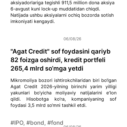
aksiyadorlariga tegishli 911,5 million dona aksiya
6-avgust kuni lock-up muddatidan chiqdi.
Natijada ushbu aksiyalarni ochiq bozorda sotish
imkoniyati kengaydi.
06/08/26
"Agat Credit" sof foydasini qariyb
82 foizga oshirdi, kredit portfeli
265,4 mlrd so‘mga yetdi
Mikromoliya bozori ishtirokchilaridan biri bo‘lgan
Agat Credit 2026-yilning birinchi yarim yilligi
yakunlari bo‘yicha moliyaviy natijalarini e'lon
qildi. Hisobotga ko‘ra, kompaniyaning sof
foydasi 3,5 mlrd so‘mni tashkil etdi.
#IPO, #bond, #fond
06/08/26