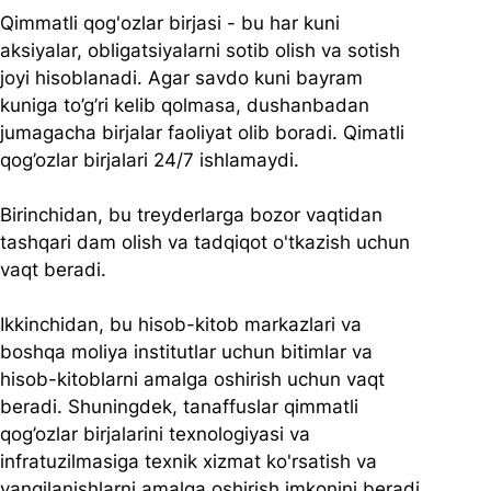
Qimmatli qog'ozlar birjasi - bu har kuni 
aksiyalar, obligatsiyalarni sotib olish va sotish 
joyi hisoblanadi. Agar savdo kuni bayram 
kuniga to’g’ri kelib qolmasa, dushanbadan 
jumagacha birjalar faoliyat olib boradi. Qimatli 
qog’ozlar birjalari 24/7 ishlamaydi.
Birinchidan, bu treyderlarga bozor vaqtidan 
tashqari dam olish va tadqiqot o'tkazish uchun 
vaqt beradi.
Ikkinchidan, bu hisob-kitob markazlari va 
boshqa moliya institutlar uchun bitimlar va 
hisob-kitoblarni amalga oshirish uchun vaqt 
beradi. Shuningdek, tanaffuslar qimmatli 
qog’ozlar birjalarini texnologiyasi va 
infratuzilmasiga texnik xizmat ko'rsatish va 
yangilanishlarni amalga oshirish imkonini beradi.