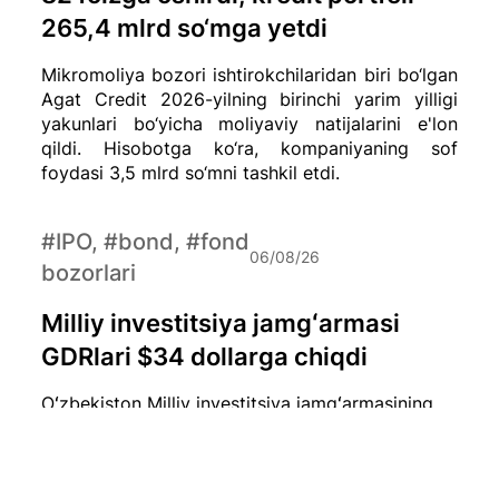
265,4 mlrd so‘mga yetdi
Mikromoliya bozori ishtirokchilaridan biri bo‘lgan
Agat Credit 2026-yilning birinchi yarim yilligi
yakunlari bo‘yicha moliyaviy natijalarini e'lon
qildi. Hisobotga ko‘ra, kompaniyaning sof
foydasi 3,5 mlrd so‘mni tashkil etdi.
#IPO, #bond, #fond
06/08/26
bozorlari
Milliy investitsiya jamgʻarmasi
GDRlari $34 dollarga chiqdi
Oʻzbekiston Milliy investitsiya jamgʻarmasining
London fond birjasida savdo qilinayotgan bir
dona GDR (Global Depositary Receipt) narxi
hozirda qariyb $34 dollarni tashkil etmoqda.