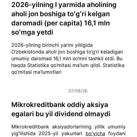
2026-yilning I yarmida aholining
aholi jon boshiga toʻgʻri kelgan
daromadi (per capita) 16,1 mln
soʻmga yetdi
2026-yilning birinchi yarim yilligida
O‘zbekistonda aholi jon boshiga to‘g‘ri keladigan
umumiy daromad 16,1 mln so‘mni tashkil etdi. Bu
haqda Statistika qo‘mitasi ma’lum qildi.
Statistika
qo‘mitasi ma’lumotlari
07/08/26
Mikrokreditbank oddiy aksiya
egalari bu yil dividend olmaydi
Mikrokreditbank aksiyadorlarining yillik umumiy
yigʻilishida 2025-yil yakunlari
boʻyicha
foydani