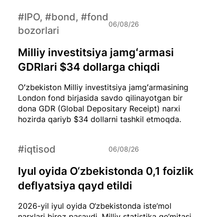
#IPO, #bond, #fond
06/08/26
bozorlari
Milliy investitsiya jamgʻarmasi
GDRlari $34 dollarga chiqdi
Oʻzbekiston Milliy investitsiya jamgʻarmasining
London fond birjasida savdo qilinayotgan bir
dona GDR (Global Depositary Receipt) narxi
hozirda qariyb $34 dollarni tashkil etmoqda.
#iqtisod
06/08/26
Iyul oyida O‘zbekistonda 0,1 foizlik
deflyatsiya qayd etildi
2026-yil iyul oyida O‘zbekistonda iste’mol
narxlari biroz pasaydi. Milliy statistika qo‘mitasi