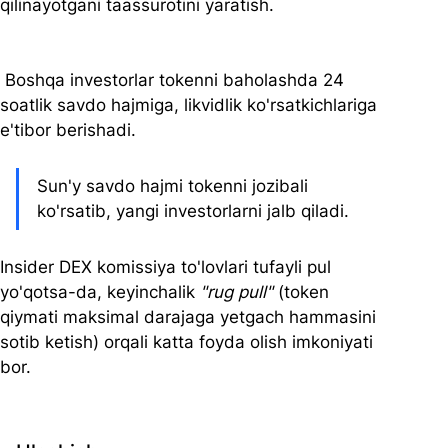
qilinayotgani taassurotini yaratish.
 Boshqa investorlar tokenni baholashda 24 
soatlik savdo hajmiga, likvidlik ko'rsatkichlariga 
e'tibor berishadi. 
Sun'y savdo hajmi tokenni jozibali 
ko'rsatib, yangi investorlarni jalb qiladi.
Insider DEX komissiya to'lovlari tufayli pul 
yo'qotsa-da, keyinchalik 
"rug pull"
 (token 
qiymati maksimal darajaga yetgach hammasini 
sotib ketish) orqali katta foyda olish imkoniyati 
bor.