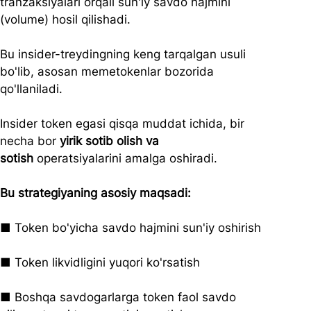
tranzaksiyalari orqali sun'iy savdo hajmini 
(volume) hosil qilishadi. 
Bu insider-treydingning keng tarqalgan usuli 
bo'lib, asosan memetokenlar bozorida 
qo'llaniladi.
Insider token egasi qisqa muddat ichida, bir 
necha bor 
yirik sotib olish va 
sotish
 operatsiyalarini amalga oshiradi.
Bu strategiyaning asosiy maqsadi:
■ Token bo'yicha savdo hajmini sun'iy oshirish
■ Token likvidligini yuqori ko'rsatish
■ Boshqa savdogarlarga token faol savdo 