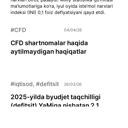
ma’lumotlariga ko‘ra, iyul oyida iste’mol narxlari
indeksi (INI) 0,1 foiz deflyatsiyani qayd etdi.
#CFD
04/04/26
CFD shartnomalar haqida
aytilmaydigan haqiqatlar
#iqtisod, #defitsit
26/03/26
2025-yilda byudjet taqchilligi
(defitsit) YaMiga nisbatan 2,1
foizga yetdi