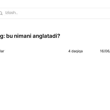
ng: bu nimani anglatadi?
lar
4 daqiqa
16/06