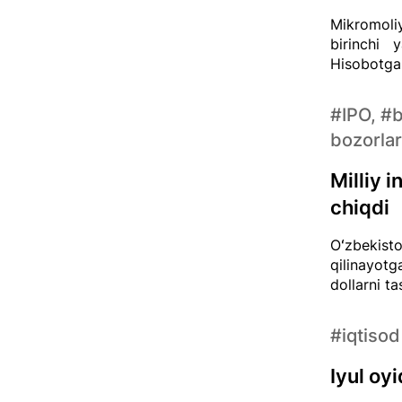
Mikromoli
birinchi y
Hisobotga 
#IPO, #
bozorlar
Milliy 
chiqdi
Oʻzbekisto
qilinayotg
dollarni t
#iqtisod
Iyul oy