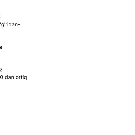
 
'g'ridan-
a 
z 
 dan ortiq 