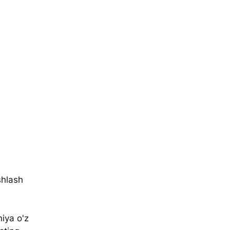
shlash 
iya o'z 