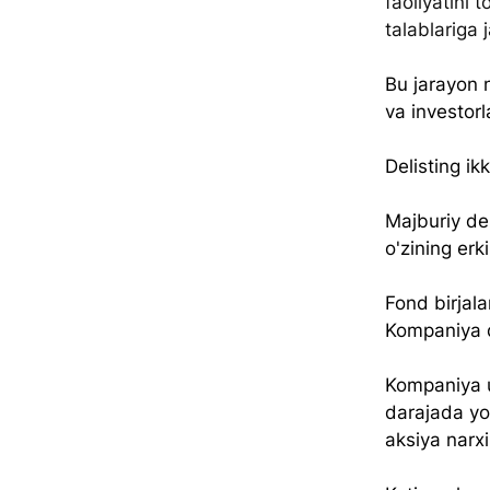
faoliyatini 
talablariga
Bu jarayon n
va investorl
Delisting ikk
Majburiy del
o'zining erk
Fond birjala
Kompaniya q
Kompaniya u
darajada yo
aksiya narx