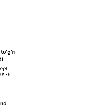
toʻgʻri
di
‘g‘ri
istika
end