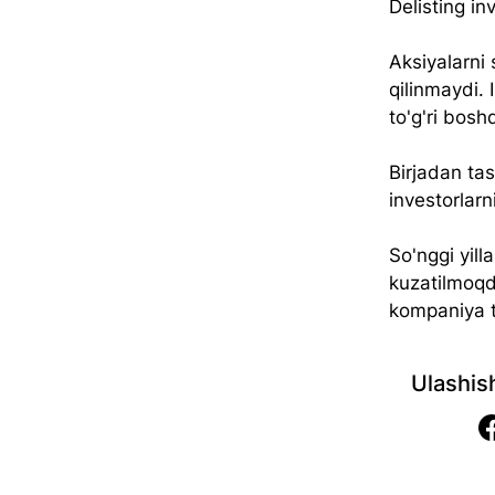
Delisting in
Aksiyalarni 
qilinmaydi. 
to'g'ri bosh
Birjadan ta
investorlarn
So'nggi yill
kuzatilmoqd
kompaniya tu
Ulashis