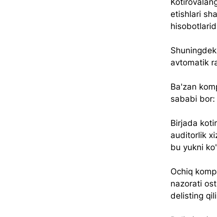
Kotirovalan
etishlari s
hisobotlarid
Shuningdek,
avtomatik ra
Ba'zan kompa
sababi bor:
Birjada koti
auditorlik x
bu yukni ko'
Ochiq kompa
nazorati os
delisting qil