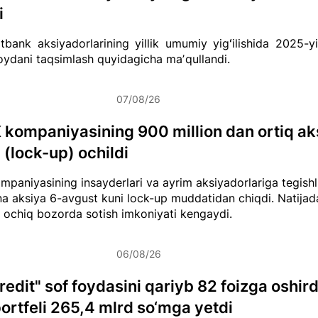
i
tbank aksiyadorlarining yillik umumiy yigʻilishida 2025-yi
ydani taqsimlash quyidagicha maʼqullandi.
07/08/26
kompaniyasining 900 million dan ortiq ak
 (lock-up) ochildi
paniyasining insayderlari va ayrim aksiyadorlariga tegishli
na aksiya 6-avgust kuni lock-up muddatidan chiqdi. Natija
i ochiq bozorda sotish imkoniyati kengaydi.
06/08/26
redit" sof foydasini qariyb 82 foizga oshird
portfeli 265,4 mlrd so‘mga yetdi