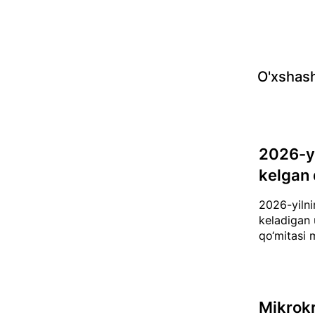
O'xshash
2026-yi
kelgan 
2026-yilnin
keladigan 
qo‘mitasi 
Mikrokr