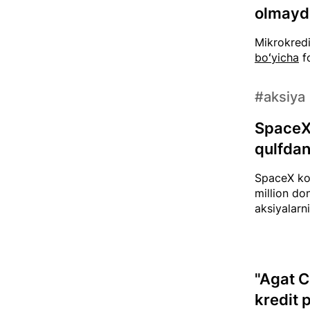
olmayd
Mikrokredi
boʻyicha
fo
#aksiya
SpaceX 
qulfdan
SpaceX kom
million do
aksiyalarn
"Agat C
kredit 