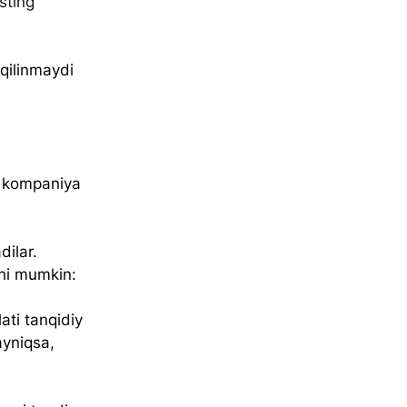
sting 
qilinmaydi 
sa kompaniya 
dilar. 
shi mumkin:
ti tanqidiy 
ayniqsa, 