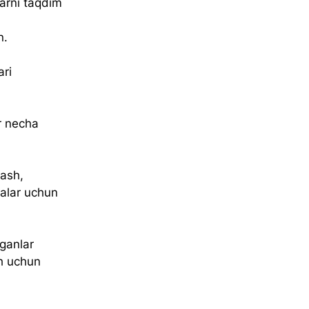
arni taqdim 
n.
ri 
r necha 
lash, 
yalar uchun 
ganlar 
h uchun 