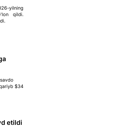
26-yilning
'lon qildi.
di.
ga
a savdo
 qariyb $34
d etildi