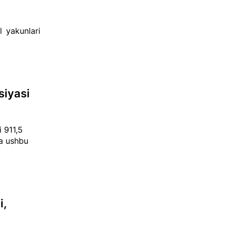
l yakunlari
siyasi
 911,5
da ushbu
i,