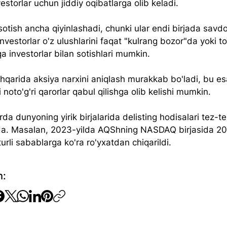
vestorlar uchun jiddiy oqibatlarga olib keladi.
sotish ancha qiyinlashadi, chunki ular endi birjada savdo
Investorlar o'z ulushlarini faqat "kulrang bozor"da yoki to
qa investorlar bilan sotishlari mumkin.
shqarida aksiya narxini aniqlash murakkab bo'ladi, bu es
i noto'g'ri qarorlar qabul qilishga olib kelishi mumkin.
arda dunyoning yirik birjalarida delisting hodisalari tez-te
a. Masalan, 2023-yilda AQShning NASDAQ birjasida 200
rli sabablarga ko'ra ro'yxatdan chiqarildi.
h: