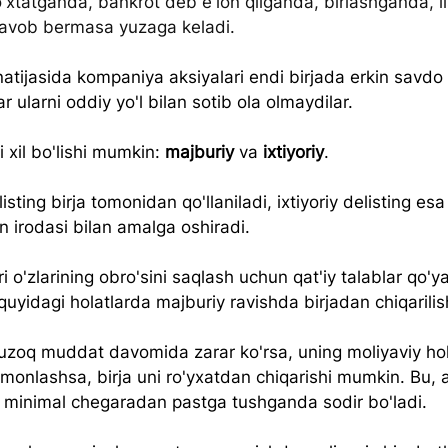
to'xtatganda, bankrot deb e'lon qilganda, birlashganda, li
 javob bermasa yuzaga keladi.
atijasida kompaniya aksiyalari endi birjada erkin savdo 
ar ularni oddiy yo'l bilan sotib ola olmaydilar.
i xil bo'lishi mumkin: 
majburiy
 va 
ixtiyoriy
. 
isting birja tomonidan qo'llaniladi, ixtiyoriy delisting e
in irodasi bilan amalga oshiradi.
ri o'zlarining obro'sini saqlash uchun qat'iy talablar qo'ya
uyidagi holatlarda majburiy ravishda birjadan chiqarili
zoq muddat davomida zarar ko'rsa, uning moliyaviy hola
monlashsa, birja uni ro'yxatdan chiqarishi mumkin. Bu, 
i minimal chegaradan pastga tushganda sodir bo'ladi.