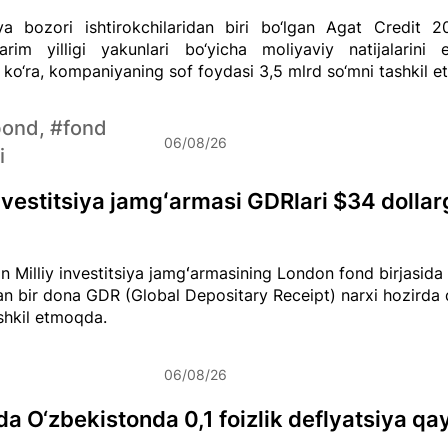
ya bozori ishtirokchilaridan biri bo‘lgan Agat Credit 20
arim yilligi yakunlari bo‘yicha moliyaviy natijalarini e
ko‘ra, kompaniyaning sof foydasi 3,5 mlrd so‘mni tashkil et
bond, #fond
06/08/26
i
investitsiya jamgʻarmasi GDRlari $34 dollar
n Milliy investitsiya jamgʻarmasining London fond birjasid
an bir dona GDR (Global Depositary Receipt) narxi hozirda
ashkil etmoqda.
06/08/26
ida O‘zbekistonda 0,1 foizlik deflyatsiya qay