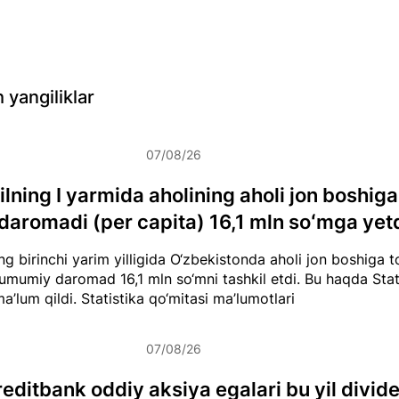
 yangiliklar
07/08/26
lning I yarmida aholining aholi jon boshiga 
daromadi (per capita) 16,1 mln soʻmga yet
g birinchi yarim yilligida O‘zbekistonda aholi jon boshiga to
umumiy daromad 16,1 mln so‘mni tashkil etdi. Bu haqda Stat
ma’lum qildi.
Statistika qo‘mitasi ma’lumotlari
07/08/26
editbank oddiy aksiya egalari bu yil divid