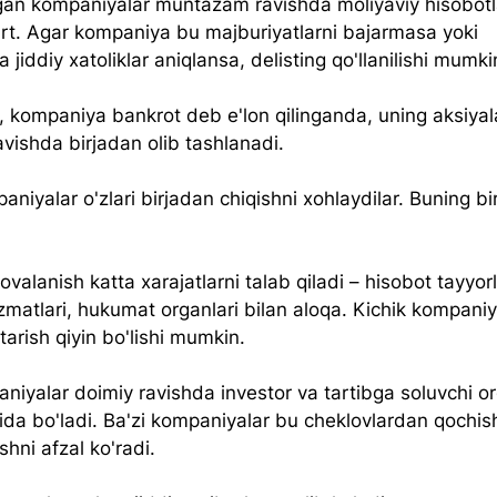
gan kompaniyalar muntazam ravishda moliyaviy hisobotl
hart. Agar kompaniya bu majburiyatlarni bajarmasa yoki 
a jiddiy xatoliklar aniqlansa, delisting qo'llanilishi mumki
 kompaniya bankrot deb e'lon qilinganda, uning aksiyala
vishda birjadan olib tashlanadi.
niyalar o'zlari birjadan chiqishni xohlaydilar. Buning bi
rovalanish katta xarajatlarni talab qiladi – hisobot tayyor
izmatlari, hukumat organlari bilan aloqa. Kichik kompani
tarish qiyin bo'lishi mumkin.
niyalar doimiy ravishda investor va tartibga soluvchi or
tida bo'ladi. Ba'zi kompaniyalar bu cheklovlardan qochis
ishni afzal ko'radi.