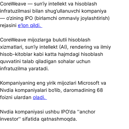
CoreWeave — sun’iy intellekt va hisoblash 
infratuzilmasi bilan shug‘ullanuvchi kompaniya 
— o‘zining IPO (birlamchi ommaviy joylashtirish) 
rejasini 
e’lon qildi. 
CoreWeave mijozlarga bulutli hisoblash 
xizmatlari, sun’iy intellekt (AI), rendering va ilmiy 
hisob-kitoblar kabi katta hajmdagi hisoblash 
quvvatini talab qiladigan sohalar uchun 
infratuzilma yaratadi. 
Kompaniyaning eng yirik mijozlari Microsoft va 
Nvdia kompaniyalari bo‘lib, daromadining 68 
foizni ulardan 
oladi. 
Nvdia kompaniyasi ushbu IPO‘da ''anchor 
investor'' sifatida qatnashmoqda. 