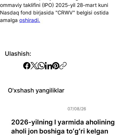
ommaviy taklifini (IPO) 2025-yil 28-mart kuni 
Nasdaq fond birjasida "CRWV" belgisi ostida 
amalga 
oshiradi.
Ulashish:
O'xshash yangiliklar
07/08/26
2026-yilning I yarmida aholining
aholi jon boshiga toʻgʻri kelgan