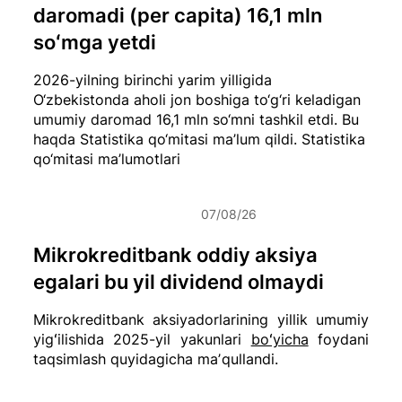
daromadi (per capita) 16,1 mln
soʻmga yetdi
2026-yilning birinchi yarim yilligida
O‘zbekistonda aholi jon boshiga to‘g‘ri keladigan
umumiy daromad 16,1 mln so‘mni tashkil etdi. Bu
haqda Statistika qo‘mitasi ma’lum qildi.
Statistika
qo‘mitasi ma’lumotlari
07/08/26
Mikrokreditbank oddiy aksiya
egalari bu yil dividend olmaydi
Mikrokreditbank aksiyadorlarining yillik umumiy
yigʻilishida 2025-yil yakunlari
boʻyicha
foydani
taqsimlash quyidagicha maʼqullandi.