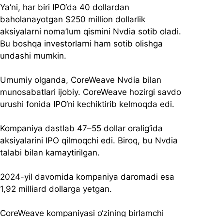
Ya’ni, har biri IPO‘da 40 dollardan 
baholanayotgan $250 million dollarlik 
aksiyalarni noma’lum qismini Nvdia sotib oladi. 
Bu boshqa investorlarni ham sotib olishga 
undashi mumkin. 
Umumiy olganda, CoreWeave Nvdia bilan 
munosabatlari ijobiy. CoreWeave hozirgi savdo 
urushi fonida IPO‘ni kechiktirib kelmoqda edi. 
Kompaniya dastlab 47–55 dollar oralig‘ida 
aksiyalarini IPO qilmoqchi edi. Biroq, bu Nvdia 
talabi bilan kamaytirilgan.  
2024-yil davomida kompaniya daromadi esa 
1,92 milliard dollarga yetgan. 
​CoreWeave kompaniyasi o‘zining birlamchi 