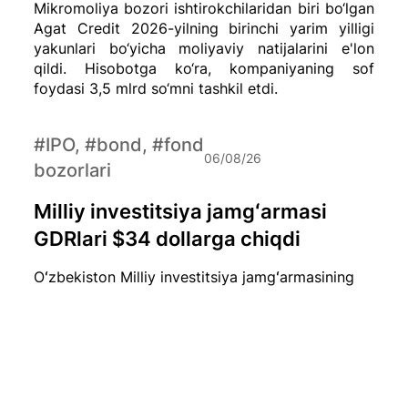
Mikromoliya bozori ishtirokchilaridan biri bo‘lgan
Agat Credit 2026-yilning birinchi yarim yilligi
yakunlari bo‘yicha moliyaviy natijalarini e'lon
qildi. Hisobotga ko‘ra, kompaniyaning sof
foydasi 3,5 mlrd so‘mni tashkil etdi.
#IPO, #bond, #fond
06/08/26
bozorlari
Milliy investitsiya jamgʻarmasi
GDRlari $34 dollarga chiqdi
Oʻzbekiston Milliy investitsiya jamgʻarmasining
London fond birjasida savdo qilinayotgan bir
dona GDR (Global Depositary Receipt) narxi
hozirda qariyb $34 dollarni tashkil etmoqda.
#iqtisod
06/08/26