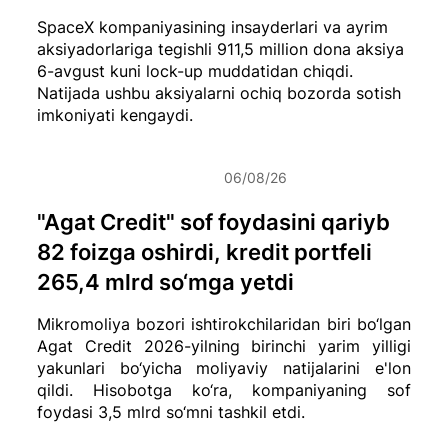
SpaceX kompaniyasining insayderlari va ayrim
aksiyadorlariga tegishli 911,5 million dona aksiya
6-avgust kuni lock-up muddatidan chiqdi.
Natijada ushbu aksiyalarni ochiq bozorda sotish
imkoniyati kengaydi.
06/08/26
"Agat Credit" sof foydasini qariyb
82 foizga oshirdi, kredit portfeli
265,4 mlrd so‘mga yetdi
Mikromoliya bozori ishtirokchilaridan biri bo‘lgan
Agat Credit 2026-yilning birinchi yarim yilligi
yakunlari bo‘yicha moliyaviy natijalarini e'lon
qildi. Hisobotga ko‘ra, kompaniyaning sof
foydasi 3,5 mlrd so‘mni tashkil etdi.