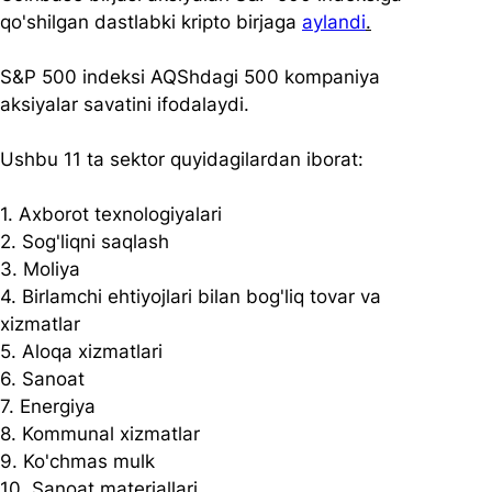
qo'shilgan dastlabki kripto birjaga 
aylandi
.
S&P 500 indeksi AQShdagi 500 kompaniya 
aksiyalar savatini ifodalaydi.  
Ushbu 11 ta sektor quyidagilardan iborat: 
1. Axborot texnologiyalari 
2. Sog'liqni saqlash 
3. Moliya 
4. Birlamchi ehtiyojlari bilan bog'liq tovar va 
xizmatlar 
5. Aloqa xizmatlari 
6. Sanoat 
7. Energiya 
8. Kommunal xizmatlar 
9. Ko'chmas mulk 
10. Sanoat materiallari 