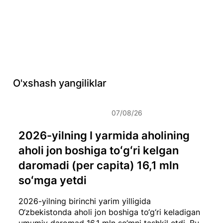
O'xshash yangiliklar
07/08/26
2026-yilning I yarmida aholining
aholi jon boshiga toʻgʻri kelgan
daromadi (per capita) 16,1 mln
soʻmga yetdi
2026-yilning birinchi yarim yilligida
O‘zbekistonda aholi jon boshiga to‘g‘ri keladigan
umumiy daromad 16,1 mln so‘mni tashkil etdi. Bu