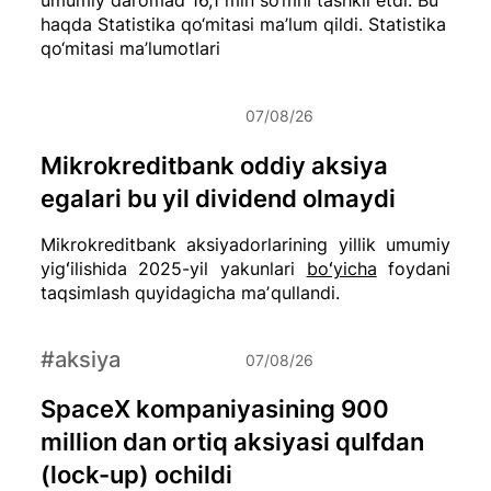
haqda Statistika qo‘mitasi ma’lum qildi.
Statistika
qo‘mitasi ma’lumotlari
07/08/26
Mikrokreditbank oddiy aksiya
egalari bu yil dividend olmaydi
Mikrokreditbank aksiyadorlarining yillik umumiy
yigʻilishida 2025-yil yakunlari
boʻyicha
foydani
taqsimlash quyidagicha maʼqullandi.
#aksiya
07/08/26
SpaceX kompaniyasining 900
million dan ortiq aksiyasi qulfdan
(lock-up) ochildi