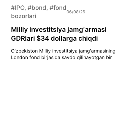
#IPO, #bond, #fond
06/08/26
bozorlari
Milliy investitsiya jamgʻarmasi
GDRlari $34 dollarga chiqdi
Oʻzbekiston Milliy investitsiya jamgʻarmasining
London fond birjasida savdo qilinayotgan bir
dona GDR (Global Depositary Receipt) narxi
hozirda qariyb $34 dollarni tashkil etmoqda.
#iqtisod
06/08/26
Iyul oyida O‘zbekistonda 0,1 foizlik
deflyatsiya qayd etildi
2026-yil iyul oyida O‘zbekistonda iste’mol
narxlari biroz pasaydi. Milliy statistika qo‘mitasi