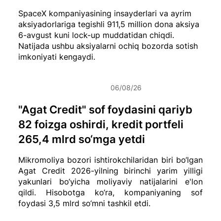
SpaceX kompaniyasining insayderlari va ayrim
aksiyadorlariga tegishli 911,5 million dona aksiya
6-avgust kuni lock-up muddatidan chiqdi.
Natijada ushbu aksiyalarni ochiq bozorda sotish
imkoniyati kengaydi.
06/08/26
"Agat Credit" sof foydasini qariyb
82 foizga oshirdi, kredit portfeli
265,4 mlrd so‘mga yetdi
Mikromoliya bozori ishtirokchilaridan biri bo‘lgan
Agat Credit 2026-yilning birinchi yarim yilligi
yakunlari bo‘yicha moliyaviy natijalarini e'lon
qildi. Hisobotga ko‘ra, kompaniyaning sof
foydasi 3,5 mlrd so‘mni tashkil etdi.