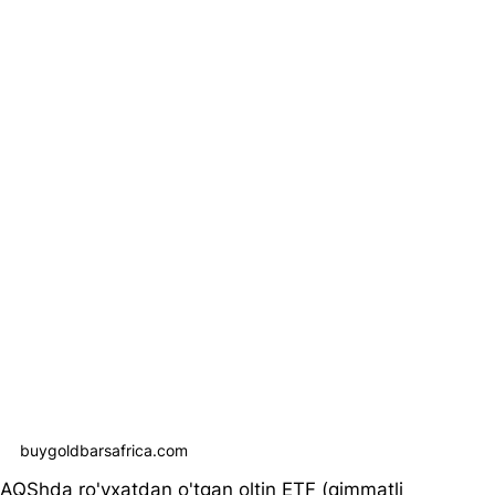
buygoldbarsafrica.com
AQShda ro'yxatdan o'tgan oltin ETF (qimmatli 