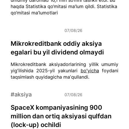
haqda Statistika qo‘mitasi ma’lum qildi.
Statistika
qo‘mitasi ma’lumotlari
07/08/26
Mikrokreditbank oddiy aksiya
egalari bu yil dividend olmaydi
Mikrokreditbank aksiyadorlarining yillik umumiy
yigʻilishida 2025-yil yakunlari
boʻyicha
foydani
taqsimlash quyidagicha maʼqullandi.
#aksiya
07/08/26
SpaceX kompaniyasining 900
million dan ortiq aksiyasi qulfdan
(lock-up) ochildi