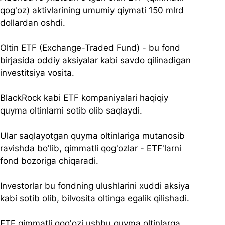
qog'oz) aktivlarining umumiy qiymati 150 mlrd 
dollardan oshdi.
Oltin ETF (Exchange-Traded Fund) - bu fond 
birjasida oddiy aksiyalar kabi savdo qilinadigan 
investitsiya vosita.
BlackRock kabi ETF kompaniyalari haqiqiy 
quyma oltinlarni sotib olib saqlaydi. 
Ular saqlayotgan quyma oltinlariga mutanosib 
ravishda bo'lib, qimmatli qog'ozlar - ETF'larni 
fond bozoriga chiqaradi.
Investorlar bu fondning ulushlarini xuddi aksiya 
kabi sotib olib, bilvosita oltinga egalik qilishadi.
ETF qimmatli qog'ozi ushbu quyma oltinlarga 