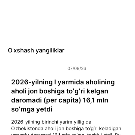
O'xshash yangiliklar
07/08/26
2026-yilning I yarmida aholining
aholi jon boshiga toʻgʻri kelgan
daromadi (per capita) 16,1 mln
soʻmga yetdi
2026-yilning birinchi yarim yilligida
O‘zbekistonda aholi jon boshiga to‘g‘ri keladigan
umumiy daromad 16,1 mln so‘mni tashkil etdi. Bu