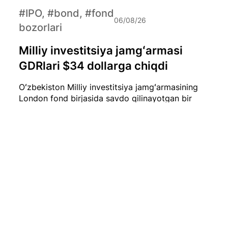
#IPO, #bond, #fond
06/08/26
bozorlari
Milliy investitsiya jamgʻarmasi
GDRlari $34 dollarga chiqdi
Oʻzbekiston Milliy investitsiya jamgʻarmasining
London fond birjasida savdo qilinayotgan bir
dona GDR (Global Depositary Receipt) narxi
hozirda qariyb $34 dollarni tashkil etmoqda.
#iqtisod
06/08/26
Iyul oyida O‘zbekistonda 0,1 foizlik
deflyatsiya qayd etildi
2026-yil iyul oyida O‘zbekistonda iste’mol
narxlari biroz pasaydi. Milliy statistika qo‘mitasi