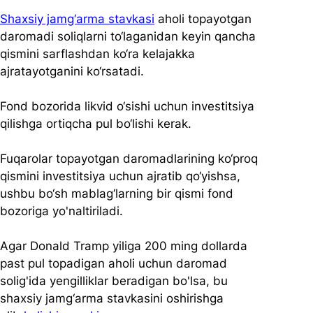
Shaxsiy jamg‘arma stavkasi
 aholi topayotgan 
daromadi soliqlarni to‘laganidan keyin qancha 
qismini sarflashdan ko‘ra kelajakka 
ajratayotganini ko‘rsatadi.
Fond bozorida likvid o‘sishi uchun investitsiya 
qilishga ortiqcha pul bo‘lishi kerak.
Fuqarolar topayotgan daromadlarining ko‘proq 
qismini investitsiya uchun ajratib qo‘yishsa, 
ushbu bo‘sh mablag‘larning bir qismi fond 
bozoriga yo'naltiriladi.
Agar Donald Tramp yiliga 200 ming dollarda 
past pul topadigan aholi uchun daromad 
solig'ida yengilliklar beradigan bo'lsa, bu 
shaxsiy jamg‘arma stavkasini oshirishga 