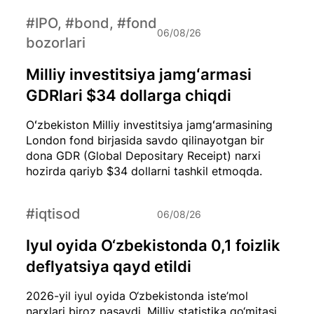
#IPO, #bond, #fond
06/08/26
bozorlari
Milliy investitsiya jamgʻarmasi
GDRlari $34 dollarga chiqdi
Oʻzbekiston Milliy investitsiya jamgʻarmasining
London fond birjasida savdo qilinayotgan bir
dona GDR (Global Depositary Receipt) narxi
hozirda qariyb $34 dollarni tashkil etmoqda.
#iqtisod
06/08/26
Iyul oyida O‘zbekistonda 0,1 foizlik
deflyatsiya qayd etildi
2026-yil iyul oyida O‘zbekistonda iste’mol
narxlari biroz pasaydi. Milliy statistika qo‘mitasi