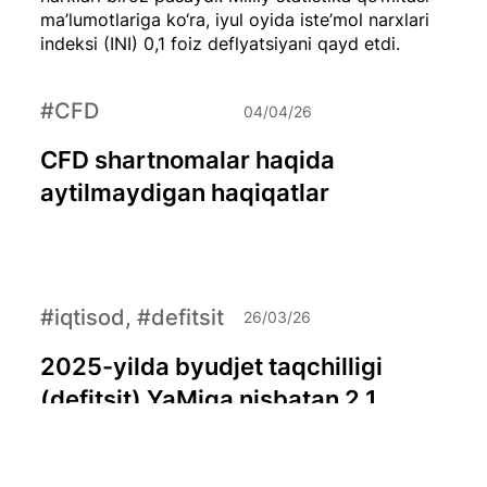
ma’lumotlariga ko‘ra, iyul oyida iste’mol narxlari
indeksi (INI) 0,1 foiz deflyatsiyani qayd etdi.
#CFD
04/04/26
CFD shartnomalar haqida
aytilmaydigan haqiqatlar
#iqtisod, #defitsit
26/03/26
2025-yilda byudjet taqchilligi
(defitsit) YaMiga nisbatan 2,1
foizga yetdi