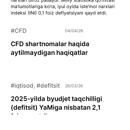
ma’lumotlariga ko‘ra, iyul oyida iste’mol narxlari
indeksi (INI) 0,1 foiz deflyatsiyani qayd etdi.
#CFD
04/04/26
CFD shartnomalar haqida
aytilmaydigan haqiqatlar
#iqtisod, #defitsit
26/03/26
2025-yilda byudjet taqchilligi
(defitsit) YaMiga nisbatan 2,1
foizga yetdi