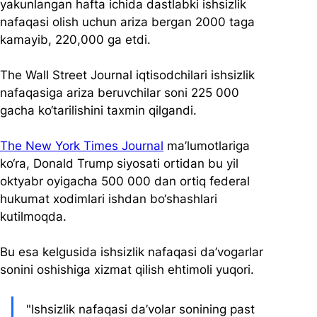
yakunlangan hafta ichida dastlabki ishsizlik 
nafaqasi olish uchun ariza bergan 2000 taga 
kamayib, 220,000 ga etdi.
The Wall Street Journal iqtisodchilari ishsizlik 
nafaqasiga ariza beruvchilar soni 225 000 
gacha ko‘tarilishini taxmin qilgandi.
The New York Times Journal
 ma’lumotlariga 
ko‘ra, Donald Trump siyosati ortidan bu yil 
oktyabr oyigacha 500 000 dan ortiq federal 
hukumat xodimlari ishdan bo‘shashlari 
kutilmoqda.
Bu esa kelgusida ishsizlik nafaqasi da’vogarlar 
sonini oshishiga xizmat qilish ehtimoli yuqori.
"Ishsizlik nafaqasi da’volar sonining past 