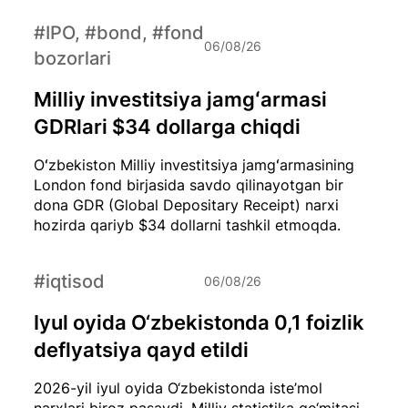
#IPO, #bond, #fond
06/08/26
bozorlari
Milliy investitsiya jamgʻarmasi
GDRlari $34 dollarga chiqdi
Oʻzbekiston Milliy investitsiya jamgʻarmasining
London fond birjasida savdo qilinayotgan bir
dona GDR (Global Depositary Receipt) narxi
hozirda qariyb $34 dollarni tashkil etmoqda.
#iqtisod
06/08/26
Iyul oyida O‘zbekistonda 0,1 foizlik
deflyatsiya qayd etildi
2026-yil iyul oyida O‘zbekistonda iste’mol
narxlari biroz pasaydi. Milliy statistika qo‘mitasi