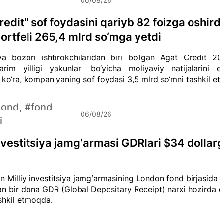
06/08/26
redit" sof foydasini qariyb 82 foizga oshird
portfeli 265,4 mlrd so‘mga yetdi
ya bozori ishtirokchilaridan biri bo‘lgan Agat Credit 20
arim yilligi yakunlari bo‘yicha moliyaviy natijalarini e
ko‘ra, kompaniyaning sof foydasi 3,5 mlrd so‘mni tashkil et
bond, #fond
06/08/26
i
investitsiya jamgʻarmasi GDRlari $34 dollar
n Milliy investitsiya jamgʻarmasining London fond birjasid
an bir dona GDR (Global Depositary Receipt) narxi hozirda
ashkil etmoqda.