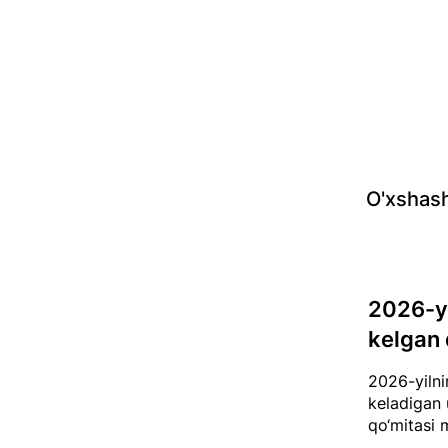
O'xshash
2026-yi
kelgan 
2026-yilnin
keladigan 
qo‘mitasi 