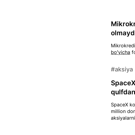
Mikrokr
olmayd
Mikrokredi
boʻyicha
fo
#aksiya
SpaceX 
qulfdan
SpaceX kom
million do
aksiyalarn