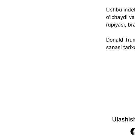
Ushbu indek
o'lchaydi va
rupiyasi, bra
Donald Trump
sanasi tarix
Ulashis