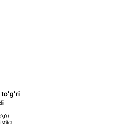
toʻgʻri
di
‘g‘ri
istika