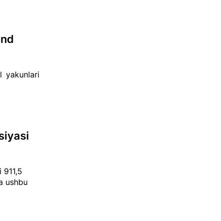
end
l yakunlari
siyasi
 911,5
da ushbu