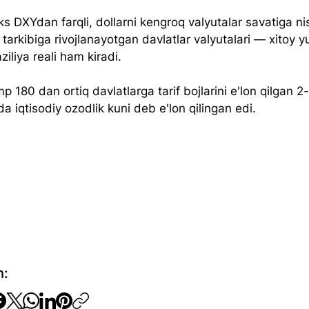
s DXYdan farqli, dollarni kengroq valyutalar savatiga ni
 tarkibiga rivojlanayotgan davlatlar valyutalari — xitoy y
ziliya reali ham kiradi.  
 180 dan ortiq davlatlarga tarif bojlarini e'lon qilgan 2-
da iqtisodiy ozodlik kuni deb e'lon qilingan edi.
h: