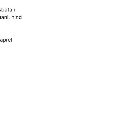
sbatan 
uani, hind 
aprel 