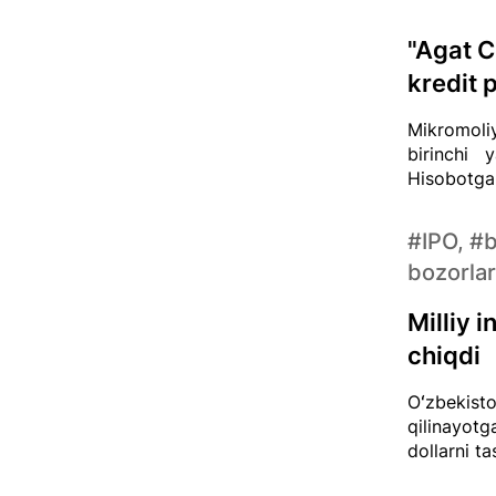
"Agat C
kredit 
Mikromoli
birinchi y
Hisobotga 
#IPO, #
bozorlar
Milliy 
chiqdi
Oʻzbekisto
qilinayotg
dollarni t