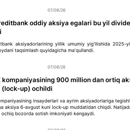
07/08/26
editbank oddiy aksiya egalari bu yil divid
i
tbank aksiyadorlarining yillik umumiy yigʻilishida 2025-yi
ydani taqsimlash quyidagicha maʼqullandi.
07/08/26
kompaniyasining 900 million dan ortiq ak
 (lock-up) ochildi
paniyasining insayderlari va ayrim aksiyadorlariga tegishli
na aksiya 6-avgust kuni lock-up muddatidan chiqdi. Natija
i ochiq bozorda sotish imkoniyati kengaydi.