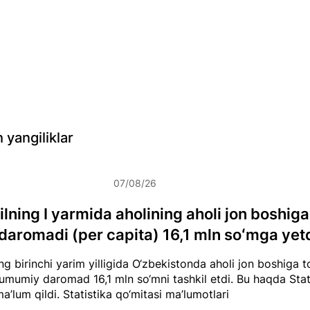
 yangiliklar
07/08/26
lning I yarmida aholining aholi jon boshiga 
daromadi (per capita) 16,1 mln soʻmga yet
g birinchi yarim yilligida O‘zbekistonda aholi jon boshiga to
umumiy daromad 16,1 mln so‘mni tashkil etdi. Bu haqda Stat
ma’lum qildi.
Statistika qo‘mitasi ma’lumotlari