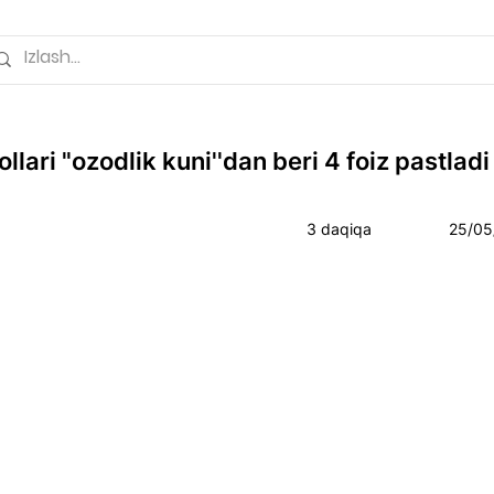
llari "ozodlik kuni''dan beri 4 foiz pastladi
3 daqiqa
25/05