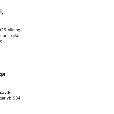
i,
26-yilning
'lon qildi.
di.
ga
a savdo
 qariyb $34