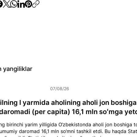
 yangiliklar
07/08/26
lning I yarmida aholining aholi jon boshiga 
daromadi (per capita) 16,1 mln soʻmga yet
g birinchi yarim yilligida O‘zbekistonda aholi jon boshiga to
umumiy daromad 16,1 mln so‘mni tashkil etdi. Bu haqda Stat