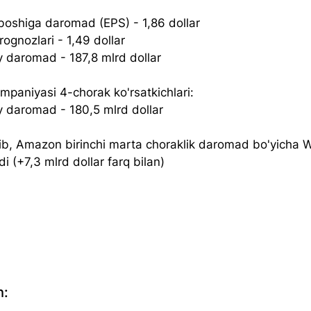
boshiga daromad (EPS) - 1,86 dollar
rognozlari - 1,49 dollar
daromad - 187,8 mlrd dollar
ompaniyasi 4-chorak
 ko'rsatkichlari:
daromad - 180,5 mlrd dollar
ib, Amazon birinchi marta choraklik daromad bo'yicha W
di (+7,3 mlrd dollar farq bilan)
h: