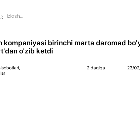
 kompaniyasi birinchi marta daromad bo'
'dan o'zib ketdi
sobotlari,
2 daqiqa
23/02
lar