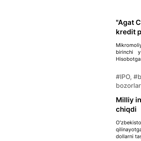
"Agat C
kredit 
Mikromoli
birinchi y
Hisobotga 
#IPO, #
bozorlar
Milliy 
chiqdi
Oʻzbekisto
qilinayotg
dollarni t