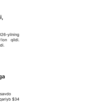
i,
26-yilning
'lon qildi.
di.
ga
a savdo
 qariyb $34