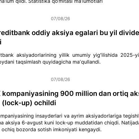
ma’lum qildi.
Statistika qo‘mitasi ma’lumotlari
07/08/26
editbank oddiy aksiya egalari bu yil divid
i
tbank aksiyadorlarining yillik umumiy yigʻilishida 2025-yi
ydani taqsimlash quyidagicha maʼqullandi.
07/08/26
kompaniyasining 900 million dan ortiq ak
 (lock-up) ochildi
paniyasining insayderlari va ayrim aksiyadorlariga tegishli
na aksiya 6-avgust kuni lock-up muddatidan chiqdi. Natija
i ochiq bozorda sotish imkoniyati kengaydi.