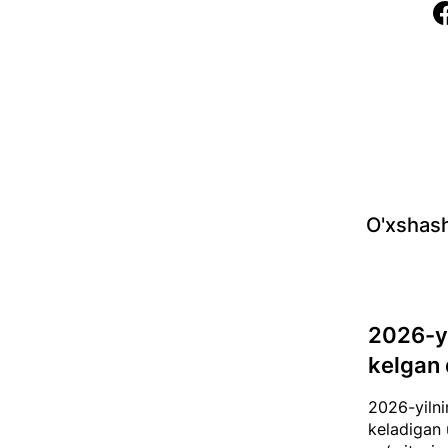
O'xshash
2026-yi
kelgan 
2026-yilnin
keladigan 