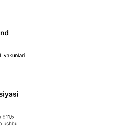
end
l yakunlari
siyasi
 911,5
da ushbu