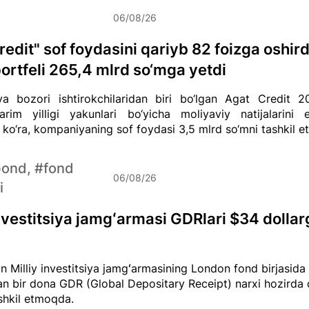
06/08/26
redit" sof foydasini qariyb 82 foizga oshird
portfeli 265,4 mlrd so‘mga yetdi
ya bozori ishtirokchilaridan biri bo‘lgan Agat Credit 20
arim yilligi yakunlari bo‘yicha moliyaviy natijalarini e
ko‘ra, kompaniyaning sof foydasi 3,5 mlrd so‘mni tashkil et
bond, #fond
06/08/26
i
investitsiya jamgʻarmasi GDRlari $34 dollar
n Milliy investitsiya jamgʻarmasining London fond birjasid
an bir dona GDR (Global Depositary Receipt) narxi hozirda
ashkil etmoqda.