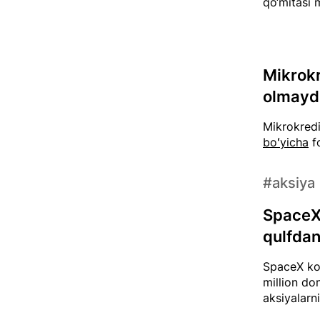
qo‘mitasi 
Mikrokr
olmayd
Mikrokredi
boʻyicha
fo
#aksiya
SpaceX 
qulfdan
SpaceX kom
million do
aksiyalarn