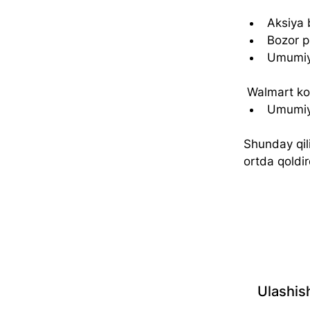
Aksiya 
Bozor p
Umumiy 
 Walmart k
Umumiy 
Shunday qil
ortda qoldir
Ulashis