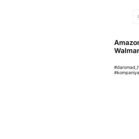
Amazon
Walmart
#daromad_hi
#kompaniya