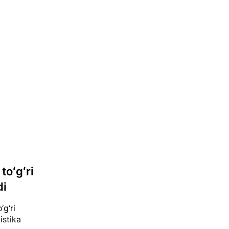
toʻgʻri
di
‘g‘ri
istika