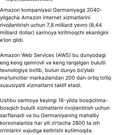
Amazon kompaniyasi Germaniyaga 2040-
yilgacha Amazon internet xizmatlarini 
rivojlantirish uchun 7,8 milliard yevro (8,44 
milliard dollar) sarmoya kiritmoqchi ekanligini 
e’lon qildi.
Amazon Web Services (AWS) bu dunyodagi 
eng keng qamrovli va keng tarqalgan bulutli 
texnologiya bo‘lib, butun dunyo bo‘ylab 
ma’lumotlar markazlaridan 200 dan ortiq to‘liq 
xususiyatli xizmatlarni taklif etadi.
Ushbu sarmoya keyingi 16-yilda bosqichma-
bosqich bulutli xizmatlarni rivojlantirish uchun 
sarflanadi va bu Germaniyaning mahalliy 
korxonalarida har yili o‘rtacha 2800 ta ish 
o‘rinlarini vujudga keltirishi kutilmoqda. 