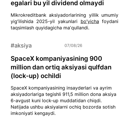
egalari bu yil dividend olmaydi
Mikrokreditbank aksiyadorlarining yillik umumiy
yigʻilishida 2025-yil yakunlari
boʻyicha
foydani
taqsimlash quyidagicha maʼqullandi.
#aksiya
07/08/26
SpaceX kompaniyasining 900
million dan ortiq aksiyasi qulfdan
(lock-up) ochildi
SpaceX kompaniyasining insayderlari va ayrim
aksiyadorlariga tegishli 911,5 million dona aksiya
6-avgust kuni lock-up muddatidan chiqdi.
Natijada ushbu aksiyalarni ochiq bozorda sotish
imkoniyati kengaydi.