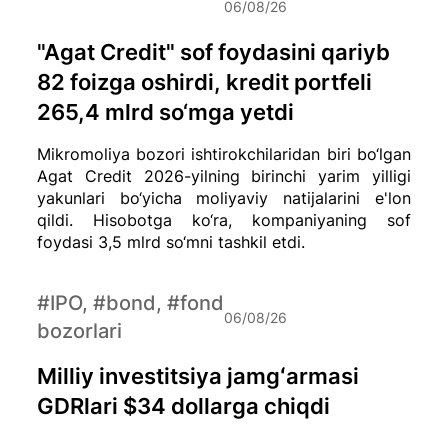
06/08/26
"Agat Credit" sof foydasini qariyb
82 foizga oshirdi, kredit portfeli
265,4 mlrd so‘mga yetdi
Mikromoliya bozori ishtirokchilaridan biri bo‘lgan
Agat Credit 2026-yilning birinchi yarim yilligi
yakunlari bo‘yicha moliyaviy natijalarini e'lon
qildi. Hisobotga ko‘ra, kompaniyaning sof
foydasi 3,5 mlrd so‘mni tashkil etdi.
#IPO, #bond, #fond
06/08/26
bozorlari
Milliy investitsiya jamgʻarmasi
GDRlari $34 dollarga chiqdi