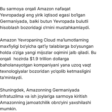
Bu sarmoya orqali Amazon nafaqat 
Yevropadagi eng yirik iqtisod egasi bo‘lgan 
Germaniyada, balki butun Yevropada bulutli 
hisoblash bozoridagi o‘rnini mustahkamlaydi.
Amazon Yevropaning Cloud ma’lumotlarning 
maxfiyligi bo‘yicha qat’iy talablarga bo‘ysungan 
holda o‘ziga yangi mijozlar oqimini jalb qiladi. Bu 
orqali  hozirda $1.9 trillion dollarga 
baholanayotgan kompaniyani yana uzoq vaqt 
texnologiyalar bozoridan yo‘qolib ketmasligini 
ta’minlaydi.
Shuningdek, Amazonning Germaniyada 
infratuzilma va ish joylariga sarmoya kiritish 
Amazonning jamoatchilik obro‘yini yaxshilashi 
mumkin.