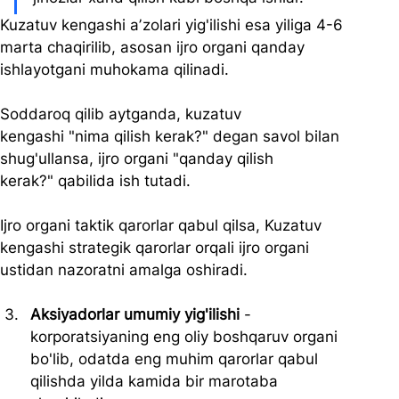
Kuzatuv kengashi aʼzolari yig'ilishi esa yiliga 4-6 
marta chaqirilib, asosan ijro organi qanday 
ishlayotgani muhokama qilinadi.
Soddaroq qilib aytganda, kuzatuv 
kengashi "nima qilish kerak?" degan savol bilan 
shug'ullansa, ijro organi "qanday qilish 
kerak?" qabilida ish tutadi.
Ijro organi taktik qarorlar qabul qilsa, Kuzatuv 
kengashi strategik qarorlar orqali ijro organi 
ustidan nazoratni amalga oshiradi.
Aksiyadorlar umumiy yig'ilishi
 - 
korporatsiyaning eng oliy boshqaruv organi 
bo'lib, odatda eng muhim qarorlar qabul 
qilishda yilda kamida bir marotaba 