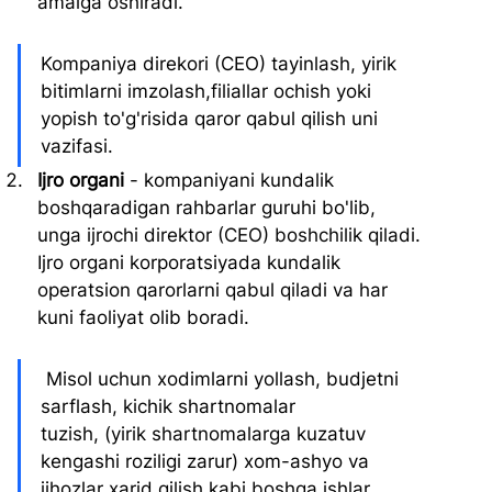
amalga oshiradi.
Kompaniya direkori (CEO) tayinlash, yirik 
bitimlarni imzolash,filiallar ochish yoki 
yopish to'g'risida qaror qabul qilish uni 
vazifasi.
Ijro organi
 - kompaniyani kundalik 
boshqaradigan rahbarlar guruhi bo'lib, 
unga ijrochi direktor (CEO) boshchilik qiladi. 
Ijro organi korporatsiyada kundalik 
operatsion qarorlarni qabul qiladi va har 
kuni faoliyat olib boradi.
 Misol uchun xodimlarni yollash, budjetni 
sarflash, kichik shartnomalar 
tuzish, (yirik shartnomalarga kuzatuv 
kengashi roziligi zarur) xom-ashyo va 
jihozlar xarid qilish kabi boshqa ishlar.