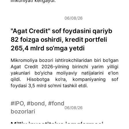
imkoniyati kengaydi.
06/08/26
"Agat Credit" sof foydasini qariyb
82 foizga oshirdi, kredit portfeli
265,4 mlrd so‘mga yetdi
Mikromoliya bozori ishtirokchilaridan biri bo‘lgan
Agat Credit 2026-yilning birinchi yarim yilligi
yakunlari bo‘yicha moliyaviy natijalarini e'lon
qildi. Hisobotga ko‘ra, kompaniyaning sof
foydasi 3,5 mlrd so‘mni tashkil etdi.
#IPO, #bond, #fond
06/08/26
bozorlari
Milliy investitsiya jamgʻarmasi