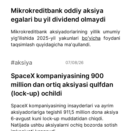
Mikrokreditbank oddiy aksiya
egalari bu yil dividend olmaydi
Mikrokreditbank aksiyadorlarining yillik umumiy
yigʻilishida 2025-yil yakunlari
boʻyicha
foydani
taqsimlash quyidagicha maʼqullandi.
#aksiya
07/08/26
SpaceX kompaniyasining 900
million dan ortiq aksiyasi qulfdan
(lock-up) ochildi
SpaceX kompaniyasining insayderlari va ayrim
aksiyadorlariga tegishli 911,5 million dona aksiya
6-avgust kuni lock-up muddatidan chiqdi.
Natijada ushbu aksiyalarni ochiq bozorda sotish