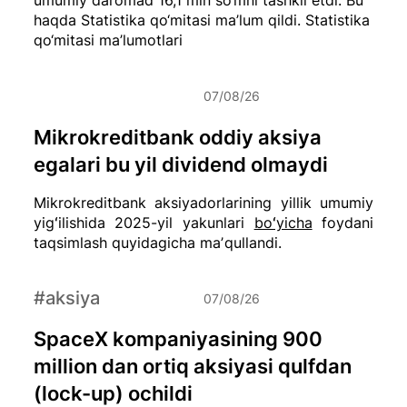
haqda Statistika qo‘mitasi ma’lum qildi.
Statistika
qo‘mitasi ma’lumotlari
07/08/26
Mikrokreditbank oddiy aksiya
egalari bu yil dividend olmaydi
Mikrokreditbank aksiyadorlarining yillik umumiy
yigʻilishida 2025-yil yakunlari
boʻyicha
foydani
taqsimlash quyidagicha maʼqullandi.
#aksiya
07/08/26
SpaceX kompaniyasining 900
million dan ortiq aksiyasi qulfdan
(lock-up) ochildi