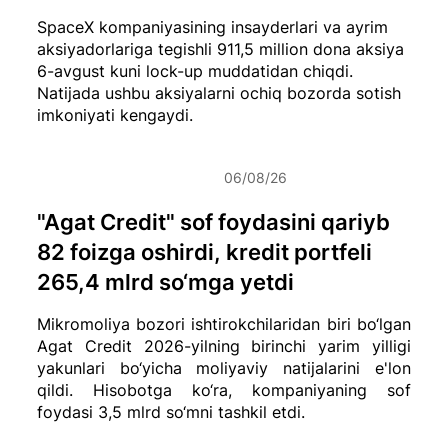
SpaceX kompaniyasining insayderlari va ayrim
aksiyadorlariga tegishli 911,5 million dona aksiya
6-avgust kuni lock-up muddatidan chiqdi.
Natijada ushbu aksiyalarni ochiq bozorda sotish
imkoniyati kengaydi.
06/08/26
"Agat Credit" sof foydasini qariyb
82 foizga oshirdi, kredit portfeli
265,4 mlrd so‘mga yetdi
Mikromoliya bozori ishtirokchilaridan biri bo‘lgan
Agat Credit 2026-yilning birinchi yarim yilligi
yakunlari bo‘yicha moliyaviy natijalarini e'lon
qildi. Hisobotga ko‘ra, kompaniyaning sof
foydasi 3,5 mlrd so‘mni tashkil etdi.