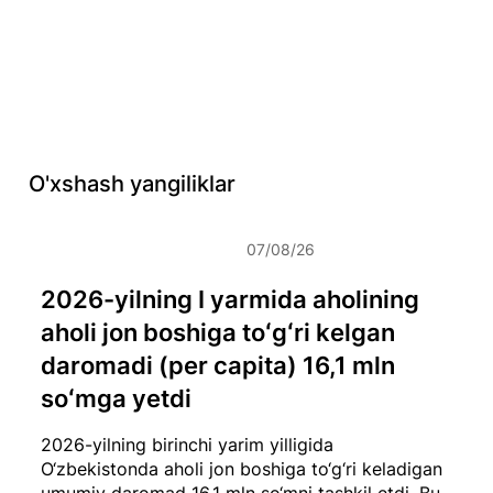
O'xshash yangiliklar
07/08/26
2026-yilning I yarmida aholining
aholi jon boshiga toʻgʻri kelgan
daromadi (per capita) 16,1 mln
soʻmga yetdi
2026-yilning birinchi yarim yilligida
O‘zbekistonda aholi jon boshiga to‘g‘ri keladigan
umumiy daromad 16,1 mln so‘mni tashkil etdi. Bu