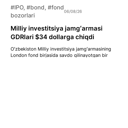
#IPO, #bond, #fond
06/08/26
bozorlari
Milliy investitsiya jamgʻarmasi
GDRlari $34 dollarga chiqdi
Oʻzbekiston Milliy investitsiya jamgʻarmasining
London fond birjasida savdo qilinayotgan bir
dona GDR (Global Depositary Receipt) narxi
hozirda qariyb $34 dollarni tashkil etmoqda.
#iqtisod
06/08/26
Iyul oyida O‘zbekistonda 0,1 foizlik
deflyatsiya qayd etildi
2026-yil iyul oyida O‘zbekistonda iste’mol
narxlari biroz pasaydi. Milliy statistika qo‘mitasi