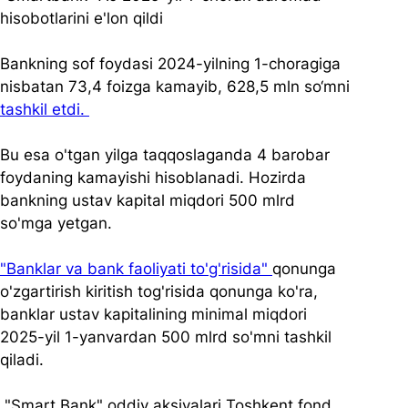
hisobotlarini e'lon qildi 
Bankning sof foydasi 2024-yilning 1-choragiga 
nisbatan 73,4 foizga kamayib, 628,5 mln so‘mni 
tashkil etdi. 
Bu esa o'tgan yilga taqqoslaganda 4 barobar 
foydaning kamayishi hisoblanadi. Hozirda 
bankning ustav kapital miqdori 500 mlrd 
so'mga yetgan. 
"Banklar va bank faoliyati to'g'risida" 
qonunga 
o'zgartirish kiritish tog'risida qonunga ko'ra, 
banklar ustav kapitalining minimal miqdori 
2025-yil 1-yanvardan 500 mlrd so'mni tashkil 
qiladi.
 "Smart Bank" oddiy aksiyalari Toshkent fond 