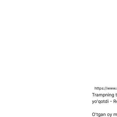
https://www
Trampning ta
yo'qotdi - 
R
O'tgan oy 