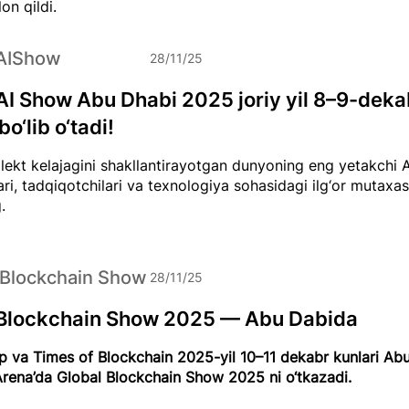
’lon qildi.
AIShow
28/11/25
AI Show Abu Dhabi 2025 joriy yil 8–9-deka
bo‘lib o‘tadi!
ellekt kelajagini shakllantirayotgan dunyoning eng yetakchi A
ari, tadqiqotchilari va texnologiya sohasidagi ilg‘or mutaxass
.
 Blockchain Show
28/11/25
 Blockchain Show 2025 — Abu Dabida
 va Times of Blockchain 2025-yil 10–11 dekabr kunlari Abu
rena’da Global Blockchain Show 2025 ni o‘tkazadi.