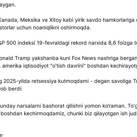
saygan.
anada, Meksika va Xitoy kabi yirik savdo hamkorlariga q
vestorlar uchun noaniqlikni oshirmoqda. 
P 500 indeksi 19-fevraldagi rekord narxida 8,6 foizga t
onald Tramp yakshanba kuni 
Fox News
 nashriga bergan
 amerika iqtisodiyot "o'tish davrini" boshdan kechirayotg
ng 2025-yilda retsessiya kutmoqdami - degan savoliga 
ob berdi: 
nday narsalarni bashorat qilishni yomon ko‘raman. To'g'r
i boshdan kechirmoqdamiz, chunki biz qilayotgan ish jud
h: