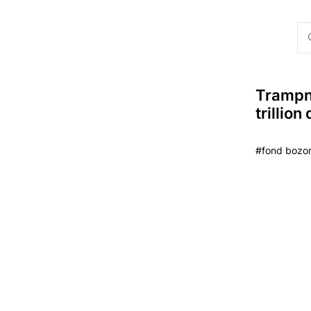
Trampni
trillion
#fond bozorl