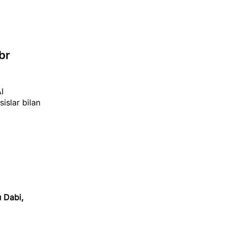
br
I
islar bilan
 Dabi,