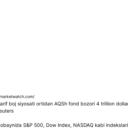
.marketwatch.com/
rif boj siyosati ortidan AQSh fond bozori 4 trillion dolla
euters
mobaynida S&P 500, Dow Index, NASDAQ kabi indekslar