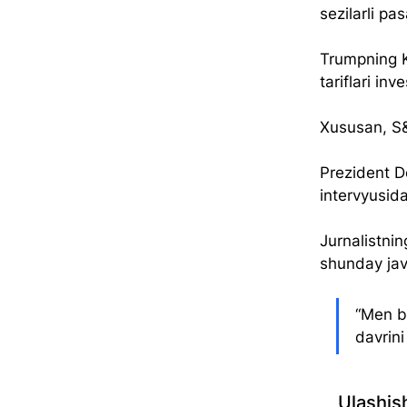
sezilarli pa
Trumpning K
tariflari in
Xususan, S&
Prezident D
intervyusida
Jurnalistni
shunday jav
“Men bu
davrin
Ulashis