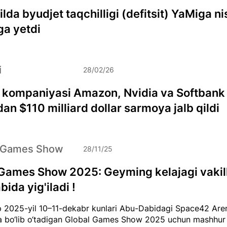
lda byudjet taqchilligi (defitsit) YaMiga n
ga yetdi
i
28/02/26
 kompaniyasi Amazon, Nvidia va Softbank
an $110 milliard dollar sarmoya jalb qildi
 Games Show
28/11/25
Games Show 2025: Geyming kelajagi vakill
ida yig'iladi !
 2025-yil 10–11-dekabr kunlari Abu-Dabidagi Space42 Are
 bo‘lib o‘tadigan Global Games Show 2025 uchun mashhur 