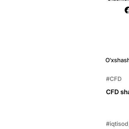
O'xshash
#CFD
CFD sha
#iqtisod