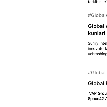
tarkibini e
#Global
Global 
kunlari 
Sun’iy int
innovatorl
uchrashing
#Global
Global
VAP Group
Space42 A