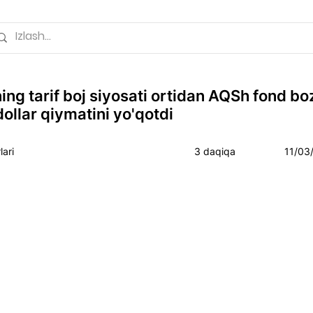
ng tarif boj siyosati ortidan AQSh fond bo
 dollar qiymatini yo'qotdi
ari
3 daqiqa
11/03/