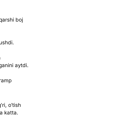
arshi boj 
ushdi.
 
anini aytdi.
Tramp 
i, o’tish 
a katta.