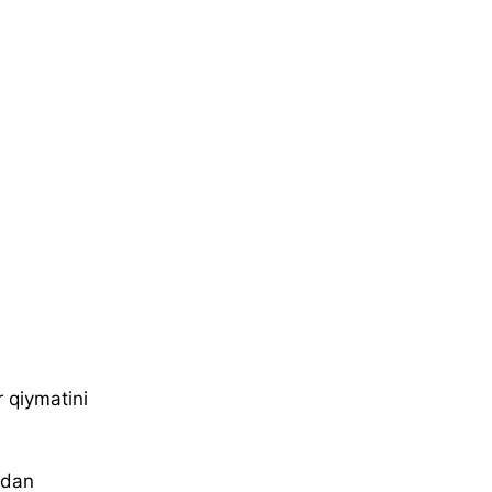
r qiymatini 
idan 