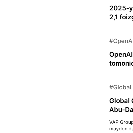
2025-yi
2,1 foiz
#OpenA
OpenAI
tomonid
#Global
Global 
Abu-Dab
VAP Group
maydonida