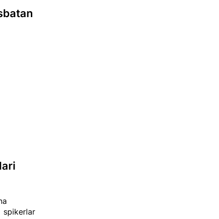
isbatan
ari
na
spikerlar