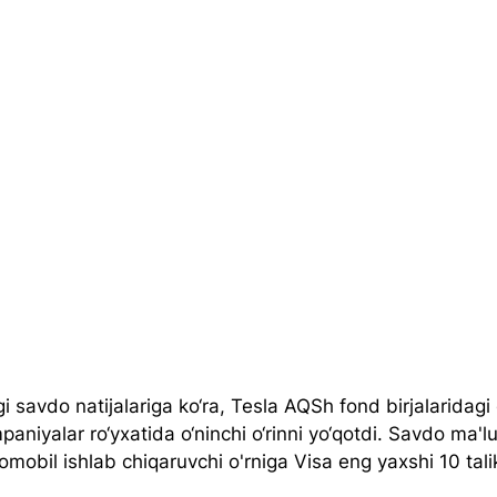
 savdo natijalariga ko‘ra, Tesla AQSh fond birjalaridagi
niyalar ro‘yxatida o‘ninchi o‘rinni yo‘qotdi. Savdo ma'l
romobil ishlab chiqaruvchi o'rniga Visa eng yaxshi 10 tali