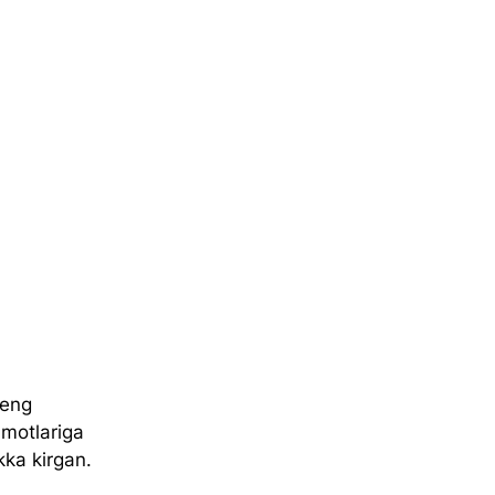
 eng 
umotlariga 
kka kirgan.