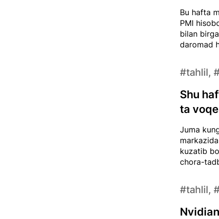
Bu hafta m
PMI hisobo
bilan birg
daromad hi
#tahlil, 
Shu haf
ta voq
Juma kungi
markazida 
kuzatib bo
chora-tadbi
#tahlil, 
Nvidian