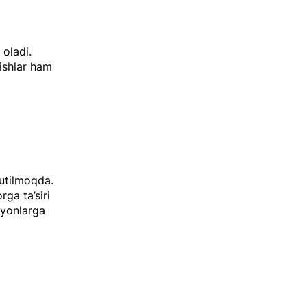
 oladi.
rishlar ham
a
kutilmoqda.
ga ta’siri
ayonlarga