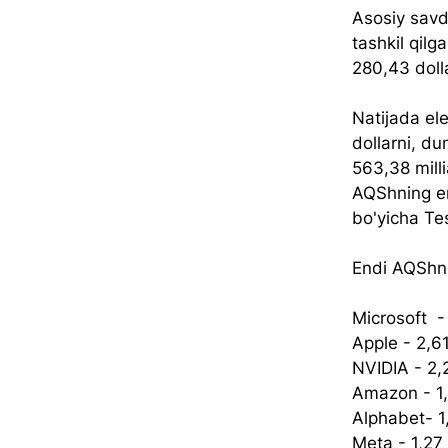
Asosiy savd
tashkil qilg
280,43 dolla
Natijada ele
dollarni, du
563,38 milli
AQShning en
bo'yicha Tes
Endi AQShni
Microsoft  - 
Apple - 2,61 
NVIDIA - 2,22
Amazon - 1,8 
Alphabet- 1,6
Meta - 1,27 t