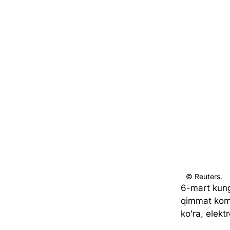
© Reuters.
6-mart kungi
qimmat kompa
ko'ra, elekt