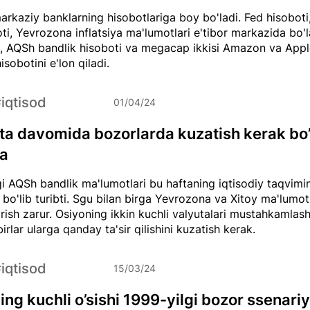
arkaziy banklarning hisobotlariga boy bo'ladi. Fed hisoboti
ti, Yevrozona inflatsiya ma'lumotlari e'tibor markazida bo'l
a, AQSh bandlik hisoboti va megacap ikkisi Amazon va Appl
sobotini e'lon qiladi.
#iqtisod
01/04/24
ta davomida bozorlarda kuzatish kerak bo
ea
 AQSh bandlik ma'lumotlari bu haftaning iqtisodiy taqvimi
bo'lib turibti. Sgu bilan birga Yevrozona va Xitoy ma'lumotl
rish zarur. Osiyoning ikkin kuchli valyutalari mustahkamlas
rlar ularga qanday ta'sir qilishini kuzatish kerak.
#iqtisod
15/03/24
ing kuchli o’sishi 1999-yilgi bozor ssenariy