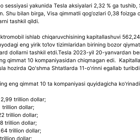
o sessiyasi yakunida Tesla aksiyalari 2,32 % ga tushib, 
an. Shu bilan birga, Visa qimmatli qog‘ozlari 0,38 foizga 
rni tashkil qildi.
ktromobil ishlab chiqaruvchisining kapitallashuvi 562,24 
nyodagi eng yirik to‘lov tizimlaridan birining bozor qiymat
ard dollarni tashkil etdi.Tesla 2023-yil 20-yanvardan ber
g qimmat 10 kompaniyasidan chiqmagan edi.  Kapitall
la hozirda Qo'shma Shtatlarda 11-o'rinni egallab turibdi
ng eng qimmat 10 ta kompaniyasi quyidagicha ko'rinadi
2,99 trillion dollar;
trillion dollar;
 trillion dollar;
trillion dollar;
4 trillion dollar;
rillion dollar;