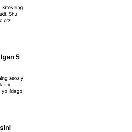
, Xitoyning
adi. Shu
e o'z
’lgan 5
ning asosiy
arini
h yo'lidago
sini