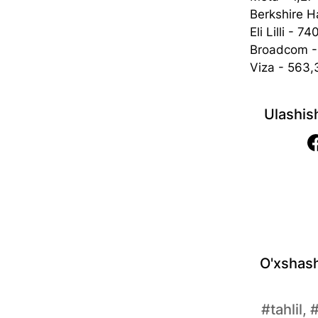
Berkshire H
Eli Lilli - 74
Broadcom - 
Viza - 563,3
Ulashis
O'xshash
#tahlil, 