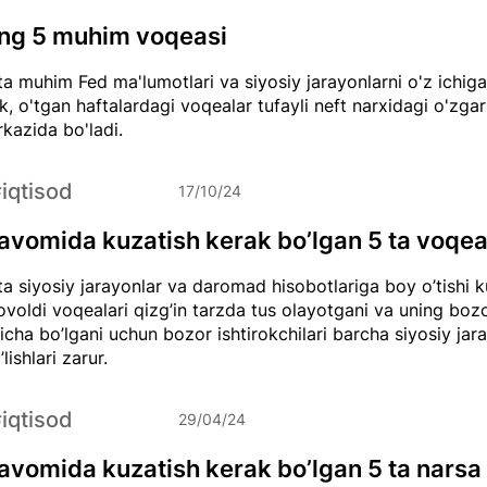
ing 5 muhim voqeasi
a muhim Fed ma'lumotlari va siyosiy jarayonlarni o'z ichiga
, o'tgan haftalardagi voqealar tufayli neft narxidagi o'zga
rkazida bo'ladi.
#iqtisod
17/10/24
avomida kuzatish kerak bo’lgan 5 ta voqe
a siyosiy jarayonlar va daromad hisobotlariga boy o’tishi 
voldi voqealari qizg’in tarzda tus olayotgani va uning bozor
icha bo’lgani uchun bozor ishtirokchilari barcha siyosiy jar
’lishlari zarur.
#iqtisod
29/04/24
avomida kuzatish kerak bo’lgan 5 ta narsa