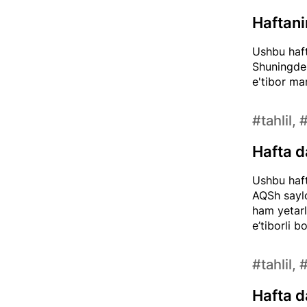
Haftan
Ushbu haft
Shuningdek
e'tibor ma
#tahlil, 
Hafta d
Ushbu haft
AQSh saylo
ham yetarl
e’tiborli bo
#tahlil, 
Hafta d