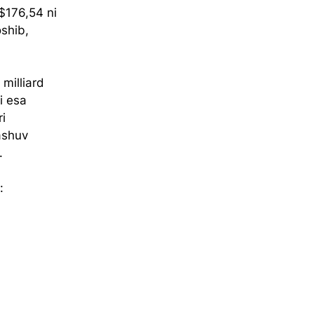
$176,54 ni 
oshib, 
milliard 
i esa 
i 
ashuv 
.
: