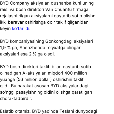
BYD Company aksiyalari dushanba kuni uning 
raisi va bosh direktori Van Chuanfu firmaga 
rejalashtirilgan aksiyalarni qaytarib sotib olishni 
ikki baravar oshirishga doir taklif qilganidan 
keyin 
ko'tarildi.
BYD kompaniyasining Gonkongdagi aksiyalari 
1,9 % ga, Shenzhenda ro'yxatga olingan 
aksiyalari esa 2 % ga o'sdi.
BYD bosh direktori taklifi bilan qaytarib sotib 
olinadigan A-aksiyalari miqdori 400 million 
yuanga (56 million dollar) oshirishni taklif 
qildi. Bu harakat asosan BYD aksiyalaridagi 
so'nggi pasayishning oldini olishga qaratilgan 
chora-tadbirdir.
Eslatib o’tamiz, BYD yaqinda Teslani dunyodagi 