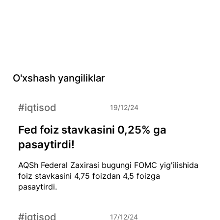
O'xshash yangiliklar
#iqtisod
19/12/24
Fed foiz stavkasini 0,25% ga
pasaytirdi!
AQSh Federal Zaxirasi bugungi FOMC yig'ilishida
foiz stavkasini 4,75 foizdan 4,5 foizga
pasaytirdi.
#iqtisod
17/12/24