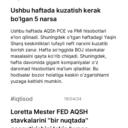
Ushbu haftada kuzatish kerak
bo’lgan 5 narsa
Ushbu haftada AQSh PCE va PMI hisobotlari
e'lon qilinadi. Shuningdek o'tgan haftadagi Yaqin
Sharq keskinliklari tufayli neft narxini kuzatib
borish zarur. Hafta so'nggida BOJ stavkalar
masalasini qayta ko'rib chiqadi. Shuningdek,
hafta davomida gigant kompaniyalar o'z
daromad hisobotlani ma'lum qiladilar. Bu
hodisalar bozor holatiga keskin o'zgarishlarni
yuzaga keltishi mumkin.
#iqtisod
18/04/24
Loretta Mester FED AQSH
stavkalarini ''bir nuqtada''