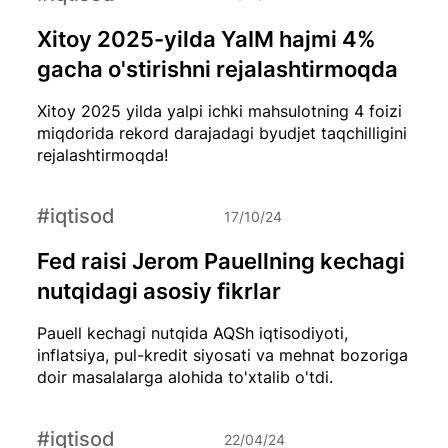
Xitoy 2025-yilda YaIM hajmi 4%
gacha o'stirishni rejalashtirmoqda
Xitoy 2025 yilda yalpi ichki mahsulotning 4 foizi
miqdorida rekord darajadagi byudjet taqchilligini
rejalashtirmoqda!
#iqtisod
17/10/24
Fed raisi Jerom Pauellning kechagi
nutqidagi asosiy fikrlar
Pauell kechagi nutqida AQSh iqtisodiyoti,
inflatsiya, pul-kredit siyosati va mehnat bozoriga
doir masalalarga alohida to'xtalib o'tdi.
#iqtisod
22/04/24