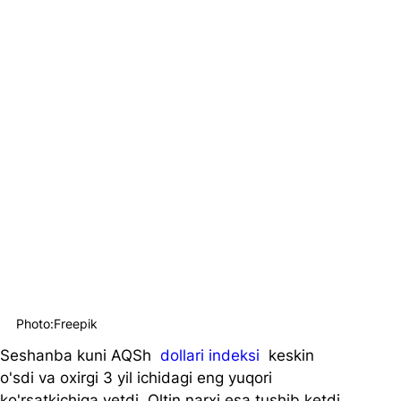
Photo:Freepik
Seshanba kuni AQSh  
dollari indeksi
  keskin 
o'sdi va oxirgi 3 yil ichidagi eng yuqori 
ko'rsatkichiga yetdi. Oltin narxi esa tushib ketdi.