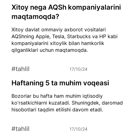
Xitoy nega AQSh kompaniyalarini
maqtamoqda?
Xitoy davlat ommaviy axborot vositalari
AQShning Apple, Tesla, Starbucks va HP kabi
kompaniyalarini xitoylik bilan hamkorlik
qilganliklari uchun maqtamoqda.
#tahlil
17/10/24
Haftaning 5 ta muhim voqeasi
Bozorlar bu hafta ham muhim iqtisodiy
ko'rsatkichlarni kuzatadi. Shuningdek, daromad
hisobotlari taqdim etilishi davom etadi.
#tahlil
17/10/24