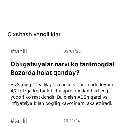
O'xshash yangiliklar
#tahlil
08/01/25
Obligatsiyalar narxi ko'tarilmoqda!
Bozorda holat qanday?
AQShning 10 yillik g'aznachilik daromadi deyarli
4,7 foizga ko'tarildi , bu aprel oyidan beri eng
yuqori ko'rsatkichdir. Bu o'sish AQSh qarzi va
inflyatsiya bilan bog'liq xavotirlarni aks ettiradi.
#tahlil
28/11/24