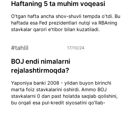
Haftaning 5 ta muhim voqeasi
O'tgan hafta ancha shov-shuvli tempda o'tdi. Bu
haftada esa Fed prezidentlari nutqi va RBAning
stavkalar qarori e'tibor bilan kuzatiladi.
#tahlil
17/10/24
BOJ endi nimalarni
rejalashtirmoqda?
Yaponiya banki 2008 - yildan buyon birinchi
marta foiz stavkalarini oshirdi. Ammo BOJ
stavkalarni 0 dan past holatda saqlab qolishini,
bu orqali esa pul-kredit siyosatini qo’llab-
quvvatlashini bildirdi.
#tahlil
17/10/24