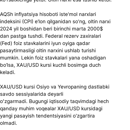
AQSh inflyatsiya hisoboti iste'mol narxlari 
indeksini (CPI) e’lon qilganidan so'ng, oltin narxi 
2024 yil boshidan beri birinchi marta 2000$ 
dan pastga tushdi. Federal rezerv zaxiralari 
(Fed) foiz stavkalarini iyun oyiga qadar 
pasaytirmasligi oltin narxini ushlab turishi 
mumkin. Lekin foiz stavkalari yana oshadigan 
bo’lsa, XAU/USD kursi kuchli bosimga duch 
keladi.
XAU/USD kursi Osiyo va Yevropaning dastlabki 
savdo sessiyalarida deyarli 
oʻzgarmadi. Bugungi iqtisodiy taqvimdagi hech 
qanday muhim voqealar XAU/USD kursidagi 
yangi pasayish tendentsiyasini o'zgartira 
olmadi.