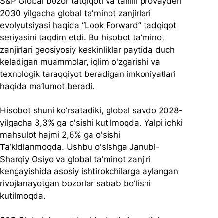
S&P Global bozor tatqiqoti va tahlili provayderi 
2030 yilgacha global taʼminot zanjirlari 
evolyutsiyasi haqida “Look Forward” tadqiqot 
seriyasini taqdim etdi. Bu hisobot taʼminot 
zanjirlari geosiyosiy keskinliklar paytida duch 
keladigan muammolar, iqlim o'zgarishi va 
texnologik taraqqiyot beradigan imkoniyatlari 
haqida ma’lumot beradi.
Hisobot shuni ko'rsatadiki, global savdo 2028-
yilgacha 3,3% ga o'sishi kutilmoqda. Yalpi ichki 
mahsulot hajmi 2,6% ga o'sishi 
Ta’kidlanmoqda. Ushbu o'sishga Janubi-
Sharqiy Osiyo va global ta'minot zanjiri 
kengayishida asosiy ishtirokchilarga aylangan 
rivojlanayotgan bozorlar sabab bo'lishi 
kutilmoqda.