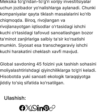
Meksika to'g'ridan-to'g'ri xorijiy investitsiyalar 
uchun jozibador yo'nalishlarga aylanadi. Chunki 
kompaniyalar qayta tiklash masalalarini ko'rib 
chiqmoqda. Biroq, rivojlangan va 
rivojlanayotgan iqtisodlar o'rtasidagi ishchi 
kuchi o’rtasidagi tafovud sanoatlashgan bozor 
ta'minot zanjirlariga salbiy ta'sir ko'rsatishi 
mumkin. Siyosat esa transchegaraviy ishchi 
kuchi harakatini cheklash xavfi mavjud.
Global savdoning 45 foizini yuk tashish sohasini 
moliyalashtirishdagi qiyinchiliklarga to’g’ri keladi. 
Hisobotda yuki sanoati ekologik taraqqiyotga 
jiddiy to'siq sifatida ko'rsatilgan.
Ulashish: