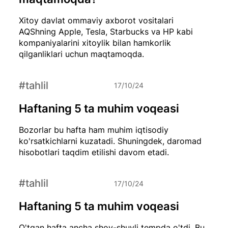
Xitoy davlat ommaviy axborot vositalari
AQShning Apple, Tesla, Starbucks va HP kabi
kompaniyalarini xitoylik bilan hamkorlik
qilganliklari uchun maqtamoqda.
#tahlil
17/10/24
Haftaning 5 ta muhim voqeasi
Bozorlar bu hafta ham muhim iqtisodiy
ko'rsatkichlarni kuzatadi. Shuningdek, daromad
hisobotlari taqdim etilishi davom etadi.
#tahlil
17/10/24
Haftaning 5 ta muhim voqeasi
O'tgan hafta ancha shov-shuvli tempda o'tdi. Bu