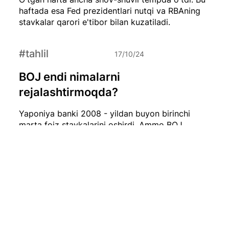
haftada esa Fed prezidentlari nutqi va RBAning
stavkalar qarori e'tibor bilan kuzatiladi.
#tahlil
17/10/24
BOJ endi nimalarni
rejalashtirmoqda?
Yaponiya banki 2008 - yildan buyon birinchi
marta foiz stavkalarini oshirdi. Ammo BOJ
stavkalarni 0 dan past holatda saqlab qolishini,
bu orqali esa pul-kredit siyosatini qo’llab-
quvvatlashini bildirdi.
#tahlil
17/10/24
Xitoy iqtisodiy salomatligini
tiklashi lozim, yoqsa…