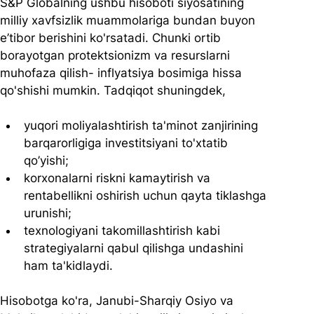
S&P Globalning ushbu hisoboti siyosatining 
milliy xavfsizlik muammolariga bundan buyon 
e’tibor berishini ko'rsatadi. Chunki ortib 
borayotgan protektsionizm va resurslarni 
muhofaza qilish- inflyatsiya bosimiga hissa 
qo'shishi mumkin. Tadqiqot shuningdek,
yuqori moliyalashtirish ta'minot zanjirining 
barqarorligiga investitsiyani to'xtatib 
qo’yishi;
korxonalarni riskni kamaytirish va 
rentabellikni oshirish uchun qayta tiklashga 
urunishi;
texnologiyani takomillashtirish kabi 
strategiyalarni qabul qilishga undashini 
ham ta'kidlaydi.
Hisobotga ko'ra, Janubi-Sharqiy Osiyo va 