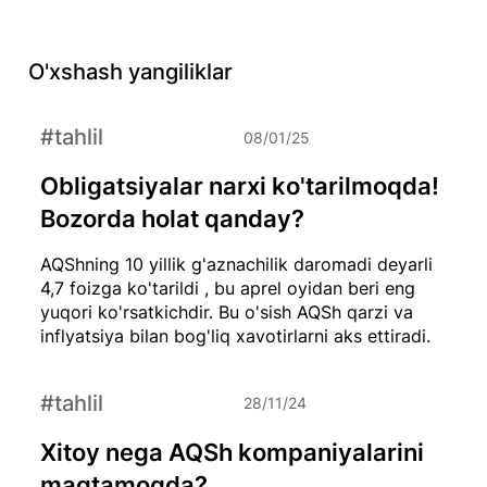
O'xshash yangiliklar
#tahlil
08/01/25
Obligatsiyalar narxi ko'tarilmoqda!
Bozorda holat qanday?
AQShning 10 yillik g'aznachilik daromadi deyarli
4,7 foizga ko'tarildi , bu aprel oyidan beri eng
yuqori ko'rsatkichdir. Bu o'sish AQSh qarzi va
inflyatsiya bilan bog'liq xavotirlarni aks ettiradi.
#tahlil
28/11/24
Xitoy nega AQSh kompaniyalarini
maqtamoqda?