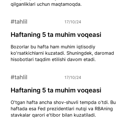
qilganliklari uchun maqtamoqda.
#tahlil
17/10/24
Haftaning 5 ta muhim voqeasi
Bozorlar bu hafta ham muhim iqtisodiy
ko'rsatkichlarni kuzatadi. Shuningdek, daromad
hisobotlari taqdim etilishi davom etadi.
#tahlil
17/10/24
Haftaning 5 ta muhim voqeasi
O'tgan hafta ancha shov-shuvli tempda o'tdi. Bu
haftada esa Fed prezidentlari nutqi va RBAning
stavkalar qarori e'tibor bilan kuzatiladi.