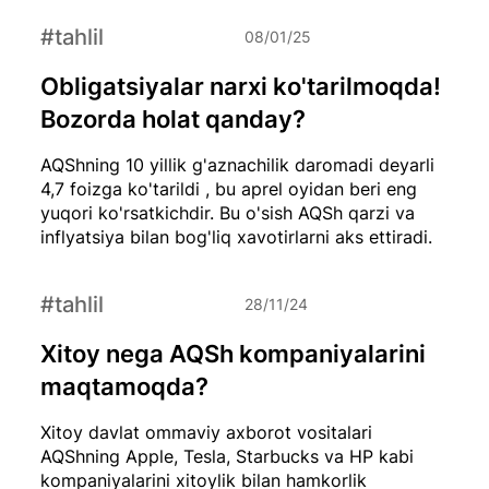
#tahlil
08/01/25
Obligatsiyalar narxi ko'tarilmoqda!
Bozorda holat qanday?
AQShning 10 yillik g'aznachilik daromadi deyarli
4,7 foizga ko'tarildi , bu aprel oyidan beri eng
yuqori ko'rsatkichdir. Bu o'sish AQSh qarzi va
inflyatsiya bilan bog'liq xavotirlarni aks ettiradi.
#tahlil
28/11/24
Xitoy nega AQSh kompaniyalarini
maqtamoqda?
Xitoy davlat ommaviy axborot vositalari
AQShning Apple, Tesla, Starbucks va HP kabi
kompaniyalarini xitoylik bilan hamkorlik