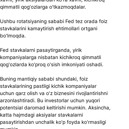
qimmatli qog'ozlarga o'tkazmoqdalar.
Ushbu rotatsiyaning sababi Fed tez orada foiz 
stavkalarini kamaytirish ehtimollari ortgani 
bo'lmoqda.
Fed stavkalarni pasaytirganda, yirik 
kompaniyalarga nisbatan kichikroq qimmatli 
qog'ozlarda ko'proq o'sish imkoniyati oshadi.
Buning mantiqiy sababi shundaki, foiz 
stavkalarining pastligi kichik kompaniyalar 
uchun qarz olish va o'z biznesini rivojlantirishni 
arzonlashtiradi. Bu investorlar uchun yuqori 
potentsial daromad keltirishi mumkin. Aksincha, 
katta hajmdagi aksiyalar stavkalarni 
pasaytirishdan unchalik ko'p foyda ko'rmasligi 