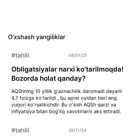
O'xshash yangiliklar
#tahlil
08/01/25
Obligatsiyalar narxi ko'tarilmoqda!
Bozorda holat qanday?
AQShning 10 yillik g'aznachilik daromadi deyarli
4,7 foizga ko'tarildi , bu aprel oyidan beri eng
yuqori ko'rsatkichdir. Bu o'sish AQSh qarzi va
inflyatsiya bilan bog'liq xavotirlarni aks ettiradi.
#tahlil
28/11/24