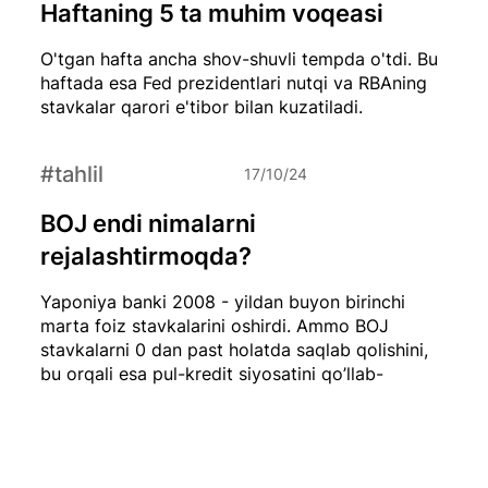
Haftaning 5 ta muhim voqeasi
O'tgan hafta ancha shov-shuvli tempda o'tdi. Bu
haftada esa Fed prezidentlari nutqi va RBAning
stavkalar qarori e'tibor bilan kuzatiladi.
#tahlil
17/10/24
BOJ endi nimalarni
rejalashtirmoqda?
Yaponiya banki 2008 - yildan buyon birinchi
marta foiz stavkalarini oshirdi. Ammo BOJ
stavkalarni 0 dan past holatda saqlab qolishini,
bu orqali esa pul-kredit siyosatini qo’llab-
quvvatlashini bildirdi.
#tahlil
17/10/24