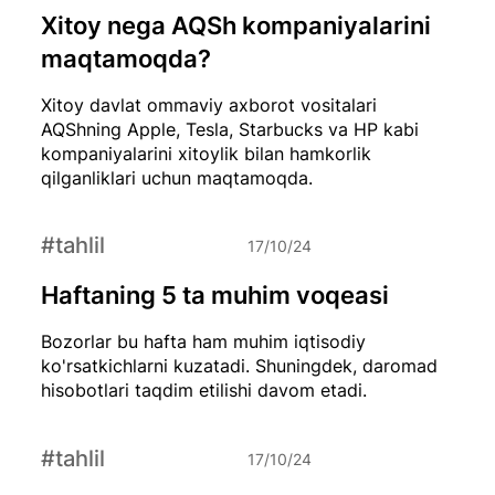
Xitoy nega AQSh kompaniyalarini
maqtamoqda?
Xitoy davlat ommaviy axborot vositalari
AQShning Apple, Tesla, Starbucks va HP kabi
kompaniyalarini xitoylik bilan hamkorlik
qilganliklari uchun maqtamoqda.
#tahlil
17/10/24
Haftaning 5 ta muhim voqeasi
Bozorlar bu hafta ham muhim iqtisodiy
ko'rsatkichlarni kuzatadi. Shuningdek, daromad
hisobotlari taqdim etilishi davom etadi.
#tahlil
17/10/24