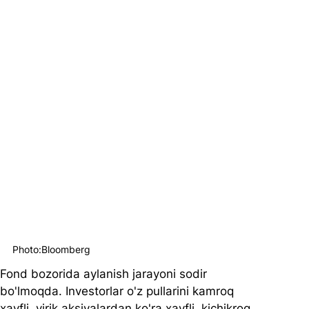
Photo:Bloomberg
Fond bozorida aylanish jarayoni sodir 
bo'lmoqda. Investorlar o'z pullarini kamroq 
xavfli, yirik aksiyalardan ko'ra xavfli, kichikroq 