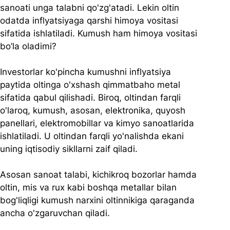
sanoati unga talabni qo'zg'atadi. Lekin oltin 
odatda inflyatsiyaga qarshi himoya vositasi 
sifatida ishlatiladi. Kumush ham himoya vositasi 
bo’la oladimi?
Investorlar ko'pincha kumushni inflyatsiya 
paytida oltinga o'xshash qimmatbaho metal 
sifatida qabul qilishadi. Biroq, oltindan farqli 
o'laroq, kumush, asosan, elektronika, quyosh 
panellari, elektromobillar va kimyo sanoatlarida 
ishlatiladi. U oltindan farqli yo'nalishda ekani 
uning iqtisodiy sikllarni zaif qiladi.
Asosan sanoat talabi, kichikroq bozorlar hamda 
oltin, mis va rux kabi boshqa metallar bilan 
bog'liqligi kumush narxini oltinnikiga qaraganda 
ancha o'zgaruvchan qiladi.