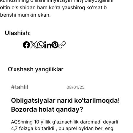
kumushning o'sishi inflyatsiyani avj olayotganini 
oltin o'sishidan ham ko'ra yaxshiroq ko'rsatib 
berishi mumkin ekan.
Ulashish:
O'xshash yangiliklar
#tahlil
08/01/25
Obligatsiyalar narxi ko'tarilmoqda!
Bozorda holat qanday?
AQShning 10 yillik g'aznachilik daromadi deyarli
4,7 foizga ko'tarildi , bu aprel oyidan beri eng