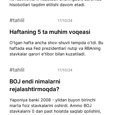
hisobotlari taqdim etilishi davom etadi.
#tahlil
17/10/24
Haftaning 5 ta muhim voqeasi
O'tgan hafta ancha shov-shuvli tempda o'tdi. Bu
haftada esa Fed prezidentlari nutqi va RBAning
stavkalar qarori e'tibor bilan kuzatiladi.
#tahlil
17/10/24
BOJ endi nimalarni
rejalashtirmoqda?
Yaponiya banki 2008 - yildan buyon birinchi
marta foiz stavkalarini oshirdi. Ammo BOJ
stavkalarni 0 dan past holatda saqlab qolishini,