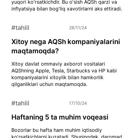
yuqori ko'rsatkichdir. Bu o'sish AQSh qarzi va
inflyatsiya bilan bog'liq xavotirlarni aks ettiradi.
#tahlil
28/11/24
Xitoy nega AQSh kompaniyalarini
maqtamoqda?
Xitoy davlat ommaviy axborot vositalari
AQShning Apple, Tesla, Starbucks va HP kabi
kompaniyalarini xitoylik bilan hamkorlik
qilganliklari uchun maqtamoqda.
#tahlil
17/10/24
Haftaning 5 ta muhim voqeasi
Bozorlar bu hafta ham muhim iqtisodiy
ko'rsatkichlarni kuzatadi. Shuningdek, daromad