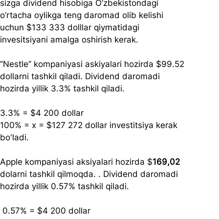
sizga dividend hisobiga O’zbekistondagi 
o’rtacha oylikga teng daromad olib kelishi 
uchun $133 333 dolllar qiymatidagi 
invesitsiyani amalga oshirish kerak.
’’Nestle’’ kompaniyasi askiyalari hozirda $99.52 
dollarni tashkil qiladi. Dividend daromadi 
hozirda yillik 3.3% tashkil qiladi.
3.3% = $4 200 dollar
100% = x = $127 272 dollar investitsiya kerak 
bo'ladi.
Apple kompaniyasi aksiyalari hozirda $
169,02
dolarni tashkil qilmoqda. . Dividend daromadi 
hozirda yillik 0.57% tashkil qiladi.
 0.57% = $4 200 dollar