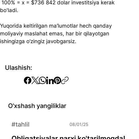
 100% = x = $736 842 dolar investitsiya kerak 
bo'ladi.
Yuqorida keltirilgan ma’lumotlar hech qanday 
moliyaviy maslahat emas, har bir qilayotgan 
ishingizga o’zingiz javobgarsiz.
Ulashish:
O'xshash yangiliklar
#tahlil
08/01/25
Obligatsiyalar narxi ko'tarilmoqda!