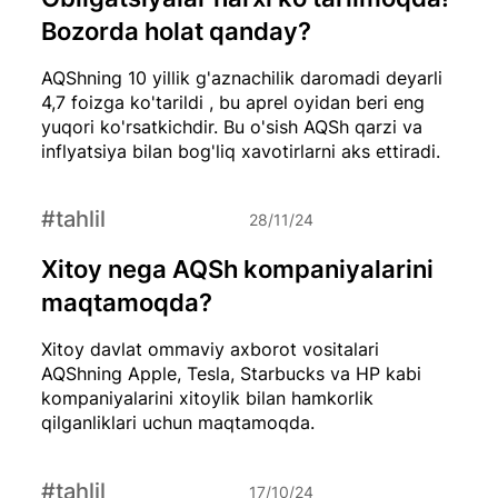
Bozorda holat qanday?
AQShning 10 yillik g'aznachilik daromadi deyarli
4,7 foizga ko'tarildi , bu aprel oyidan beri eng
yuqori ko'rsatkichdir. Bu o'sish AQSh qarzi va
inflyatsiya bilan bog'liq xavotirlarni aks ettiradi.
#tahlil
28/11/24
Xitoy nega AQSh kompaniyalarini
maqtamoqda?
Xitoy davlat ommaviy axborot vositalari
AQShning Apple, Tesla, Starbucks va HP kabi
kompaniyalarini xitoylik bilan hamkorlik
qilganliklari uchun maqtamoqda.
#tahlil
17/10/24