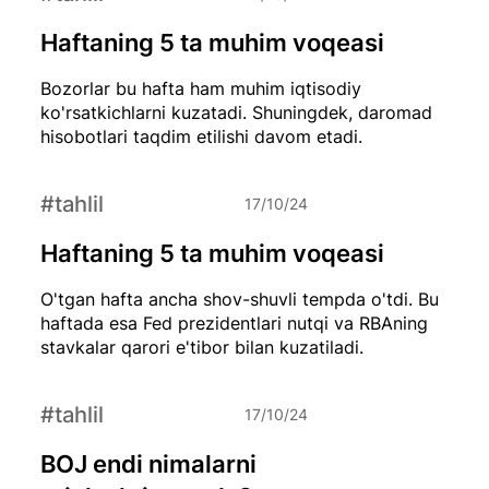
Haftaning 5 ta muhim voqeasi
Bozorlar bu hafta ham muhim iqtisodiy
ko'rsatkichlarni kuzatadi. Shuningdek, daromad
hisobotlari taqdim etilishi davom etadi.
#tahlil
17/10/24
Haftaning 5 ta muhim voqeasi
O'tgan hafta ancha shov-shuvli tempda o'tdi. Bu
haftada esa Fed prezidentlari nutqi va RBAning
stavkalar qarori e'tibor bilan kuzatiladi.
#tahlil
17/10/24
BOJ endi nimalarni