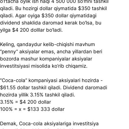
o’rtacha oylik ish haqi 4 500 000 so’mni tashkil 
qiladi. Bu hozirgi dollar qiymatida $350 tashkil 
qiladi. Agar oyiga $350 dollar qiymatidagi 
dividend shaklida daromad kerak bo’lsa, bu 
yilga $4 200 dolllar bo’ladi.
Keling, qandaydur kelib-chiqishi mavhum 
‘’penny’’ aksiyalar emas, ancha yillardan beri 
bozorda mashur kompaniyalar aksiyalar 
investitsiyasi misolida ko’rib chiqamiz.
’’Coca-cola’’ kompaniyasi aksiyalari hozirda - 
$61.55 dollar tashkil qiladi. Dividend daromadi  
hozirda yillik 3.15% tashkil qiladi.
3.15% = $4 200 dollar
100% = x = $133 333 dollar
Demak, Coca-cola aksiyalariga investitsiya 