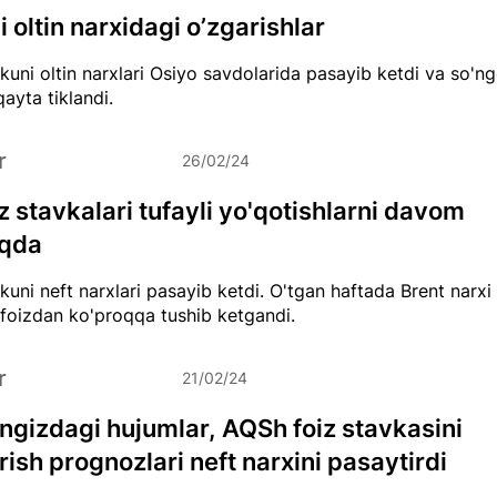
 oltin narxidagi o’zgarishlar
uni oltin narxlari Osiyo savdolarida pasayib ketdi va so'n
qayta tiklandi.
r
26/02/24
iz stavkalari tufayli yo'qotishlarni davom
oqda
uni neft narxlari pasayib ketdi. O'tgan haftada Brent narxi 
foizdan ko'proqqa tushib ketgandi.
r
21/02/24
engizdagi hujumlar, AQSh foiz stavkasini
rish prognozlari neft narxini pasaytirdi