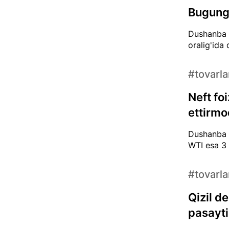
Bugungi
Dushanba k
oralig'ida
#tovarla
Neft fo
ettirm
Dushanba k
WTI esa 3 
#tovarla
Qizil d
pasayti