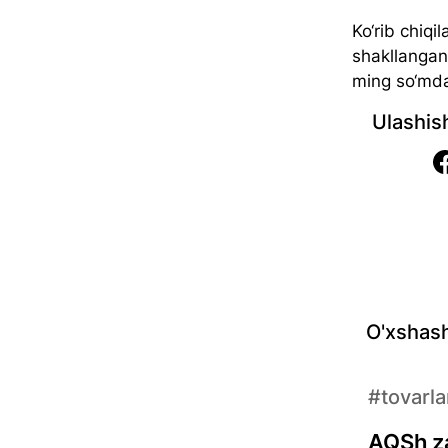
Ko‘rib chiq
shakllangan
ming so‘md
Ulashis
O'xshash
#tovarla
AQSh za