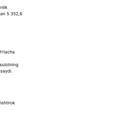
nlik 
dan 5 352,6 
 
O‘rtacha 
sulotning 
saydi.
ishtirok 