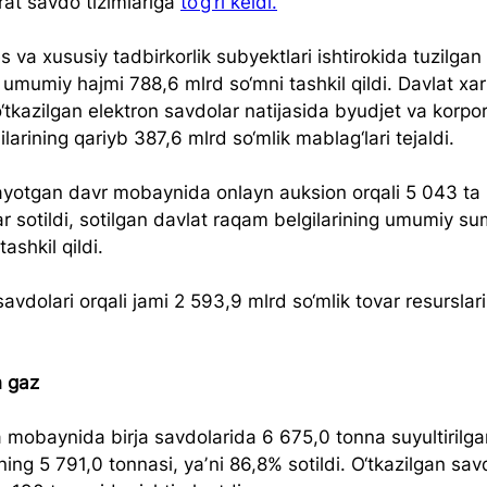
orat savdo tizimlariga 
to‘g‘ri keldi.
s va xususiy tadbirkorlik subyektlari ishtirokida tuzilgan 
 umumiy hajmi 788,6 mlrd so‘mni tashkil qildi. Davlat xari
o‘tkazilgan elektron savdolar natijasida byudjet va korpor
arining qariyb 387,6 mlrd so‘mlik mablag‘lari tejaldi.
ilayotgan davr mobaynida onlayn auksion orqali 5 043 ta 
r sotildi, sotilgan davlat raqam belgilarining umumiy s
ashkil qildi.
savdolari orqali jami 2 593,9 mlrd so‘mlik tovar resurslari 
n gaz
a mobaynida birja savdolarida 6 675,0 tonna suyultirilga
uning 5 791,0 tonnasi, yaʼni 86,8% sotildi. O‘tkazilgan sa