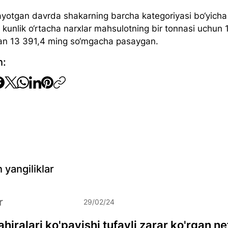
ilayotgan davrda shakarning barcha kategoriyasi bo‘yicha
 kunlik o‘rtacha narxlar mahsulotning bir tonnasi uchun 
an 13 391,4 ming so‘mgacha pasaygan.
h:
 yangiliklar
r
29/02/24
hiralari ko'payishi tufayli zarar ko'rgan ne