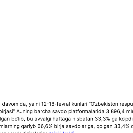
 davomida, yaʼni 12-18-fevral kunlari “O‘zbekiston respu
irjasi” AJning barcha savdo platformalarida 3 896,4 mlr
ilgan bo‘lib, bu avvalgi haftaga nisbatan 33,3% ga ko‘pd
timlarning qariyb 66,6% birja savdolariga, qolgan 33,4% 