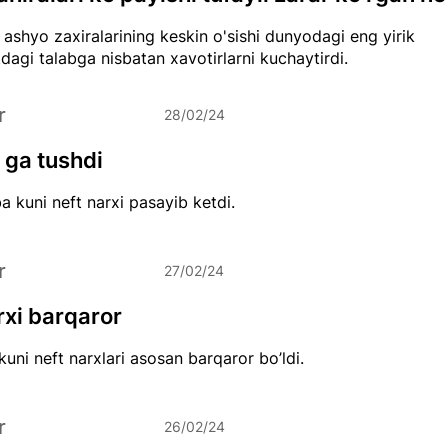
shyo zaxiralarining keskin o'sishi dunyodagi eng yirik
tdagi talabga nisbatan xavotirlarni kuchaytirdi.
r
28/02/24
 ga tushdi
 kuni neft narxi pasayib ketdi.
r
27/02/24
rxi barqaror
uni neft narxlari asosan barqaror bo’ldi.
r
26/02/24