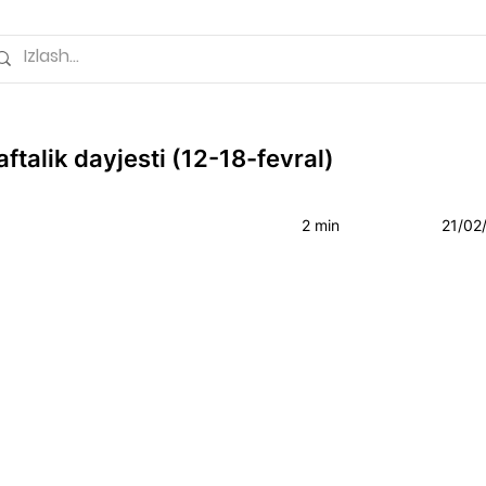
ftalik dayjesti (12-18-fevral)
2 min
21/02