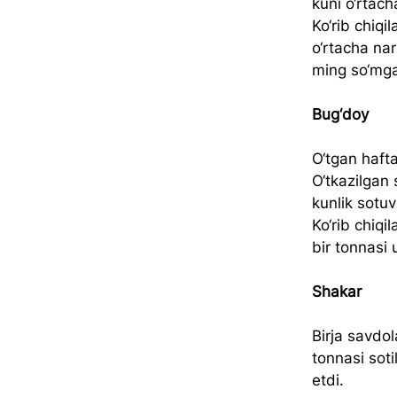
kuni o‘rtach
Ko‘rib chiqi
o‘rtacha na
ming so‘mg
Bug‘doy
O‘tgan hafta
O‘tkazilgan 
kunlik sotuv
Ko‘rib chiqi
bir tonnasi
Shakar
Birja savdol
tonnasi soti
etdi.