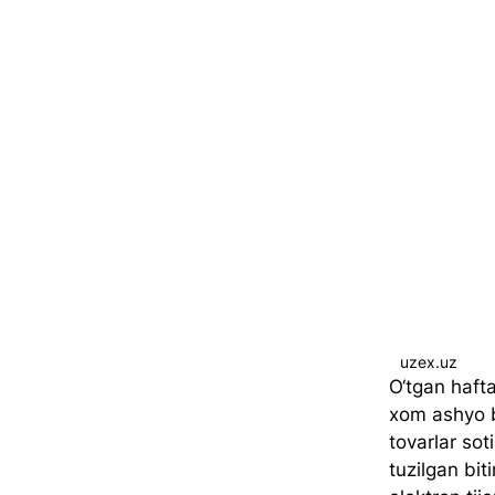
uzex.uz
O‘tgan hafta
xom ashyo b
tovarlar sot
tuzilgan bi