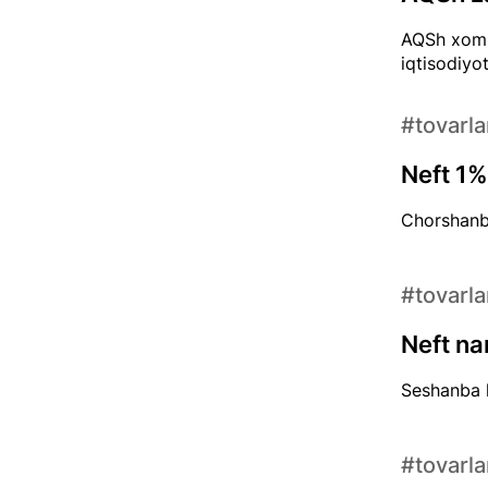
AQSh xom a
iqtisodiyo
#tovarla
Neft 1%
Chorshanba
#tovarla
Neft na
Seshanba k
#tovarla