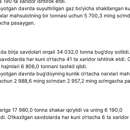
a 190 ta xaridor ishtirok etdi.
layotgan davrda suyultirilgan gaz bo‘yicha shakllangan ku
rxlar mahsulotning bir tonnasi uchun 5 700,3 ming so‘m
acha pasaygan.
da birja savdolari orqali 34 032,0 tonna bug‘doy sotildi.
savdolarda har kuni o‘rtacha 41 ta xaridor ishtirok etdi. 
 hajmlari 6 806,0 tonnani tashkil qildi.
layotgan davrda bug‘doyning kunlik o‘rtacha narxlari mah
 uchun 2 988,6 ming so‘mdan 2 957,2 ming so‘mgacha pa
ariga 17 980,0 tonna shakar qo‘yildi va uning 6 190,0 
ldi. O‘tkazilgan savdolarda har kuni o‘rtacha 6 ta xaridor 