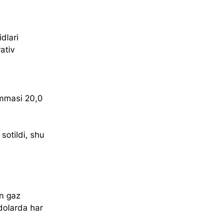
dlari 
ativ 
ummasi 20,0 
sotildi, shu 
n gaz 
vdolarda har 