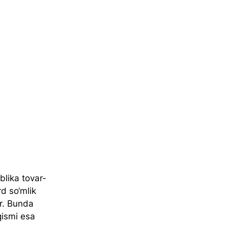
blika tovar-
d so‘mlik 
ir. Bunda 
qismi esa 