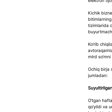
elektron tij
Kichik bizne
bitimlarning
tizimlarida 
buyurtmachil
Ko‘rib chiq
avtoraqamla
mlrd so‘mni t
Ochiq birja 
jumladan:
Suyultirilga
O‘tgan haft
qo‘yildi va 