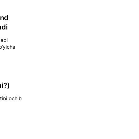
ond
adi
Dabi
o‘yicha
mi?)
tini ochib