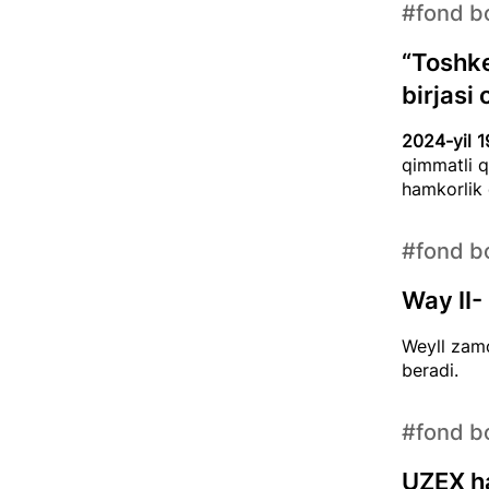
#fond bo
“Toshke
birjasi
2024-yil 1
qimmatli q
hamkorlik 
#fond bo
Way II-
Weyll zamo
beradi.
#fond bo
UZEX ha