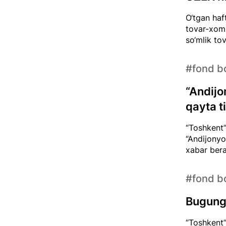
O‘tgan haf
tovar-xom 
so‘mlik to
#fond bo
“Andijo
qayta t
“Toshkent”
“Andijonyo
xabar bera
#fond bo
Bugungi
“Toshkent”