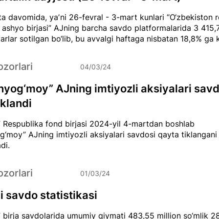
ta davomida, yaʼni 26-fevral - 3-mart kunlari “O‘zbekiston 
ashyo birjasi” AJning barcha savdo platformalarida 3 415,
varlar sotilgan bo‘lib, bu avvalgi haftaga nisbatan 18,8% ga k
zorlari
04/03/24
nyog‘moy” AJning imtiyozli aksiyalari savd
iklandi
 Respublika fond birjasi 2024-yil 4-martdan boshlab
g‘moy” AJning imtiyozli aksiyalari savdosi qayta tiklangani
di.
zorlari
01/03/24
 savdo statistikasi
 birja savdolarida umumiy qiymati 483,55 million so‘mlik 2