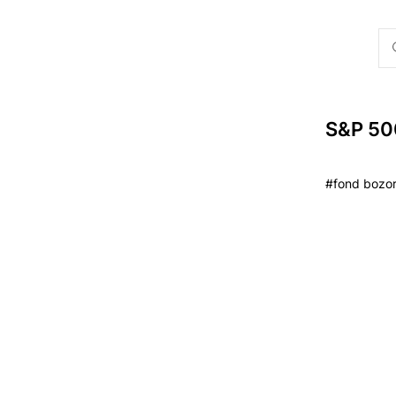
S&P 500
#fond bozorl