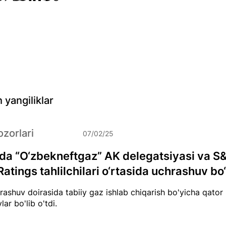
 yangiliklar
zorlari
07/02/25
a “O‘zbekneftgaz” AK delegatsiyasi va S
atings tahlilchilari o‘rtasida uchrashuv bo‘l
ashuv doirasida tabiiy gaz ishlab chiqarish bo'yicha qat
lar bo'lib o'tdi.