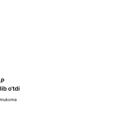
&P
ib o‘tdi
or mukoma