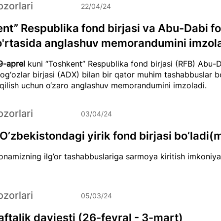
zorlari
22/04/24
nt” Respublika fond birjasi va Abu-Dabi f
 o'rtasida anglashuv memorandumini imzol
9-aprel
kuni “Toshkent” Respublika fond birjasi (RFB) Abu-
og‘ozlar birjasi (ADX) bilan bir qator muhim tashabbuslar b
qilish uchun o‘zaro anglashuv memorandumini imzoladi.
zorlari
03/04/24
 O’zbekistondagi yirik fond birjasi bo’ladi(
namizning ilg’or tashabbuslariga sarmoya kiritish imkoniya
zorlari
05/03/24
ftalik dayjesti (26-fevral - 3-mart)