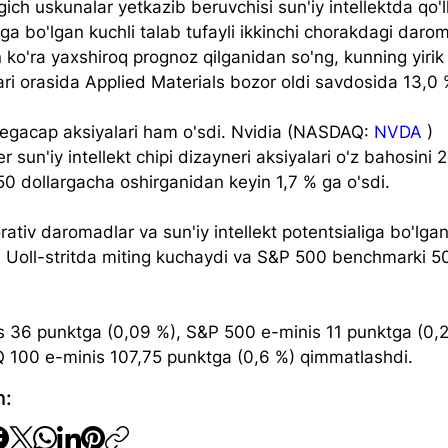
ich uskunalar yetkazib beruvchisi sun'iy intellektda qo'l
arga bo'lgan kuchli talab tufayli ikkinchi chorakdagi daro
 ko'ra yaxshiroq prognoz qilganidan so'ng, kunning yirik
ri orasida Applied Materials bozor oldi savdosida 13,0 
egacap aksiyalari ham o'sdi. Nvidia (NASDAQ: 
NVDA
 ) 
sun'iy intellekt chipi dizayneri aksiyalari o'z bahosini 
50 dollargacha oshirganidan keyin 1,7 % ga o'sdi.
rativ daromadlar va sun'iy intellekt potentsialiga bo'lgan
yil Uoll-stritda miting kuchaydi va S&P 500 benchmarki 5
 36 punktga (0,09 %), S&P 500 e-minis 11 punktga (0,2
100 e-minis 107,75 punktga (0,6 %) qimmatlashdi.
h: