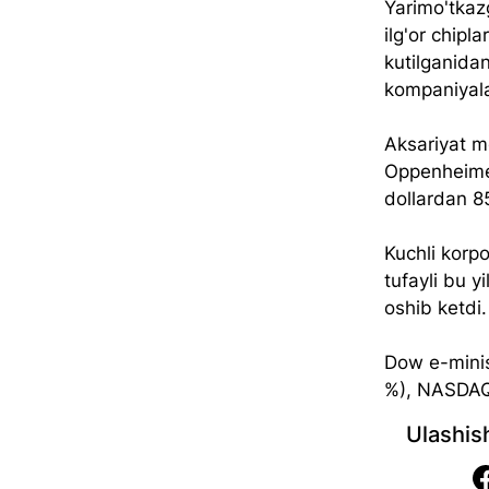
Yarimo'tkazg
ilg'or chipl
kutilganidan
kompaniyala
Aksariyat m
Oppenheimer 
dollardan 8
Kuchli korpo
tufayli bu 
oshib ketdi.
Dow e-minis
%), NASDAQ 
Ulashis