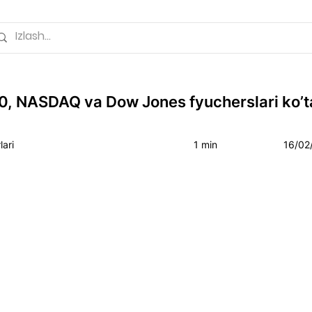
, NASDAQ va Dow Jones fyucherslari ko’ta
ari
1 min
16/02