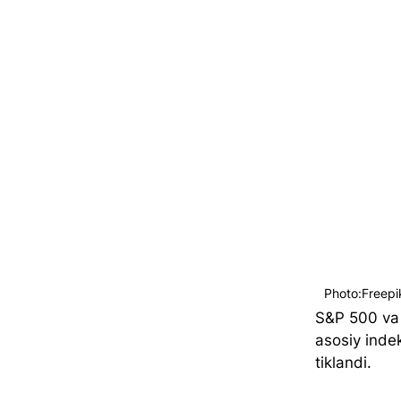
Photo:Freepi
S&P 500 va N
asosiy indek
tiklandi.