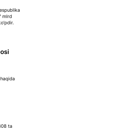
respublika
7 mlrd
o‘pdir.
osi
 haqida
808 ta