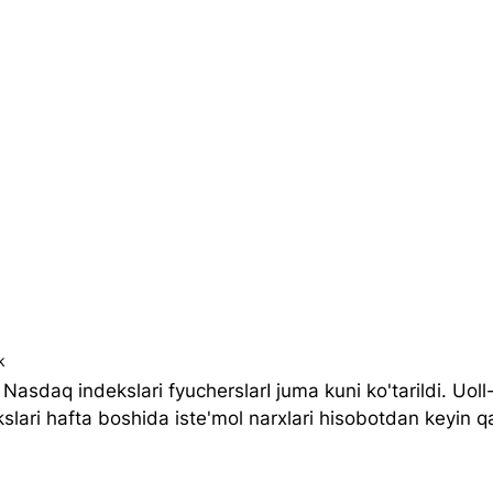
k
asdaq indekslari fyucherslarI juma kuni ko'tarildi. Uoll-
slari hafta boshida iste'mol narxlari hisobotdan keyin q