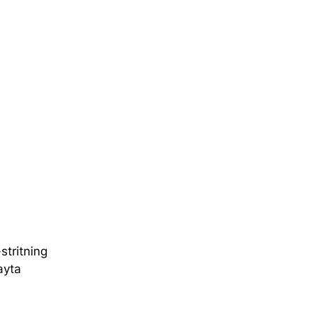
stritning 
ayta 