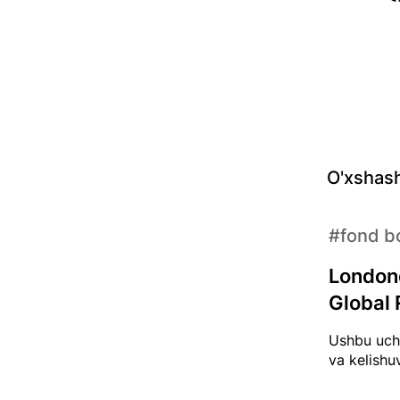
O'xshash
#fond bo
Londond
Global R
Ushbu uchr
va kelishuv