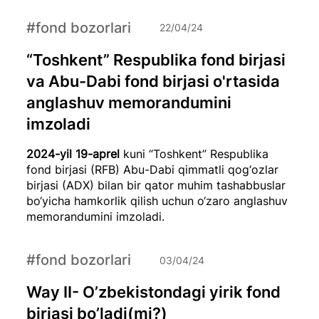
#fond bozorlari
22/04/24
“Toshkent” Respublika fond birjasi
va Abu-Dabi fond birjasi o'rtasida
anglashuv memorandumini
imzoladi
2024-yil 19-aprel
kuni “Toshkent” Respublika
fond birjasi (RFB) Abu-Dabi qimmatli qog‘ozlar
birjasi (ADX) bilan bir qator muhim tashabbuslar
bo‘yicha hamkorlik qilish uchun o‘zaro anglashuv
memorandumini imzoladi.
#fond bozorlari
03/04/24
Way II- O’zbekistondagi yirik fond
birjasi bo’ladi(mi?)