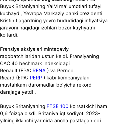
Buyuk Britaniyaning YaIM ma'lumotlari tufayli 
kuchaydi, Yevropa Markaziy banki prezidenti 
Kristin Lagardning yevro hududidagi inflyatsiya 
jarayoni haqidagi izohlari bozor kayfiyatni 
ko'tardi.
Fransiya aksiyalari mintaqaviy 
raqobatchilaridan ustun keldi. Fransiyaning 
CAC 40 bechmark indeksidagi 
Renault (EPA: 
RENA
 ) va Pernod 
Ricard (EPA: 
PERP
 ) kabi kompaniyalari 
mustahkam daromadlar bo'yicha rekord 
darajaga yetdi .
Buyuk Britaniyaning 
FTSE 100
 ko'rsatkichi ham 
0,6 foizga o'sdi. Britaniya iqtisodiyoti 2023-
yilning ikkinchi yarmida ancha pastlagan edi.