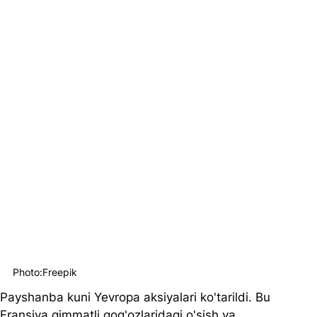
Photo:Freepik
Payshanba kuni Yevropa aksiyalari ko'tarildi. Bu 
Fransiya qimmatli qog'ozlaridagi o'sish va 