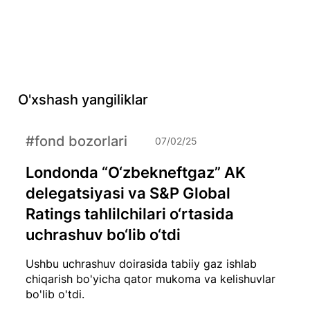
O'xshash yangiliklar
#fond bozorlari
07/02/25
Londonda “O‘zbekneftgaz” AK
delegatsiyasi va S&P Global
Ratings tahlilchilari o‘rtasida
uchrashuv bo‘lib o‘tdi
Ushbu uchrashuv doirasida tabiiy gaz ishlab
chiqarish bo'yicha qator mukoma va kelishuvlar
bo'lib o'tdi.