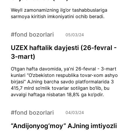
Weyll zamonamizning ilg’or tashabbuslariga
sarmoya kiritish imkoniyatini ochib beradi.
#fond bozorlari
05/03/24
UZEX haftalik dayjesti (26-fevral -
3-mart)
O‘tgan hafta davomida, yaʼni 26-fevral - 3-mart
kunlari “O‘zbekiston respublika tovar-xom ashyo
birjasi” AJning barcha savdo platformalarida 3
415,7 mlrd so‘mlik tovarlar sotilgan bo‘lib, bu
avvalgi haftaga nisbatan 18,8% ga ko‘pdir.
#fond bozorlari
04/03/24
“Andijonyog‘moy” AJning imtiyozli