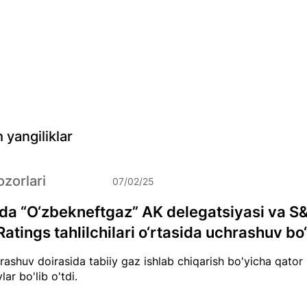
 yangiliklar
zorlari
07/02/25
a “O‘zbekneftgaz” AK delegatsiyasi va S
atings tahlilchilari o‘rtasida uchrashuv bo‘l
ashuv doirasida tabiiy gaz ishlab chiqarish bo'yicha qat
lar bo'lib o'tdi.