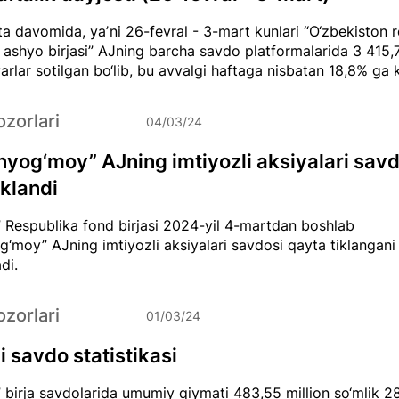
ta davomida, yaʼni 26-fevral - 3-mart kunlari “O‘zbekiston 
ashyo birjasi” AJning barcha savdo platformalarida 3 415,
varlar sotilgan bo‘lib, bu avvalgi haftaga nisbatan 18,8% ga k
zorlari
04/03/24
nyog‘moy” AJning imtiyozli aksiyalari savd
iklandi
 Respublika fond birjasi 2024-yil 4-martdan boshlab
g‘moy” AJning imtiyozli aksiyalari savdosi qayta tiklangani
di.
zorlari
01/03/24
 savdo statistikasi
 birja savdolarida umumiy qiymati 483,55 million so‘mlik 2