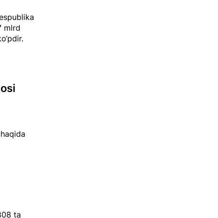
respublika
7 mlrd
o‘pdir.
osi
 haqida
808 ta