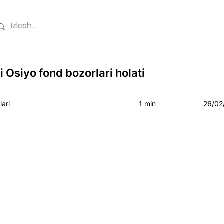
 Osiyo fond bozorlari holati
ari
1 min
26/02