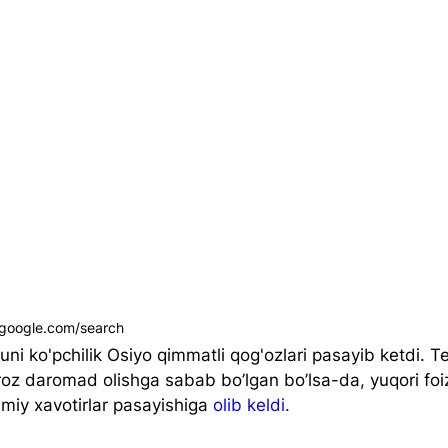
.google.com/search
ni ko'pchilik Osiyo qimmatli qog'ozlari pasayib ketdi. T
roz daromad olishga sabab bo’lgan bo’lsa-da, yuqori foiz
miy xavotirlar pasayishiga 
olib keldi.