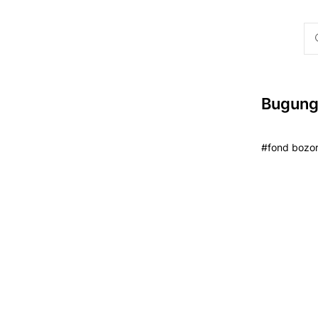
Bugungi
#fond bozorl