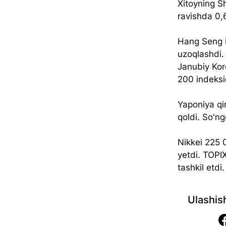
Xitoyning S
ravishda 0,
Hang Seng i
uzoqlashdi.
Janubiy Kor
200 indeksi
Yaponiya qi
qoldi. So'ng
Nikkei 225 
yetdi. TOPI
tashkil etdi.
Ulashis