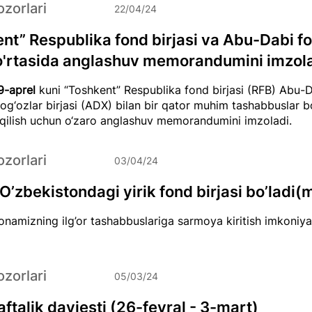
zorlari
22/04/24
nt” Respublika fond birjasi va Abu-Dabi f
 o'rtasida anglashuv memorandumini imzol
9-aprel
kuni “Toshkent” Respublika fond birjasi (RFB) Abu-
og‘ozlar birjasi (ADX) bilan bir qator muhim tashabbuslar b
qilish uchun o‘zaro anglashuv memorandumini imzoladi.
zorlari
03/04/24
 O’zbekistondagi yirik fond birjasi bo’ladi(
namizning ilg’or tashabbuslariga sarmoya kiritish imkoniya
zorlari
05/03/24
ftalik dayjesti (26-fevral - 3-mart)