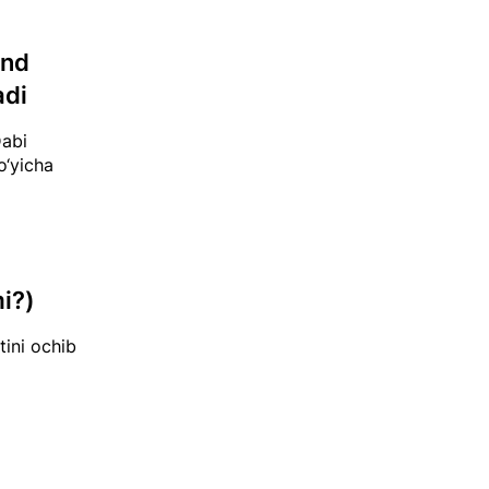
ond
adi
Dabi
o‘yicha
mi?)
tini ochib