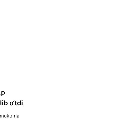
&P
ib o‘tdi
or mukoma