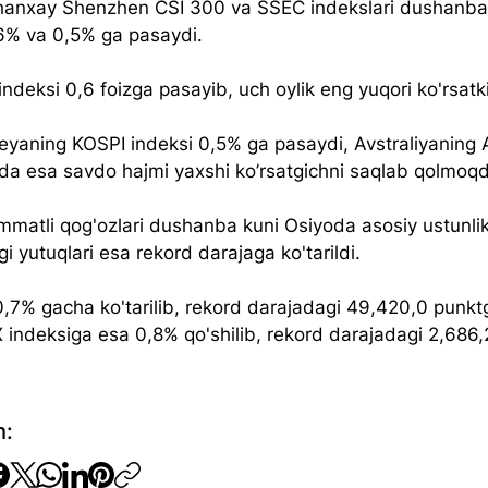
hanxay Shenzhen CSI 300 va SSEC indekslari dushanba
6% va 0,5% ga pasaydi.
ndeksi 0,6 foizga pasayib, uch oylik eng yuqori ko'rsat
eyaning KOSPI indeksi 0,5% ga pasaydi, Avstraliyaning 
da esa savdo hajmi yaxshi ko’rsatgichni saqlab qolmoq
mmatli qog'ozlari dushanba kuni Osiyoda asosiy ustunlik
gi yutuqlari esa rekord darajaga ko'tarildi.
0,7% gacha ko'tarilib, rekord darajadagi 49,420,0 punkt
X indeksiga esa 0,8% qo'shilib, rekord darajadagi 2,686,
h: