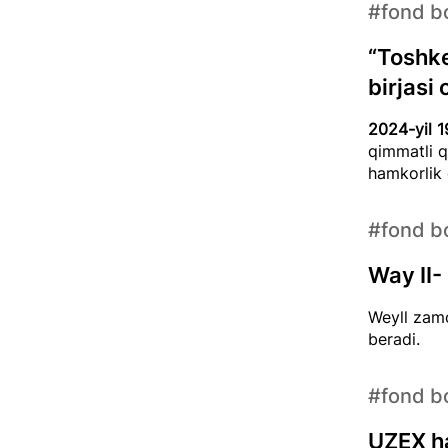
#fond bo
“Toshke
birjasi
2024-yil 1
qimmatli q
hamkorlik 
#fond bo
Way II-
Weyll zamo
beradi.
#fond bo
UZEX ha