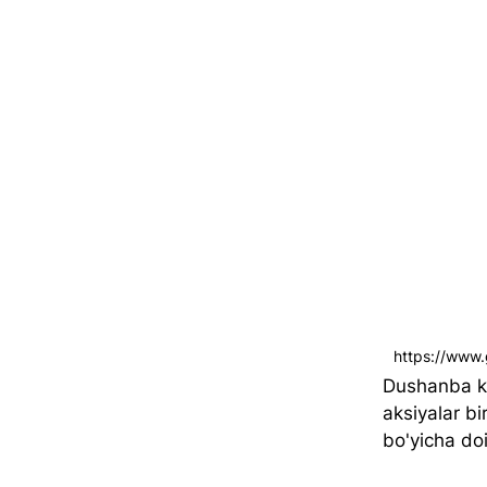
https://www
Dushanba ku
aksiyalar bi
bo'yicha doi