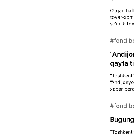
O‘tgan haf
tovar-xom 
so‘mlik to
#fond bo
“Andijo
qayta t
“Toshkent”
“Andijonyo
xabar bera
#fond bo
Bugungi
“Toshkent”