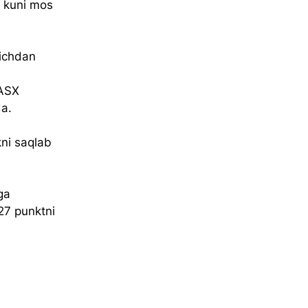
 kuni mos 
kichdan 
ASX 
da.
ni saqlab 
ga 
27 punktni 