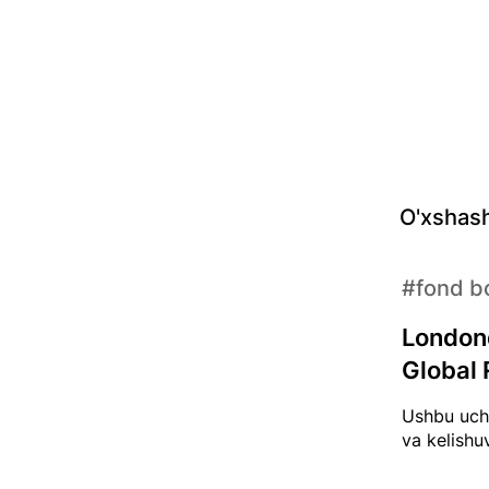
O'xshash
#fond bo
Londond
Global R
Ushbu uchr
va kelishuv