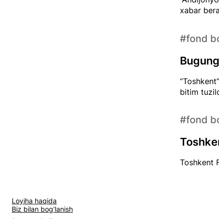
xabar bera
#fond bo
Bugungi
“Toshkent”
bitim tuzild
#fond bo
Toshken
Toshkent F
Loyiha haqida
Biz bilan bog'lanish