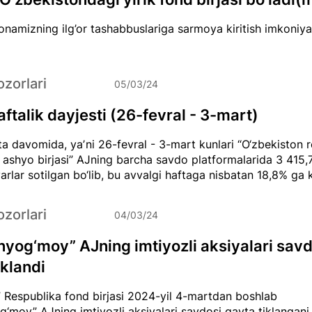
namizning ilg’or tashabbuslariga sarmoya kiritish imkoniya
zorlari
05/03/24
ftalik dayjesti (26-fevral - 3-mart)
ta davomida, yaʼni 26-fevral - 3-mart kunlari “O‘zbekiston 
ashyo birjasi” AJning barcha savdo platformalarida 3 415,
varlar sotilgan bo‘lib, bu avvalgi haftaga nisbatan 18,8% ga k
zorlari
04/03/24
nyog‘moy” AJning imtiyozli aksiyalari savd
iklandi
 Respublika fond birjasi 2024-yil 4-martdan boshlab
g‘moy” AJning imtiyozli aksiyalari savdosi qayta tiklangani