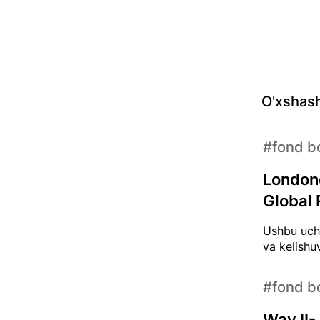
O'xshash
#fond bo
Londond
Global R
Ushbu uchr
va kelishuv
#fond bo
Way II-