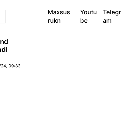
Maxsus
Youtu
Telegr
rukn
be
am
ond
adi
/24, 09:33