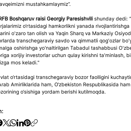
mavqeimizni mustahkamlaymiz”.
RFB Boshqaruv raisi Georgiy Paresishvili
 shunday dedi: 
rjalarimiz o‘rtasidagi hamkorlikni yanada rivojlantirishga 
arini o'zaro tan olish va Yaqin Sharq va Markaziy Osiyoda
rlarda transchegaraviy savdo va qimmatli qog'ozlar bo'
amalga oshirishga yo'naltirilgan Tabadul tashabbusi O'zb
riga xorijiy investorlar uchun qulay kirishni ta'minlash, b
izga mos keladi."
avlat o‘rtasidagi transchegaraviy bozor faolligini kuchayt
Arab Amirliklarida ham, O‘zbekiston Respublikasida ham
ozorining o‘sishiga yordam berishi kutilmoqda.
h: