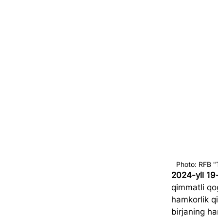
Photo: RFB "
2024-yil 19
qimmatli qog
hamkorlik q
birjaning ha