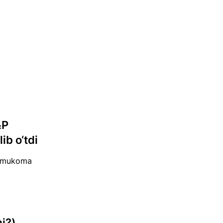
&P
ib o‘tdi
or mukoma
mi?)