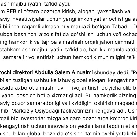
sh majburiyatini ta'kidlaydi.
RFB ni oʻzaro bozorga kirish, aloqani yaxshilash va 
aviy investitsiyalar uchun yangi imkoniyatlar ochishga 
 birinchi raqamli almashinuv markazi boʻlgan Tabadul Di
ga beshinchi aʼzo sifatida qoʻshilishi uchun yoʻl ochadi
ning hamkorlik va tajriba almashish orqali jahon qimmatli 
stahkamlash majburiyatini ta’kidlab, har ikki mamlakatd
ni samarali rivojlantirish uchun hamkorlik muhimligini ta’k
rochi direktori Abdulla Salem Alnuaimi
 shunday dedi: “R
 bilan tuzilgan ushbu kelishuv global aloqani kengaytirish 
tasida axborot almashinuvini rivojlantirish bo‘yicha olib 
 yangi bosqich bo‘lib xizmat qiladi. Bu hamkorlik bizning
viy bozor samaradorligi va likvidligini oshirish maqsadl
shib, Markaziy Osiyodagi faoliyatimizni kengaytiradi. Us
qali biz investorlarimizga xalqaro bozorlarga koʻproq kir
ni kengaytirish uchun innovatsion yechimlarni taqdim eti
 shu bilan global bozorda oʻsishni taʼminlovchi yetakchi 