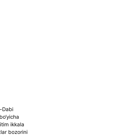
u-Dabi 
bo‘yicha 
tim ikkala 
lar bozorini 