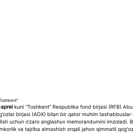
Toshkent"
-aprel
 kuni “Toshkent” Respublika fond birjasi (RFB) Ab
‘ozlar birjasi (ADX) bilan bir qator muhim tashabbuslar 
ilish uchun o‘zaro anglashuv memorandumini imzoladi. Bi
mkorlik va tajriba almashish orqali jahon qimmatli qog'oz