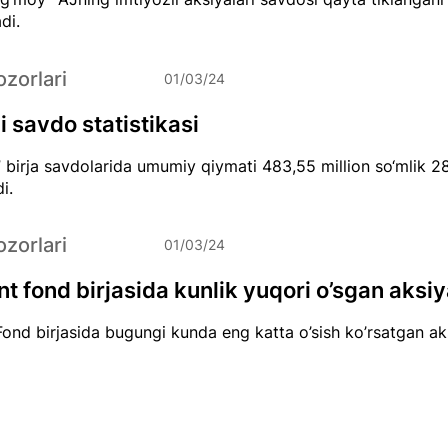
di.
zorlari
01/03/24
 savdo statistikasi
 birja savdolarida umumiy qiymati 483,55 million so‘mlik 2
i.
zorlari
01/03/24
t fond birjasida kunlik yuqori o’sgan aksiy
ond birjasida bugungi kunda eng katta o’sish ko’rsatgan aksi