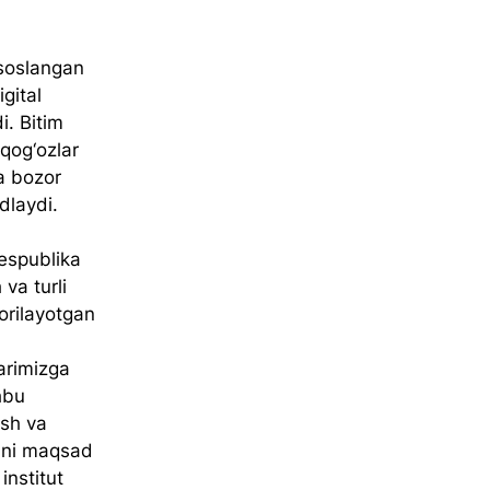
asoslangan 
gital 
. Bitim 
qog‘ozlar 
a bozor 
idlaydi.
espublika 
va turli 
borilayotgan 
 
arimizga 
hbu 
ish va 
shni maqsad 
institut 