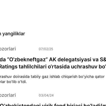
 yangiliklar
zorlari
07/02/25
a “O‘zbekneftgaz” AK delegatsiyasi va S
atings tahlilchilari o‘rtasida uchrashuv bo‘l
ashuv doirasida tabiiy gaz ishlab chiqarish bo'yicha qat
lar bo'lib o'tdi.
zorlari
03/04/24
 O’zbekistondagi yirik fond birjasi bo’ladi(