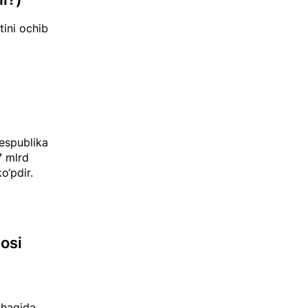
tini ochib
respublika
7 mlrd
o‘pdir.
osi
 haqida