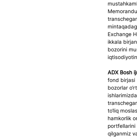
mustahkamla
Memorandum 
transchegar
mintaqadagi
Exchange Hub
ikkala birja
bozorini mu
iqtisodiyoti
ADX Bosh ij
fond birjasi
bozorlar o‘r
ishlarimizda
transchegara
to‘liq mosla
hamkorlik or
portfellari
qilganmiz va