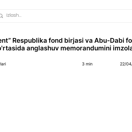
nt” Respublika fond birjasi va Abu-Dabi f
 o'rtasida anglashuv memorandumini imzol
ari
3 min
22/04