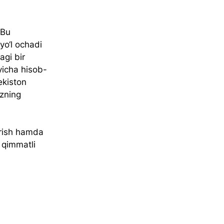
“Bu 
yo‘l ochadi 
gi bir 
yicha hisob-
ekiston 
izning 
irish hamda 
 qimmatli 