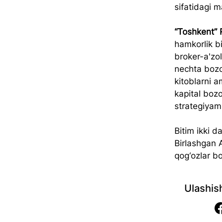
sifatidagi 
“Toshkent” 
hamkorlik bi
broker-a'zol
nechta bozo
kitoblarni 
kapital bozo
strategiyam
Bitim ikki d
Birlashgan 
qog‘ozlar b
Ulashis