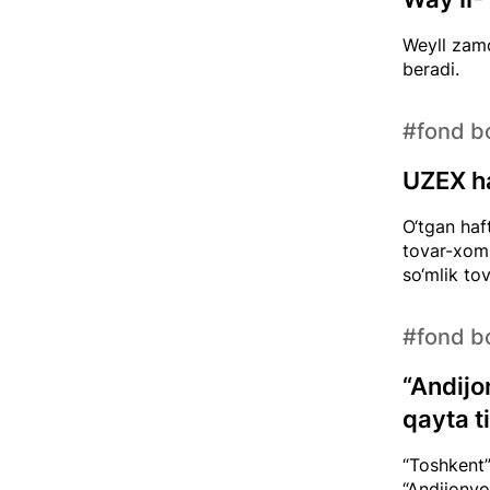
Weyll zamo
beradi.
#fond bo
UZEX ha
O‘tgan haf
tovar-xom 
so‘mlik to
#fond bo
“Andijo
qayta t
“Toshkent”
“Andijonyo