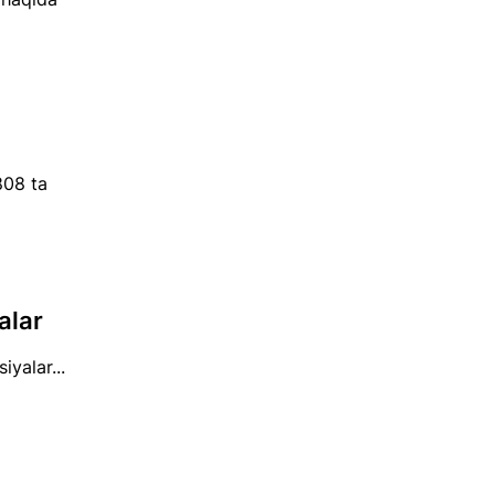
808 ta
alar
yalar...