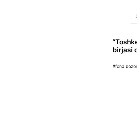
“Toshke
birjasi
#fond bozorl