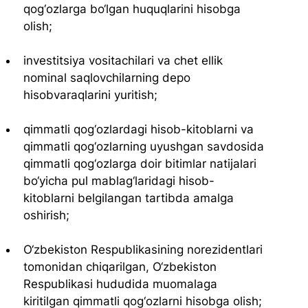
qog‘ozlarga bo‘lgan huquqlarini hisobga 
olish;
investitsiya vositachilari va chet ellik 
nominal saqlovchilarning depo 
hisobvaraqlarini yuritish;
qimmatli qog‘ozlardagi hisob-kitoblarni va 
qimmatli qog‘ozlarning uyushgan savdosida 
qimmatli qog‘ozlarga doir bitimlar natijalari 
bo‘yicha pul mablag‘laridagi hisob-
kitoblarni belgilangan tartibda amalga 
oshirish;
O‘zbekiston Respublikasining norezidentlari 
tomonidan chiqarilgan, O‘zbekiston 
Respublikasi hududida muomalaga 
kiritilgan qimmatli qog‘ozlarni hisobga olish;