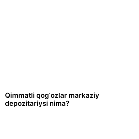
Qimmatli qog‘ozlar markaziy
depozitariysi nima?