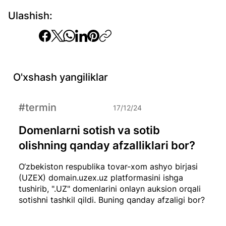
Ulashish:
O'xshash yangiliklar
#termin
17/12/24
Domenlarni sotish va sotib
olishning qanday afzalliklari bor?
O‘zbekiston respublika tovar-xom ashyo birjasi
(UZEX) domain.uzex.uz platformasini ishga
tushirib, ".UZ" domenlarini onlayn auksion orqali
sotishni tashkil qildi. Buning qanday afzaligi bor?