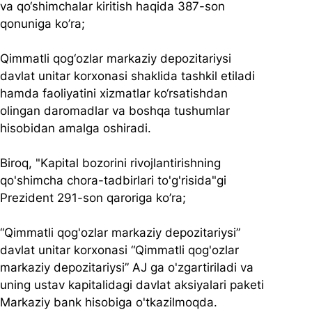
va qo‘shimchalar kiritish haqida 387-son 
qonuniga ko’ra;
Qimmatli qog‘ozlar markaziy depozitariysi 
davlat unitar korxonasi shaklida tashkil etiladi 
hamda faoliyatini xizmatlar ko‘rsatishdan 
olingan daromadlar va boshqa tushumlar 
hisobidan amalga oshiradi.
Biroq, "Kapital bozorini rivojlantirishning 
qo'shimcha chora-tadbirlari to'g'risida"gi 
Prezident 291-son qaroriga ko’ra;
“Qimmatli qog'ozlar markaziy depozitariysi” 
davlat unitar korxonasi “Qimmatli qog'ozlar 
markaziy depozitariysi” AJ ga o'zgartiriladi va 
uning ustav kapitalidagi davlat aksiyalari paketi 
Markaziy bank hisobiga o'tkazilmoqda.