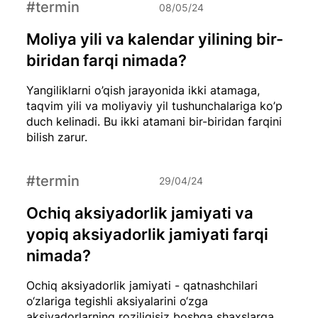
#termin
08/05/24
Moliya yili va kalendar yilining bir-
biridan farqi nimada?
Yangiliklarni o’qish jarayonida ikki atamaga,
taqvim yili va moliyaviy yil tushunchalariga ko’p
duch kelinadi. Bu ikki atamani bir-biridan farqini
bilish zarur.
#termin
29/04/24
Ochiq aksiyadorlik jamiyati va
yopiq aksiyadorlik jamiyati farqi
nimada?
Ochiq aksiyadorlik jamiyati - qatnashchilari
o‘zlariga tegishli aksiyalarini o‘zga
aksiyadorlarning roziligisiz boshqa shaxslarga