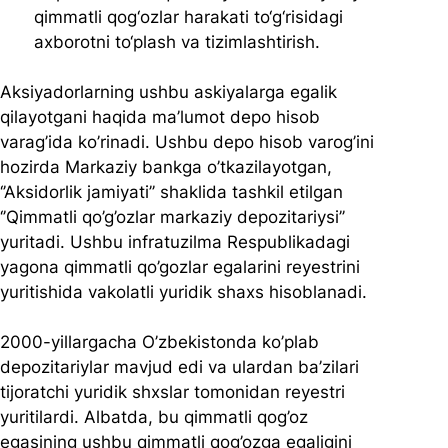
qimmatli qog‘ozlar harakati to‘g‘risidagi 
axborotni to‘plash va tizimlashtirish.
Aksiyadorlarning ushbu askiyalarga egalik 
qilayotgani haqida ma’lumot depo hisob 
varag’ida ko’rinadi. Ushbu depo hisob varog’ini 
hozirda Markaziy bankga o’tkazilayotgan, 
‘’Aksidorlik jamiyati’’ shaklida tashkil etilgan 
‘’Qimmatli qo’g’ozlar markaziy depozitariysi’’ 
yuritadi. Ushbu infratuzilma Respublikadagi 
yagona qimmatli qo’gozlar egalarini reyestrini 
yuritishida vakolatli yuridik shaxs hisoblanadi.
2000-yillargacha O’zbekistonda ko’plab 
depozitariylar mavjud edi va ulardan ba’zilari 
tijoratchi yuridik shxslar tomonidan reyestri 
yuritilardi. Albatda, bu qimmatli qog’oz 
egasining ushbu qimmatli qog’ozga egaligini 