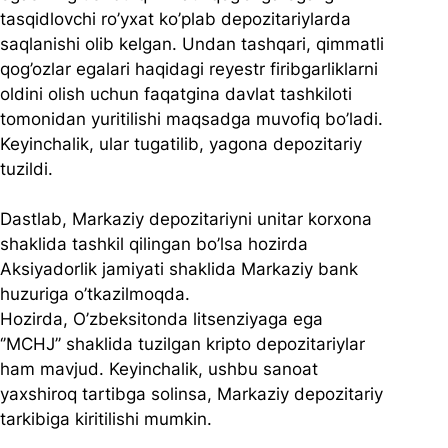
tasqidlovchi ro’yxat ko’plab depozitariylarda 
saqlanishi olib kelgan. Undan tashqari, qimmatli 
qog’ozlar egalari haqidagi reyestr firibgarliklarni 
oldini olish uchun faqatgina davlat tashkiloti 
tomonidan yuritilishi maqsadga muvofiq bo’ladi. 
Keyinchalik, ular tugatilib, yagona depozitariy 
tuzildi.
Dastlab, Markaziy depozitariyni unitar korxona 
shaklida tashkil qilingan bo’lsa hozirda 
Aksiyadorlik jamiyati shaklida Markaziy bank 
huzuriga o’tkazilmoqda.
Hozirda, O’zbeksitonda litsenziyaga ega 
‘’MCHJ’’ shaklida tuzilgan kripto depozitariylar 
ham mavjud. Keyinchalik, ushbu sanoat 
yaxshiroq tartibga solinsa, Markaziy depozitariy 
tarkibiga kiritilishi mumkin.