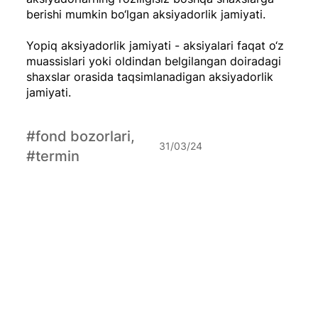
berishi mumkin bo‘lgan aksiyadorlik jamiyati.
Yopiq aksiyadorlik jamiyati - aksiyalari faqat o‘z
muassislari yoki oldindan belgilangan doiradagi
shaxslar orasida taqsimlanadigan aksiyadorlik
jamiyati.
#fond bozorlari,
31/03/24
#termin
Nasdaq fond birjasi nima?
NASDAQ - dunyodagi eng yirik elektron fond
birjalaridan biri hisoblanadi. Market kapitlalashuvi
esa $19 trillionni tashkil qiladi.
#termin
26/03/24