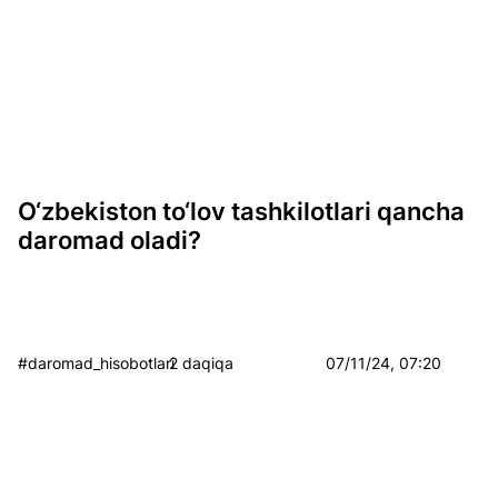
O‘zbekiston to‘lov tashkilotlari qancha
daromad oladi?
#daromad_hisobotlari
2 daqiqa
07/11/24, 07:20