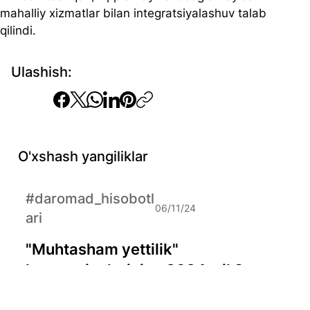
mahalliy xizmatlar bilan integratsiyalashuv talab 
qilindi.
Ulashish:
O'xshash yangiliklar
#daromad_hisobotl
06/11/24
ari
"Muhtasham yettilik"
kompaniyalarining 2024-yil 3-
chorakdagi daromad natijalari