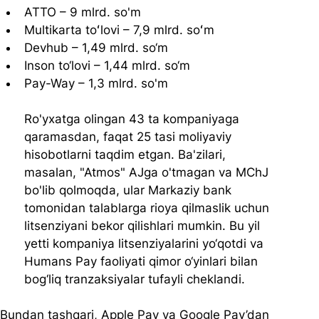
ATTO – 9 mlrd. so'm
Multikarta toʻlovi – 7,9 mlrd. soʻm
Devhub – 1,49 mlrd. so‘m
Inson to‘lovi – 1,44 mlrd. so‘m
Pay-Way – 1,3 mlrd. so'm
Ro'yxatga olingan 43 ta kompaniyaga 
qaramasdan, faqat 25 tasi moliyaviy 
hisobotlarni taqdim etgan. Ba'zilari, 
masalan, "Atmos" AJga o'tmagan va MChJ 
bo'lib qolmoqda, ular Markaziy bank 
tomonidan talablarga rioya qilmaslik uchun 
litsenziyani bekor qilishlari mumkin. Bu yil 
yetti kompaniya litsenziyalarini yo‘qotdi va 
Humans Pay faoliyati qimor o‘yinlari bilan 
bog‘liq tranzaksiyalar tufayli cheklandi.
Bundan tashqari, Apple Pay va Google Pay’dan 