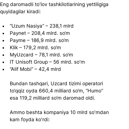
Eng daromadli to'lov tashkilotlarining yettiligiga 
quyidagilar kiradi:
“Uzum Nasiya” – 238,1 mlrd
Paynet – 208,4 mlrd. so‘m
Payme – 186,9 mlrd. so‘m
Klik – 179,2 mlrd. so‘m
MyUzcard – 78,1 mlrd. so‘m
IT Unisoft Group – 56 mlrd. so'm
“Alif Mobi” – 42,4 mlrd
Bundan tashqari, Uzcard tizimi operatori 
to‘qqiz oyda 660,4 milliard so‘m, “Humo” 
esa 119,2 milliard so‘m daromad oldi.
Ammo beshta kompaniya 10 mlrd so'mdan 
kam foyda ko'rdi: