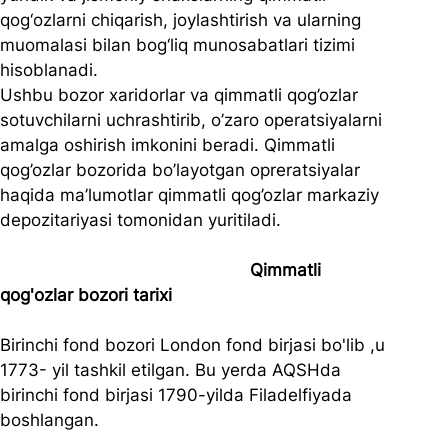
qog‘ozlarni chiqarish, joylashtirish va ularning 
muomalasi bilan bog‘liq munosabatlari tizimi 
hisoblanadi.
Ushbu bozor xaridorlar va qimmatli qog’ozlar 
sotuvchilarni uchrashtirib, o’zaro operatsiyalarni 
amalga oshirish imkonini beradi. Qimmatli 
qog’ozlar bozorida bo’layotgan opreratsiyalar 
haqida ma’lumotlar qimmatli qog’ozlar markaziy 
depozitariyasi tomonidan yuritiladi.
                                                  Qimmatli 
qog'ozlar bozori tarixi
Birinchi fond bozori London fond birjasi bo'lib ,u 
1773- yil tashkil etilgan. Bu yerda AQSHda 
birinchi fond birjasi 1790-yilda Filadelfiyada 
boshlangan.