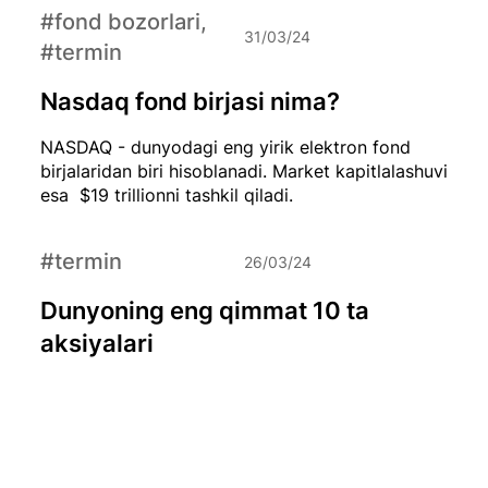
#fond bozorlari,
31/03/24
#termin
Nasdaq fond birjasi nima?
NASDAQ - dunyodagi eng yirik elektron fond
birjalaridan biri hisoblanadi. Market kapitlalashuvi
esa $19 trillionni tashkil qiladi.
#termin
26/03/24
Dunyoning eng qimmat 10 ta
aksiyalari
Aksiya narxi har doim ham kompaniya sifatini
ko’rsatmaydi. Ammo qiymati baland bo’lgan
aksiyalar haqida bilib olish har bir investor uchun
foydali bo’ladi.