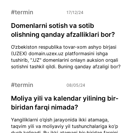
#termin
17/12/24
Domenlarni sotish va sotib
olishning qanday afzalliklari bor?
O‘zbekiston respublika tovar-xom ashyo birjasi
(UZEX) domain.uzex.uz platformasini ishga
tushirib, ".UZ" domenlarini onlayn auksion orqali
sotishni tashkil qildi. Buning qanday afzaligi bor?
#termin
08/05/24
Moliya yili va kalendar yilining bir-
biridan farqi nimada?
Yangiliklarni o’qish jarayonida ikki atamaga,
taqvim yili va moliyaviy yil tushunchalariga ko’p
duch kelinadi. Bu ikki atamani bir-biridan farqini