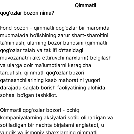
                                                  Qimmatli 
qog'ozlar bozori nima?
Fond bozori - qimmatli qog‘ozlar bir maromda 
muomalada bo‘lishining zarur shart-sharoitini 
ta’minlash, ularning bozor bahosini (qimmatli 
qog‘ozlar talab va taklifi o‘rtasidagi 
muvozanatni aks ettiruvchi narxlarni) belgilash 
va ularga doir ma’lumotlarni keragicha 
tarqatish, qimmatli qog‘ozlar bozori 
qatnashchilarining kasb mahoratini yuqori 
darajada saqlab borish faoliyatining alohida 
sohasi bo‘lgan tashkilot.
Qimmatli qog'ozlar bozori - ochiq 
kompaniyalarning aksiyalari sotib olinadigan va 
sotiladigan bir nechta birjalarni anglatadi, u 
yuridik va jismoniy shaxslarning qimmatli 