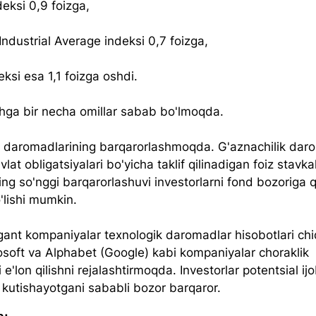
eksi 0,9 foizga, 
ndustrial Average indeksi 0,7 foizga,
ksi esa 1,1 foizga oshdi.
hga bir necha omillar sabab bo'lmoqda. 
k daromadlarining barqarorlashmoqda. G'aznachilik daro
at obligatsiyalari bo'yicha taklif qilinadigan foiz stavka
ing so'nggi barqarorlashuvi investorlarni fond bozoriga 
lishi mumkin.
gant kompaniyalar texnologik daromadlar hisobotlari chiq
osoft va Alphabet (Google) kabi kompaniyalar choraklik 
i e'lon qilishni rejalashtirmoqda. Investorlar potentsial ijo
i kutishayotgani sababli bozor barqaror.