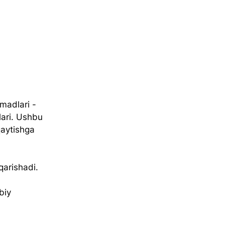
madlari - 
lari. Ushbu 
qaytishga 
arishadi. 
biy 