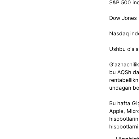
S&P 500 ind
Dow Jones I
Nasdaq inde
Ushbu o'sis
G'aznachili
bu AQSh davl
rentabellikn
undagan bo'
Bu hafta Gi
Apple, Micr
hisobotlarin
hisobotlarn