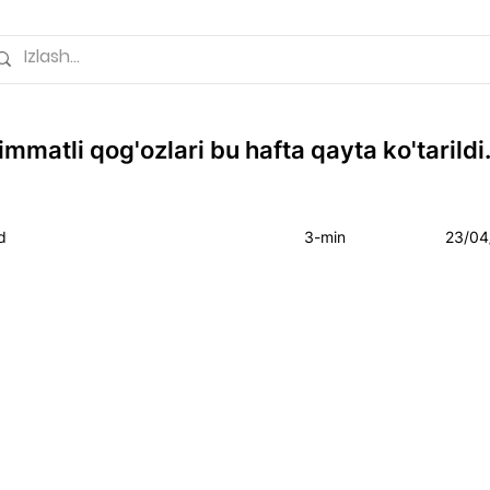
mmatli qog'ozlari bu hafta qayta ko'tarildi
d
3-min
23/04