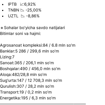
IPTB   📈6,92%
TNBN 📉 -25,00%
UZTL  📉 -8,86%
🔹Sohalar bo'yicha savdo natijalari
Bitimlar soni va hajmi:
Agrosanoat kompleksi:84 / 6.8 mln so'm
Banklar:5 286 / 299,6 mln so'm
Lizing:7
Sanoat:365 / 206,1 mln so'm
Boshqalar:490 / 456,0 mln so'm
Aloqa:482/28,8 mln so'm
Sug'urta:147 / 12 708,3 mln so'm
Qurulish:307 / 28,2 mln so'm
Transport:19 / 0,2 mln so'm
Energetika:195 / 6,3 mln so'm
——————————————————–———