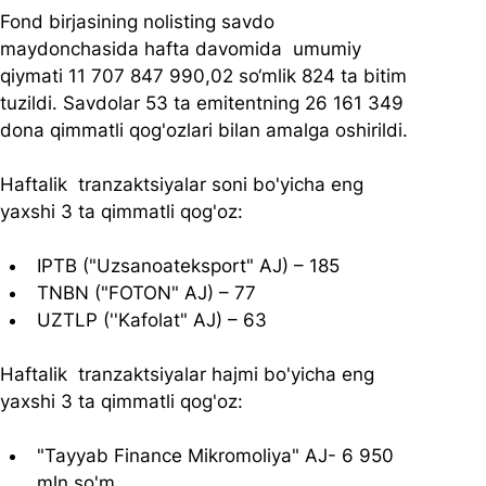
Fond birjasining nolisting savdo 
maydonchasida hafta davomida  umumiy 
qiymati 11 707 847 990,02 so‘mlik 824 ta bitim 
tuzildi. Savdolar 53 ta emitentning 26 161 349 
dona qimmatli qog'ozlari bilan amalga oshirildi.
Haftalik  tranzaktsiyalar soni bo'yicha eng 
yaxshi 3 ta qimmatli qog'oz:
IPTB ("Uzsanoateksport" AJ) – 185
TNBN ("FOTON" AJ) – 77
UZTLP (''Kafolat" AJ) – 63
Haftalik  tranzaktsiyalar hajmi bo'yicha eng 
yaxshi 3 ta qimmatli qog'oz:
"Tayyab Finance Mikromoliya" AJ- 6 950  
mln so'm