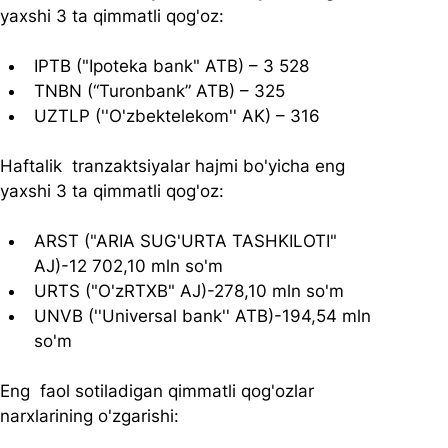
yaxshi 3 ta qimmatli qog'oz:
IPTB ("Ipoteka bank" ATB) – 3 528
TNBN (“Turonbank” ATB) – 325
UZTLP (''O'zbektelekom'' AK) – 316
Haftalik  tranzaktsiyalar hajmi bo'yicha eng 
yaxshi 3 ta qimmatli qog'oz:
ARST ("ARIA SUG'URTA TASHKILOTI" 
AJ)-12 702,10 mln so'm
URTS ("O'zRTXB" AJ)-278,10 mln so'm
UNVB (''Universal bank'' ATB)-194,54 mln 
so'm
Eng  faol sotiladigan qimmatli qog'ozlar 
narxlarining o'zgarishi: